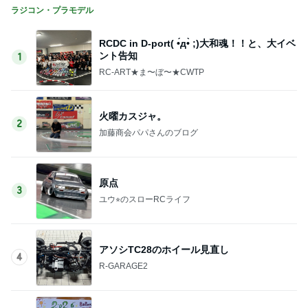
ラジコン・プラモデル
RCDC in D-port( •́д•̀ ;)大和魂！！と、大イベ
ント告知
1
RC-ART★ま〜ぼ〜★CWTP
火曜カスジャ。
2
加藤商会パパさんのブログ
原点
3
ユウ⭐︎のスローRCライフ
アソシTC28のホイール見直し
4
R-GARAGE2