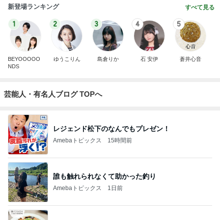
新登場ランキング
すべて見る
1
2
3
4
5
BEYOOOOO
ゆうこりん
島倉りか
石 安伊
蒼井心音
NDS
芸能人・有名人ブログ TOPへ
レジェンド松下のなんでもプレゼン！
Amebaトピックス
15時間前
誰も触れられなくて助かった釣り
Amebaトピックス
1日前