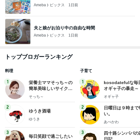
Amebaトピックス
1日前
夫と娘がお泊り中の自由な時間
Amebaトピックス
1日前
トップブロガーランキング
料理
子育て
1
1
栄養士ママそっち～の
kosodatefulな毎
簡単美味しいサイクル
オギャ子の暴走～
献立
そっち～
オギャ子
2
2
日曜日は９時まで
ゆうき酒場
い。
ゆうき
あべかわ
3
3
四十路シンパパの
毎日笑顔で過ごしたい
日記