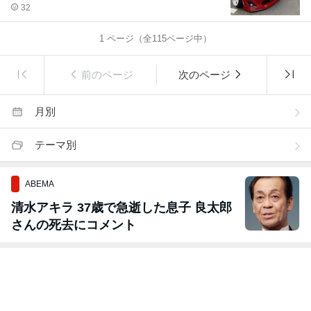
32
1
ページ（全
115
ページ中）
前のページ
次のページ
月別
テーマ別
ABEMA
清水アキラ 37歳で急逝した息子 良太郎
さんの死去にコメント