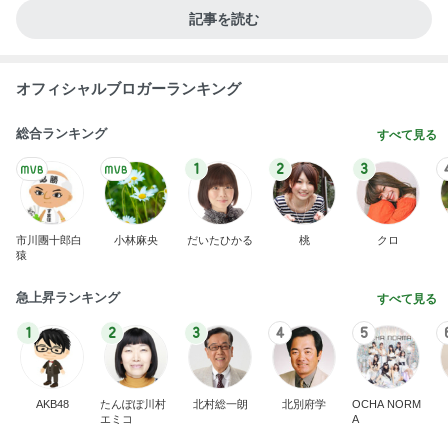
記事を読む
オフィシャルブロガーランキング
総合ランキング
すべて見る
1
2
3
市川團十郎白
小林麻央
だいたひかる
桃
クロ
猿
急上昇ランキング
すべて見る
1
2
3
4
5
AKB48
たんぽぽ川村
北村総一朗
北別府学
OCHA NORM
エミコ
A