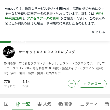
サーキットＣＡＳＣＡＤＥのブログ
アプリをダウンロードして
ブログの更新通知
を受け取りまし
開く
ょう。
ranking
ラジコン・プラモデルジャンル
462
サーキットＣＡＳＣＡＤＥのブログ
静岡県磐田市にあるラジコンサーキット、カスケードのブログです。 ドリフ
トコース１H￥500～ 走行料金￥500/時間・指定タイヤトップライン（販売
有） 浜松・磐田・袋井・掛川・近隣エリア
779
1.1k
フォロー
フォロワー
投稿
一覧
人気
画像
テーマ