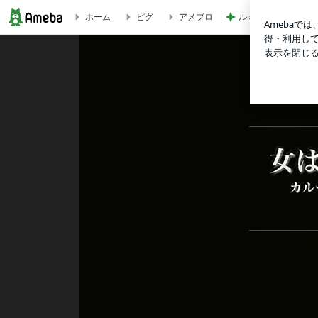
ルミ子 サカ友と久
ホーム
ピグ
アメブロ
追悼 | カルーセル麻紀オフィシャルブログ「女は1日にしてならず」P