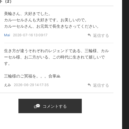
ト
（2）
美輪さん、大好きでした。
カル―セルさんも大好きです。お美しいので。
カルーセルさん、お元気で長生きなさってください。
Mai
2026-07-16 13:09:17
返信する
生き方が違うそれぞれのレジェンドである、三輪様、カル
ーセル様、お二方がいる、この時代に生きれて嬉しいで
す。
三輪様のご冥福を。。。合掌🙏
えみ
2026-06-29 14:17:35
返信する
コメントする