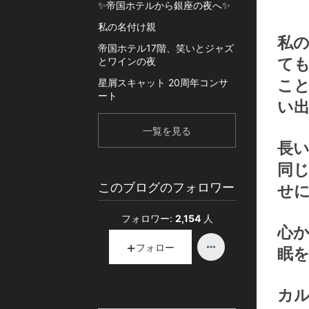
✨帝国ホテルから銀座の夜へ✨
私の名付け親
私
帝国ホテル17階、笑いとジャズ
とワインの夜
て
星屑スキャット 20周年コンサ
こ
ート
い
一覧を見る
長
同
このブログのフォロワー
せ
フォロワー:
2,154
人
心
フォロー
眠
カ