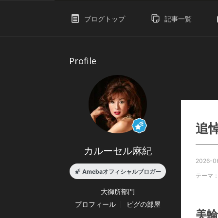
ブログトップ
記事一覧
Profile
追
カルーセル麻紀
2026-06
Amebaオフィシャルブロガー
テーマ
大御所
部門
プロフィール
ピグの部屋
美