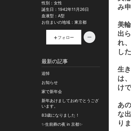
性別：
女性
み
誕生日：
1942年11月26日
血液型：
A型
お住まいの地域：
東京都
美
出
フォロー
れ
し
最新の記事
生
追悼
は
お知らせ
け
家で新年会
新年あけましておめでとうござ
あの
います。
な
83歳になりました！
り
✨生前葬の夜 in 京都✨