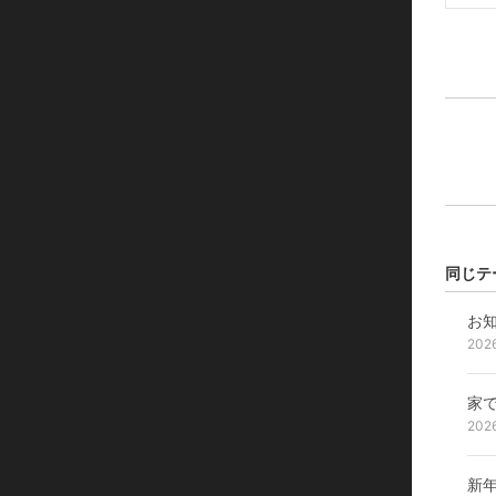
同じテ
お
202
家
202
新