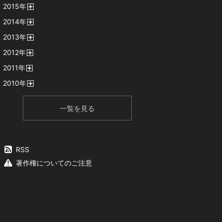
2015
年
く
開
2014
年
く
開
2013
年
く
開
2012
年
く
開
2011
年
く
開
2010
年
く
開
く
一覧を見る
RSS
著作権についてのご注意