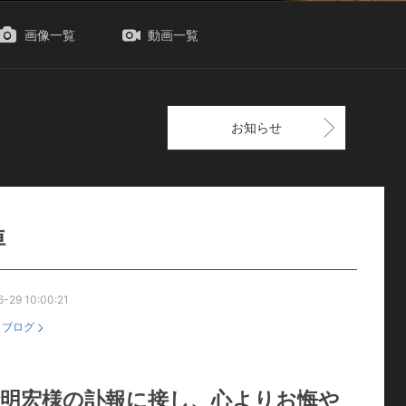
画像一覧
動画一覧
お知らせ
悼
-29 10:00:21
：
ブログ
輪明宏様の訃報に接し、心よりお悔や