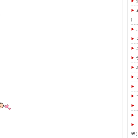
る
)
…
95 )