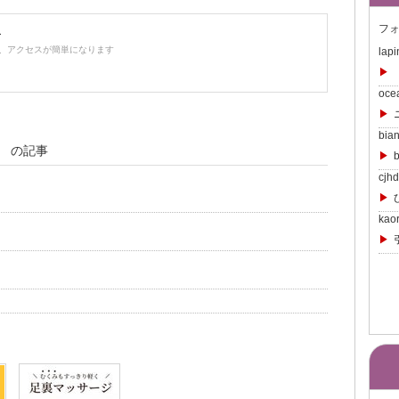
フォ
ー
、アクセスが簡単になります
lap
【
oce
bia
」 の記事
cjh
kao