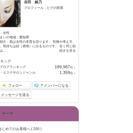
吉田 綾乃
プロフィール
｜
ピグの部屋
：
女性
まいの地域：
愛知県
紹介：肌は女性の本質を語ります。 性格や考え方、
、気持ちは顔（表情）に出るものです。 全く同じ顔
...
続きを見る
ンキング
189,987
ブログランキング
位
↓
ラ
1,359
・エステサロンジャンル
位
↓
ン
ラ
キ
ン
ン
キ
フォロー
アメンバーになる
グ
ン
下
グ
メッセージを送る
降
下
降
テーマ
はじめてのお客様へ ( 200 )