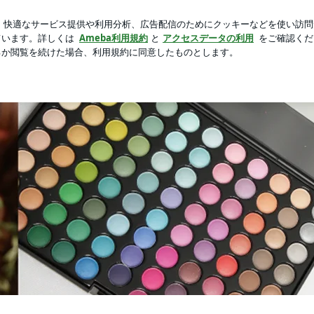
新規登録
ロ
NELの化粧品
芸能人ブログ
人気ブログ
悩み解決サロン”カリーノ”