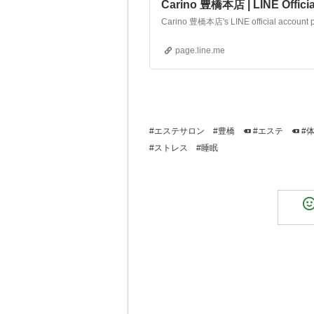
Carino 豊橋本店 | LINE Officia
page.line.me
#エステサロン
#豊橋
#エステ
#
#ストレス
#睡眠