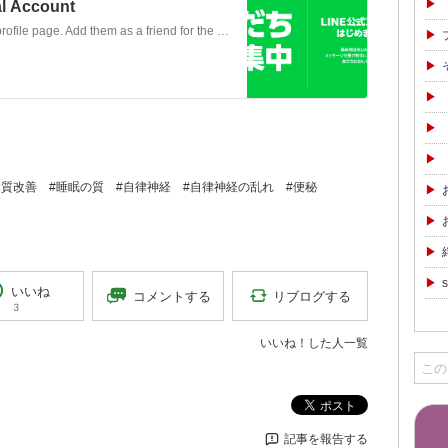
l Account
Carino 豊橋本店's LINE official account profile page. Add them as a friend for the latest news.
体質改善
#睡眠の質
#自律神経
#自律神経の乱れ
#便秘
s
いいね
リブログする
コメントする
3
いいね！した人一覧
ポスト
記事を報告する