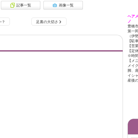
記事一覧
画像一覧
ヘア
ノ
か？
足裏の大切さ
豊橋市
第一岡
（伊勢
【駐
【営業
【定
※時
【メ
メイ
脚、
イシャ
産後