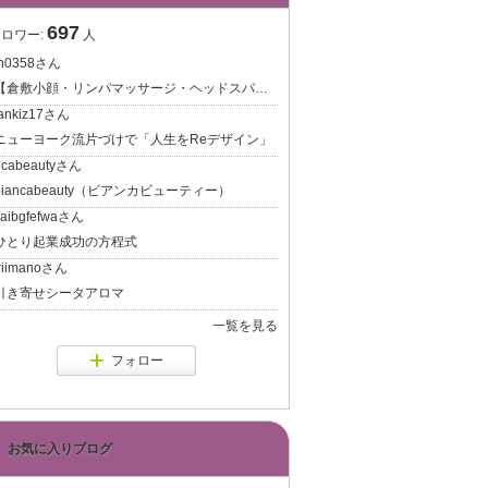
697
ロワー:
人
in0358さん
倉敷小顔・リンパマッサージ・ヘッドスパ】50代のお悩み解消/自分と向き合う大人の体質改善～ESTHE LAPIN（エステラパン）～
ankiz17さん
ニューヨーク流片づけで「人生をReデザイン」
ncabeautyさん
biancabeauty（ビアンカビューティー）
daibgfefwaさん
ひとり起業成功の方程式
riimanoさん
引き寄せシータアロマ
一覧を見る
フォロー
お気に入りブログ