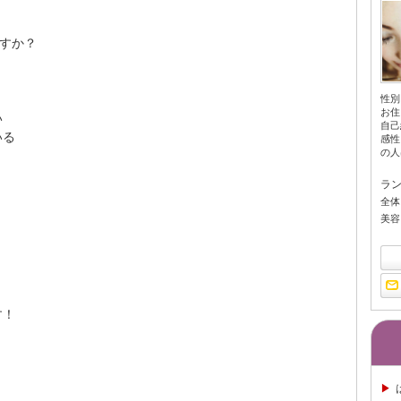
ますか？
性別
お住
い
自己
いる
感性
の人は
ラ
全体
美容
す！