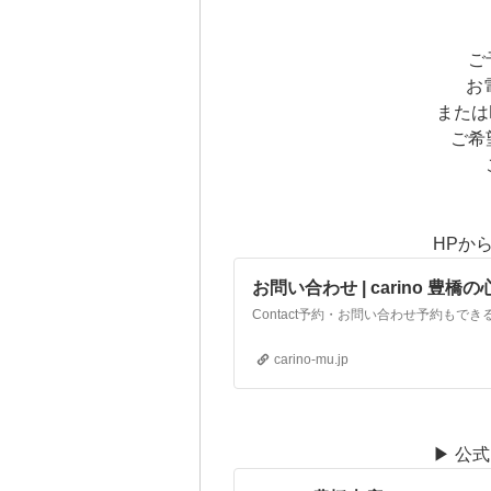
ご
お電
または
ご希
HPか
お問い合わせ | carino 豊
carino-mu.jp
▶︎ 公