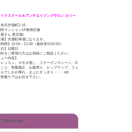
メイクスクール＆アンチエイジングサロン カリー
牟呂市場町2-10
田マンション1F南側店舗
屋さん 奥店舗）
車場】共通駐車場になります。
時間】10:00－21:00（最終受付20:00）
休日】日曜日
間外をご希望の方はお気軽にご相談ください。
ニュー内容】
クレッスン、ヨモギ蒸し、コラーゲンマシーン、O
肩こり、骨盤矯正、お腹周り、ヒップアップ、フェ
ルでしわが薄れ、まぶたすっきり・・・etc
の骨盤ケアはお任せ下さい。
プロフィール