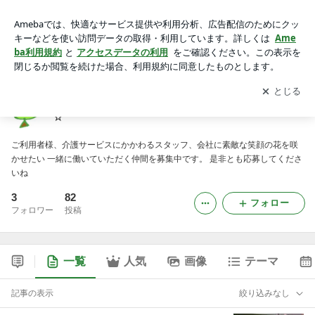
株式会社ケアサービス伊東のステ木な笑顔ブログです☆
アプリをダウンロードして
ブログの更新通知
を受け取りまし
開く
ょう。
株式会社ケアサービス伊東のステ木な笑顔ブログです
☆
ご利用者様、介護サービスにかかわるスタッフ、会社に素敵な笑顔の花を咲
かせたい 一緒に働いていただく仲間を募集中です。 是非とも応募してくださ
いね
3
82
フォロー
フォロワー
投稿
一覧
人気
画像
テーマ
記事の表示
絞り込みなし