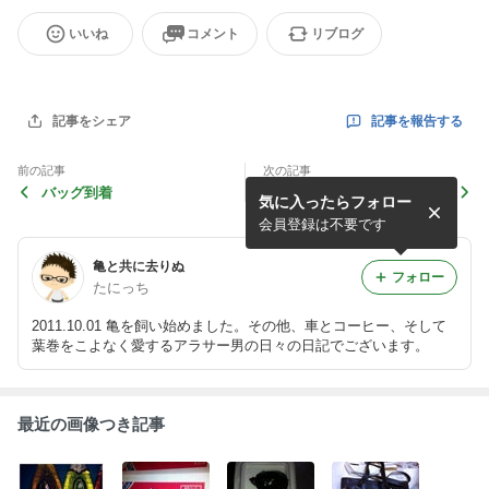
いいね
コメント
リブログ
記事を報告する
記事をシェア
前の記事
次の記事
バッグ到着
マザーハウスツアーあとがき
気に入ったらフォロー
のその後・・・。（マザーハ
ウスツアー）
会員登録は不要です
亀と共に去りぬ
フォロー
たにっち
2011.10.01 亀を飼い始めました。その他、車とコーヒー、そして
葉巻をこよなく愛するアラサー男の日々の日記でございます。
最近の画像つき記事