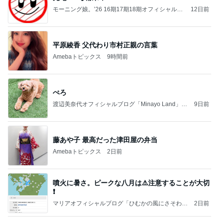
モーニング娘。’26 16期17期18期オフィシャルブ
12日前
ログ Powered by Ameba
平原綾香 父代わり市村正親の言葉
Amebaトピックス
9時間前
ぺろ
渡辺美奈代オフィシャルブログ「Minayo Land」P
9日前
owered by Ameba
藤あや子 最高だった津田屋の弁当
Amebaトピックス
2日前
噴火に暑さ。ピークな八月は⚠️注意することが大切
❗️
マリアオフィシャルブログ「ひむかの風にさそわれ
2日前
て」Powered by Ameba