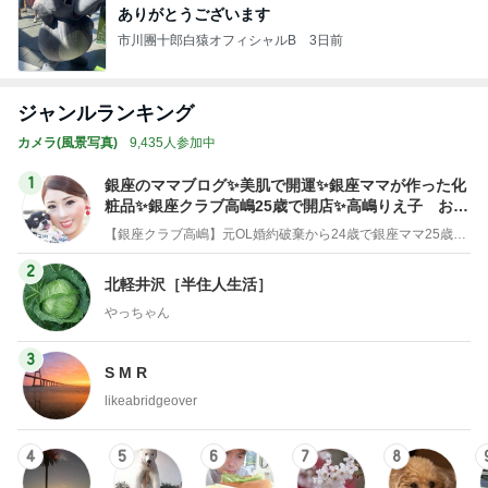
ありがとうございます
市川團十郎白猿オフィシャルB
3日前
ジャンルランキング
カメラ(風景写真)
9,435人参加中
1
銀座のママブログ✨美肌で開運✨銀座ママが作った化
粧品✨銀座クラブ高嶋25歳で開店✨高嶋りえ子 お着
物でエルメス バーキン コーデ
【銀座クラブ高嶋】元OL婚約破棄から24歳で銀座ママ25歳でオーナーママ銀座 美肌で開運♡パワースポット巡り高嶋りえ子ブログ
2
北軽井沢［半住人生活］
やっちゃん
3
S M R
likeabridgeover
4
5
6
7
8