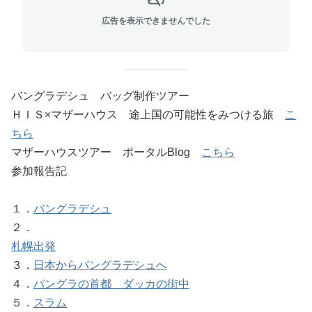
広告を表示できませんでした
バングラデシュ バッグ制作ツアー
ＨＩＳ×マザーハウス 途上国の可能性をみつける旅
こ
ちら
マザーハウスツアー ポータルBlog
こちら
参加報告記
１．
バングラデシュ
２．
札幌出発
３．
日本からバングラデシュへ
４．
バングラの首都 ダッカの街中
５．
スラム