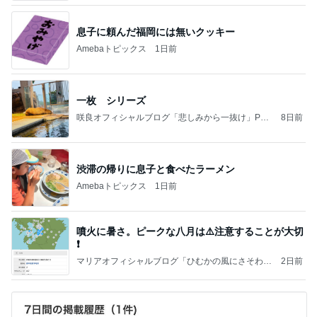
息子に頼んだ福岡には無いクッキー
Amebaトピックス
1日前
一枚 シリーズ
咲良オフィシャルブログ「悲しみから一抜け」Pow
8日前
ered by Ameba
渋滞の帰りに息子と食べたラーメン
Amebaトピックス
1日前
噴火に暑さ。ピークな八月は⚠️注意することが大切
❗️
マリアオフィシャルブログ「ひむかの風にさそわれ
2日前
て」Powered by Ameba