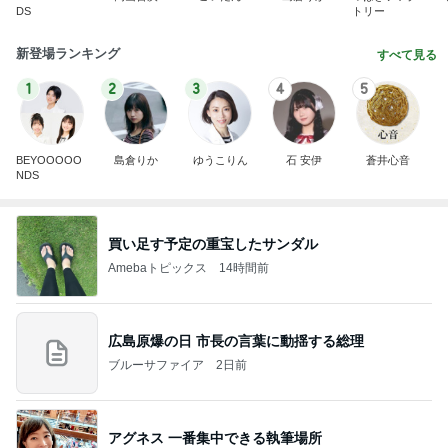
DS
トリー
新登場ランキング
すべて見る
1
2
3
4
5
BEYOOOOO
島倉りか
ゆうこりん
石 安伊
蒼井心音
NDS
買い足す予定の重宝したサンダル
Amebaトピックス
14時間前
広島原爆の日 市長の言葉に動揺する総理
ブルーサファイア
2日前
アグネス 一番集中できる執筆場所