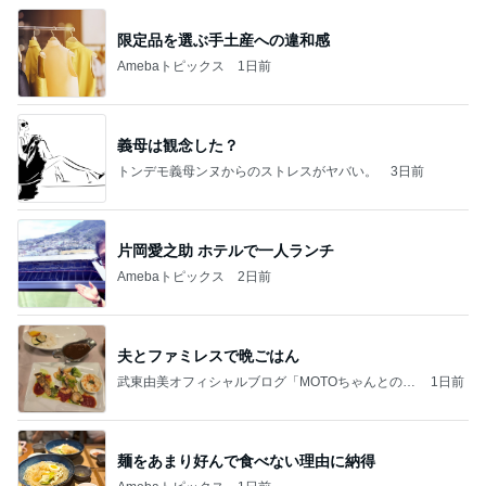
限定品を選ぶ手土産への違和感
Amebaトピックス
1日前
義母は観念した？
トンデモ義母ンヌからのストレスがヤバい。
3日前
片岡愛之助 ホテルで一人ランチ
Amebaトピックス
2日前
夫とファミレスで晩ごはん
武東由美オフィシャルブログ「MOTOちゃんとのは
1日前
っぴぃな毎日」Powered by Ameba
麺をあまり好んで食べない理由に納得