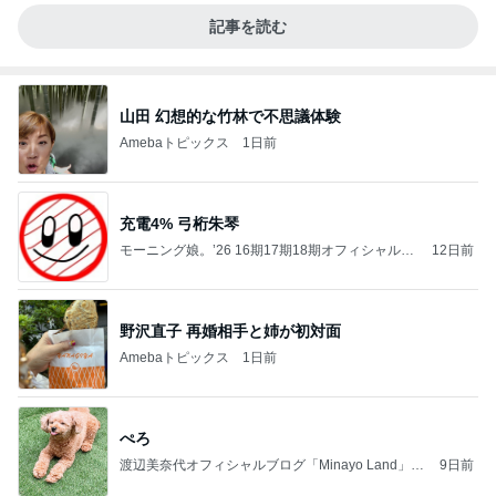
記事を読む
山田 幻想的な竹林で不思議体験
Amebaトピックス
1日前
充電4% 弓桁朱琴
モーニング娘。’26 16期17期18期オフィシャルブ
12日前
ログ Powered by Ameba
野沢直子 再婚相手と姉が初対面
Amebaトピックス
1日前
ぺろ
渡辺美奈代オフィシャルブログ「Minayo Land」P
9日前
owered by Ameba