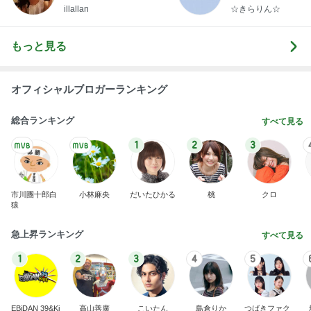
らりん☆のブログ
illallan
☆きらりん☆
もっと見る
オフィシャルブロガーランキング
総合ランキング
すべて見る
1
2
3
市川團十郎白
小林麻央
だいたひかる
桃
クロ
猿
急上昇ランキング
すべて見る
1
2
3
4
5
EBiDAN 39&Ki
高山善廣
こいたん
島倉りか
つばきファク