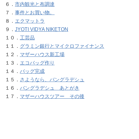
６．
市内観光と布調達
７．
事件とお買い物。
８．
エクマットラ
９．
JYOTI VIDYA NIKETON
１０．
工芸品
１１．
グラミン銀行とマイクロファイナンス
１２．
マザーハウス新工場
１３．
エコバッグ作り
１４．
バッグ完成
１５．
さようなら、バングラデシュ
１６．
バングラデシュ あとがき
１７．
マザーハウスツアー その後