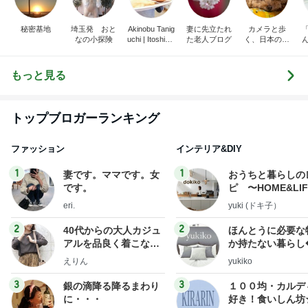
秘密基地
埼玉発 おと
Akinobu Tanig
妻に先立たれ
カメラと歩
なの小探険
uchi | Itoshima
た老人ブログ
く、日本の風
Landscape Ph
景スナップ紀
otographer
行
もっと見る
トップブロガーランキング
ファッション
インテリア&DIY
1
1
妻です。ママです。女
おうちと暮らしの
です。
ピ 〜HOME&LI
eri.
yuki (ドキ子）
2
2
40代からの大人カジュ
ほんとうに必要な
アルを品良く着こなす
か持たない暮らし
ファッションブログ
ep Life Simple
えりん
yukiko
ンテリアのきろく
3
3
銀の滴降る降るまわり
１００均・カルデ
に・・・
好き！食いしん坊