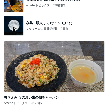
Amebaトピックス
12時間前
桜島…噴火してた!? Σ(O_O；)
マッキー☆の日日是好日
4日前
堀ちえみ 母の思い出の朝チャーハン
Amebaトピックス
23時間前