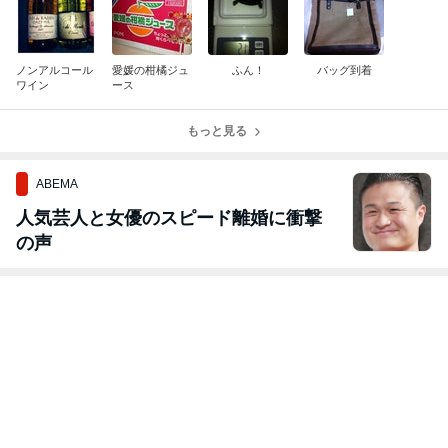
ノンアルコール
愛媛の柑橘ジュ
ふん！
バッグ到着
ワイン
ース
もっと見る
ABEMA
人気芸人と女優のスピード離婚に衝撃
の声