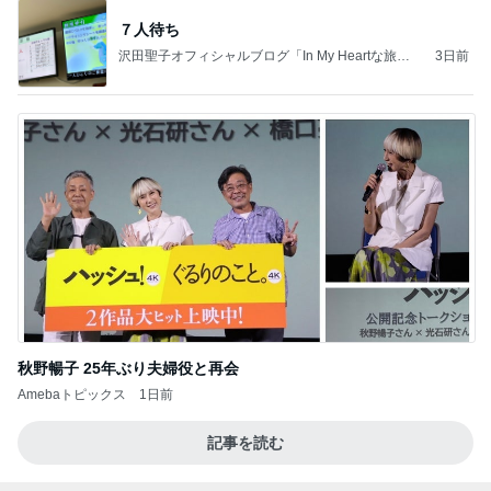
７人待ち
沢田聖子オフィシャルブログ「In My Heartな旅日
3日前
記」by Ameba
秋野暢子 25年ぶり夫婦役と再会
Amebaトピックス
1日前
記事を読む