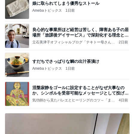
娘に取られてしまう優秀なストール
Amebaトピックス
1日前
良心的な事業所ほど経営は苦しく、障害ある子の居
場所「放課後デイサービス」で深刻化する理念と現
実の
立石美津子オフィシャルブログ「テキトー母さんの
2日前
すすめ」Powered by Ameba
すだちでさっぱりな鯛の出汁茶漬け
Amebaトピックス
1日前
涅槃寂静をゴールに設定することがなぜ大事なの
か、シンボルを受容可能なメッセージとして投げる
ことが
気功師から見たバレエとヒーリングのコツ～「まと
4日前
いのば」ブログ