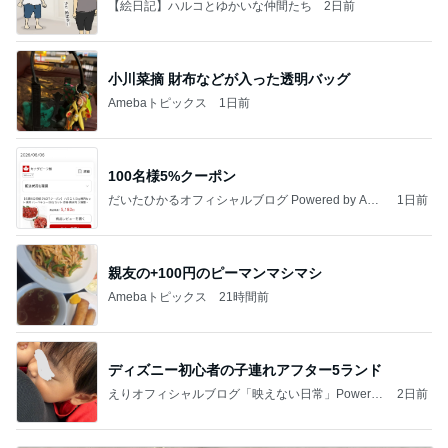
【絵日記】ハルコとゆかいな仲間たち
2日前
小川菜摘 財布などが入った透明バッグ
Amebaトピックス
1日前
100名様5%クーポン
だいたひかるオフィシャルブログ Powered by Ame
1日前
ba
親友の+100円のピーマンマシマシ
Amebaトピックス
21時間前
ディズニー初心者の子連れアフター5ランド
えりオフィシャルブログ「映えない日常」Powered
2日前
by Ameba