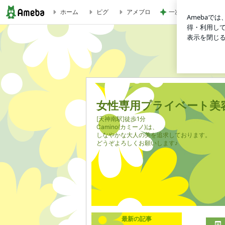
ホーム
ピグ
アメブロ
一次治療が終了し考
1秒の長さ | 女性専用プライベート美容室Camino(カミーノ)
女性専用プライベート美容室
[天神南駅]徒歩1分
Camino(カミーノ)は、
しなやかな大人の美を追求しております。
どうぞよろしくお願いします♪
最新の記事