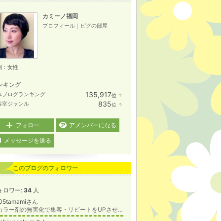
カミーノ福岡
プロフィール
｜
ピグの部屋
別：
女性
ンキング
135,917
体ブログランキング
位
↑
ラ
835
容室ジャンル
位
↑
ン
ラ
キ
ン
ン
キ
フォロー
アメンバーになる
グ
ン
上
グ
メッセージを送る
昇
上
昇
このブログのフォロワー
ォロワー:
34
人
05tamamiさん
『カラー剤の無害化で集客・リピートをUPさせるコーチ』らカラダと地球のために