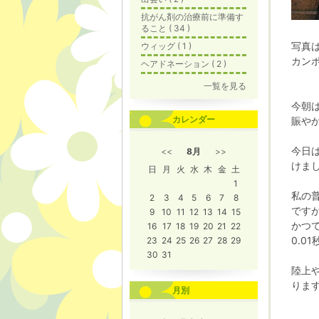
抗がん剤の治療前に準備す
ること ( 34 )
写真
ウィッグ ( 1 )
カン
ヘアドネーション ( 2 )
一覧を見る
今朝
カレンダー
賑や
今日は
<<
8月
>>
けま
日
月
火
水
木
金
土
1
私の
2
3
4
5
6
7
8
です
9
10
11
12
13
14
15
かつ
16
17
18
19
20
21
22
0.0
23
24
25
26
27
28
29
30
31
陸上や
りま
月別