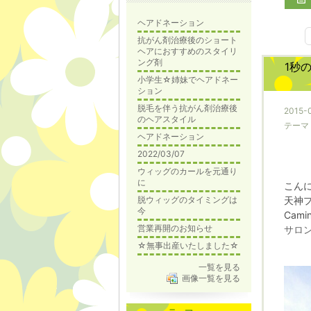
ヘアドネーション
抗がん剤治療後のショート
ヘアにおすすめのスタイリ
ング剤
1秒
小学生☆姉妹でヘアドネー
ション
脱毛を伴う抗がん剤治療後
2015-0
のヘアスタイル
テーマ
ヘアドネーション
2022/03/07
ウィッグのカールを元通り
に
こん
脱ウィッグのタイミングは
天神
今
Cam
営業再開のお知らせ
サロ
☆無事出産いたしました☆
一覧を見る
画像一覧を見る