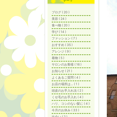
テーマ
ブログ ( 20 )
美容 ( 24 )
食べ物 ( 20 )
学び ( 14 )
ファッション ( 7 )
おすすめ ( 35 )
アレンジ ( 9 )
着物 ( 5 )
サロンのお客様 ( 16 )
お知らせ ( 21 )
よくあるご質問 ( 4 )
お店の場所は… ( 1 )
頭皮のお手入れ法 ( 2 )
くせ毛のお手入れ ( 4 )
ハリ、コシのない髪に ( 4 )
今月のお休み ( 33 )
出会い ( 2 )