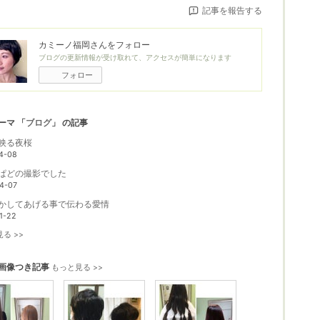
記事を報告する
カミーノ福岡
さんをフォロー
ブログの更新情報が受け取れて、アクセスが簡単になります
フォロー
ーマ 「
ブログ
」 の記事
映る夜桜
4-08
ラぱどの撮影でした
4-07
かしてあげる事で伝わる愛情
1-22
る >>
画像つき記事
もっと見る >>