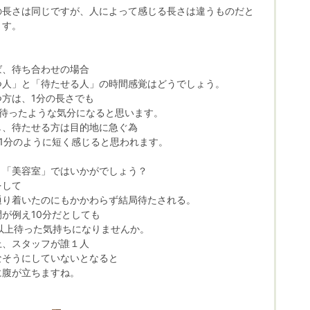
の長さは同じですが、人によって感じる長さは違うものだと
ます。
ば、待ち合わせの場合
つ人」と「待たせる人」の時間感覚はどうでしょう。
方は、1分の長さでも
も待ったような気分になると思います。
し、待たせる方は目的地に急ぐ為
は1分のように短く感じると思われます。
、「美容室」ではいかがでしょう？
をして
通り着いたのにもかかわらず結局待たされる。
間が例え10分だとしても
分以上待った気持ちになりませんか。
上、スタッフが誰１人
なそうにしていないとなると
に腹が立ちますね。