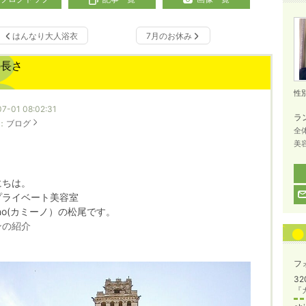
はんなり大人浴衣
7月のお休み
の長さ
性
7-01 08:02:31
ラ
：
ブログ
全
美
にちは。
プライベート美容室
ino(カミーノ）の松尾です。
ンの紹介
フ
32