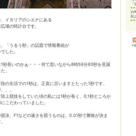
yu
私
は、イタリアのシエナにある
ポ広場の時計台です。
は、「うるう秒」の話題で情報番組が
※
かでした。
1秒長いのかぁ・・・何て思いながら8時59分60秒を見届
した。
普段の生活での1秒は、正直に言いますとたった1秒です。
が、、、
て陸上競技をしていた頃の私には1秒が長く、0.1秒どころか
1秒にこだわっていました。
競泳、F1などの速さを競うものは、0.01秒で勝敗が決ま
す。