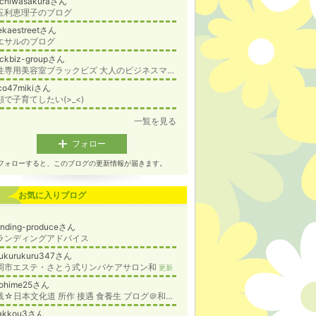
ichiwasakuraさん
玉利恵理子のブログ
ekaestreetさん
エサルのブログ
ackbiz-groupさん
男性専用美容室ブラックビズ 大人のビジネスマンの髪の悩みを解決
co47mikiさん
顔で子育てしたい(>_<)
一覧を見る
フォロー
フォローすると、このブログの更新情報が届きます。
お気に入りブログ
anding-produceさん
ランディングアドバイス
zukurukuru347さん
岡市エステ・さとう式リンパケアサロン和
更新
iohime25さん
実践☆日本文化道 所作 接遇 食養生 ブログ＠和文化おもてなし研究所
akkou3さん