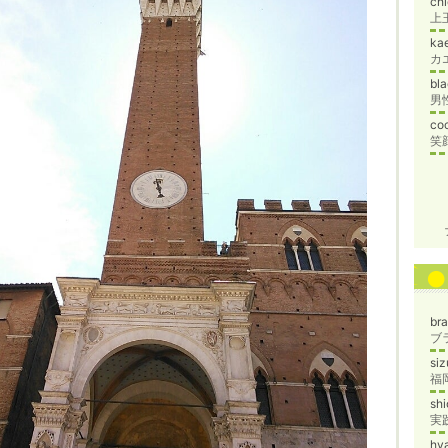
ch
上
ka
カ
bl
co
笑
br
ブ
si
福
sh
hy