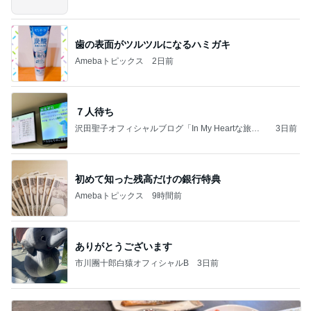
歯の表面がツルツルになるハミガキ
Amebaトピックス
2日前
７人待ち
沢田聖子オフィシャルブログ「In My Heartな旅日
3日前
記」by Ameba
初めて知った残高だけの銀行特典
Amebaトピックス
9時間前
ありがとうございます
市川團十郎白猿オフィシャルB
3日前