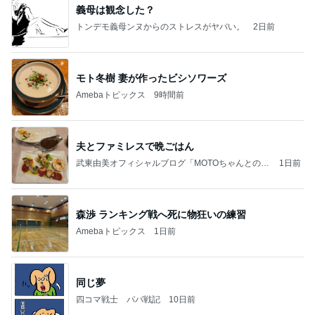
義母は観念した？
トンデモ義母ンヌからのストレスがヤバい。
2日前
モト冬樹 妻が作ったビシソワーズ
Amebaトピックス
9時間前
夫とファミレスで晩ごはん
武東由美オフィシャルブログ「MOTOちゃんとのは
1日前
っぴぃな毎日」Powered by Ameba
森渉 ランキング戦へ死に物狂いの練習
Amebaトピックス
1日前
同じ夢
四コマ戦士 パパ戦記
10日前