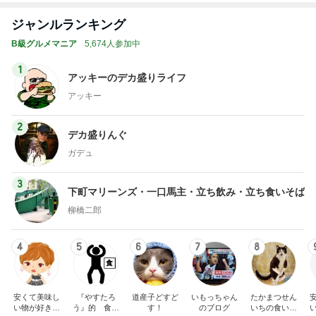
ジャンルランキング
B級グルメマニア
5,674人参加中
1
アッキーのデカ盛りライフ
アッキー
2
デカ盛りんぐ
ガデュ
3
下町マリーンズ・一口馬主・立ち飲み・立ち食いそば
柳橋二郎
4
5
6
7
8
安くて美味し
『やすたろ
道産子どすど
いもっちゃん
たかまつせん
い物が好き☆
う』的 食の
す！
のブログ
いちの食い散