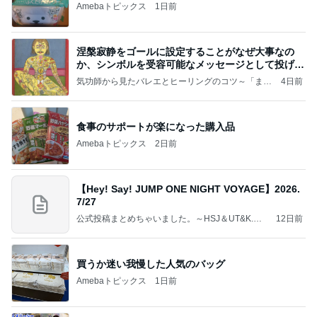
Amebaトピックス
1日前
涅槃寂静をゴールに設定することがなぜ大事なの
か、シンボルを受容可能なメッセージとして投げる
ことが
気功師から見たバレエとヒーリングのコツ～「まと
4日前
いのば」ブログ
食事のサポートが楽になった購入品
Amebaトピックス
2日前
【Hey! Say! JUMP ONE NIGHT VOYAGE】2026.
7/27
公式投稿まとめちゃいました。～HSJ＆UT&K.O.
12日前
～
買うか迷い我慢した人気のバッグ
Amebaトピックス
1日前