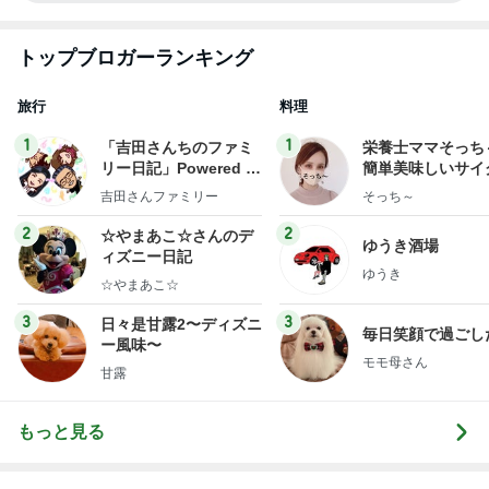
トップブロガーランキング
旅行
料理
1
1
「吉田さんちのファミ
栄養士ママそっち
リー日記」Powered b
簡単美味しいサイ
y Ameba 吉田さんファ
献立
吉田さんファミリー
そっち～
ミリーオフィシャルブ
ログ
2
2
☆やまあこ☆さんのデ
ゆうき酒場
ィズニー日記
ゆうき
☆やまあこ☆
3
3
日々是甘露2〜ディズニ
毎日笑顔で過ごし
ー風味〜
モモ母さん
甘露
もっと見る