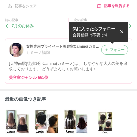
記事を報告する
記事をシェア
前の記事
次の記事
7月のお休み
お姉ちゃんと一緒に☆ヘアカ
気に入ったらフォロー
ット☆
会員登録は不要です
女性専用プライベート美容室Camino(カミーノ)
フォロー
カミーノ福岡
[天神南駅]徒歩1分 Camino(カミーノ)は、 しなやかな大人の美を追
求しております。 どうぞよろしくお願いします♪
美容室ジャンル 665位
最近の画像つき記事