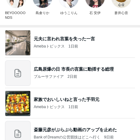
BEYOOOOO
島倉りか
ゆうこりん
石 安伊
蒼井心音
NDS
元夫に言われ言葉を失った一言
Amebaトピックス
1日前
広島原爆の日 市長の言葉に動揺する総理
ブルーサファイア
2日前
家族でおいしいねと言った手羽元
Amebaトピックス
1日前
斎藤元彦がぶらぶら動画のアップを止めた
Bank of Dreamの公営競技はどこへ行く
9日前