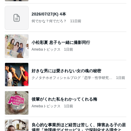
2026/07/27(K) 4本
何でかな？何でだろ？
11日前
小松彩夏 息子も一緒に撮影同行
Amebaトピックス
1日前
好きな男には愛されない女の魂の秘密
クノタチホオフィシャルブログ「恋学・性学研究
1日前
室」Powered by Ameba
後輩がくれた私をわかってくれる梅
Amebaトピックス
1日前
良心的な事業所ほど経営は苦しく、障害ある子の居
場所「放課後デイサービス」で深刻化する理念と現