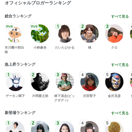
オフィシャルブロガーランキング
総合ランキング
すべて見る
1
2
3
市川團十郎白
小林麻央
だいたひかる
桃
クロ
猿
急上昇ランキング
すべて見る
1
2
3
4
5
デーモン閣下
片岡愛之助
林下清志(ビッ
沢田聖子
金沢克彦
グダディ)
新登場ランキング
すべて見る
1
2
3
4
5