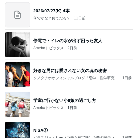
2026/07/27(K) 4本
何でかな？何でだろ？
11日前
停電でトイレの水が出ず困った友人
Amebaトピックス
2日前
好きな男には愛されない女の魂の秘密
クノタチホオフィシャルブログ「恋学・性学研究
1日前
室」Powered by Ameba
学童に行かない小6娘の過ごし方
Amebaトピックス
1日前
NISA①
パラスジュエリー（白美女神宝珠）の夢の記録（続
1日前