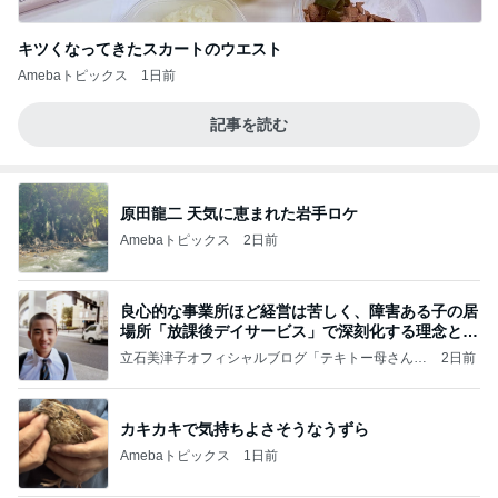
キツくなってきたスカートのウエスト
Amebaトピックス
1日前
記事を読む
原田龍二 天気に恵まれた岩手ロケ
Amebaトピックス
2日前
良心的な事業所ほど経営は苦しく、障害ある子の居
場所「放課後デイサービス」で深刻化する理念と現
実の
立石美津子オフィシャルブログ「テキトー母さんの
2日前
すすめ」Powered by Ameba
カキカキで気持ちよさそうなうずら
Amebaトピックス
1日前