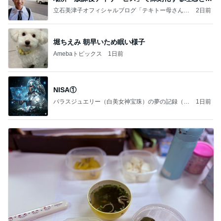
実の
立石美津子オフィシャルブログ「テキトー母さんの
2日前
すすめ」Powered by Ameba
堀ちえみ 朝早いため眠い様子
Amebaトピックス
1日前
NISA①
パラスジュエリー（白美女神宝珠）の夢の記録（続
1日前
編）