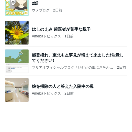
2話
ウメブログ
2日前
はしのえみ 歯医者が苦手な親子
Amebaトピックス
1日前
能登揺れ、東北も⚠️夢見が増えて来ました❗️注意し
てください❗️
マリアオフィシャルブログ「ひむかの風にさそわれ
2日前
て」Powered by Ameba
娘を掃除の人と答えた入院中の母
Amebaトピックス
2日前