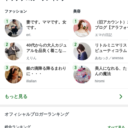
ファッション
美容
1
1
妻です。ママです。女
（旧アカウント）
です。
ブログ【アラフォ
社売却セカンドラ
eri.
エマの日記
フ】
2
2
40代からの大人カジュ
リトルミニマリス
アルを品良く着こなす
ビューティコラム 
ファッションブログ
little minimalist'
えりん
あねっさ／anessa
uty colum
3
3
銀の滴降る降るまわり
美人になれる、た
に・・・
んの魔法
illallan
hiromi
もっと見る
オフィシャルブロガーランキング
総合ランキング
すべて見る