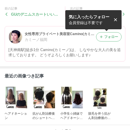
前の記事
次の記事
GUのデニムスカートいい
リピ買いのアイブロウパウダ
気に入ったらフォロー
ね！！
ー
会員登録は不要です
女性専用プライベート美容室Camino(カミーノ)
フォロー
カミーノ福岡
[天神南駅]徒歩1分 Camino(カミーノ)は、 しなやかな大人の美を追
求しております。 どうぞよろしくお願いします♪
最近の画像つき記事
ヘアドネーショ
抗がん剤治療後
小学生☆姉妹で
脱毛を伴う抗が
ン
のショートヘア
ヘアドネーショ
ん剤治療後のヘ
におすすめのス
ン
アスタイル
タイリング剤