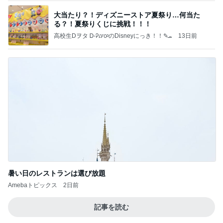
大当たり？！ディズニーストア夏祭り…何当た
る？！夏祭りくじに挑戦！！！
高校生Dヲタ Ꭰ-ᎮꭵꭹꭴのDisneyにっき！！✎ܚ
13日前
暑い日のレストランは選び放題
Amebaトピックス
2日前
記事を読む