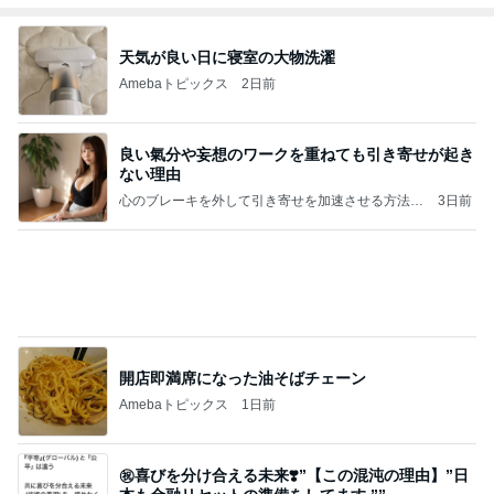
天気が良い日に寝室の大物洗濯
Amebaトピックス
2日前
良い氣分や妄想のワークを重ねても引き寄せが起き
ない理由
心のブレーキを外して引き寄せを加速させる方法：
3日前
引き寄せ研究所
開店即満席になった油そばチェーン
Amebaトピックス
1日前
㊗️喜びを分け合える未来❣️”【この混沌の理由】”⽇