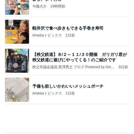
与儀大介
19時間前
軽井沢で食べ歩きもできる手巻き寿司
Amebaトピックス
1日前
【秩父鉄道】８/２～１１/３０開催 ガリガリ君が
秩父鉄道に遊びにやってくる！のご紹介です
秩父市議会議員 黒澤秀之 ブログ Powered by Ameb
9日前
a
予備も欲しいかわいいメッシュポーチ
Amebaトピックス
1日前