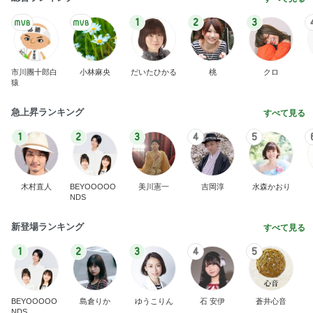
1
2
3
市川團十郎白
小林麻央
だいたひかる
桃
クロ
猿
急上昇ランキング
すべて見る
1
2
3
4
5
木村直人
BEYOOOOO
美川憲一
吉岡淳
水森かおり
NDS
新登場ランキング
すべて見る
1
2
3
4
5
BEYOOOOO
島倉りか
ゆうこりん
石 安伊
蒼井心音
NDS