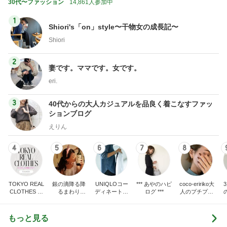
30代〜ファッション
14,861人参加中
1
Shiori's「on」style〜干物女の成長記〜
Shiori
2
妻です。ママです。女です。
eri.
3
40代からの大人カジュアルを品良く着こなすファッ
ションブログ
えりん
4
5
6
7
8
TOKYO REAL
銀の滴降る降
UNIQLOコー
*** あやのハピ
coco-eririko大
CLOTHES 大
るまわり
ディネート日
ログ ***
人のプチプラ
人世代のリア
に・・・
記
mixコーデ
ハ
ルクローズ
♪
もっと見る