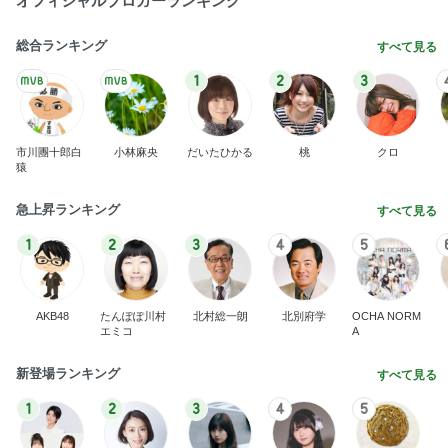
オフィシャルブロガーランキング
総合ランキング
すべて見る
1
2
3
市川團十郎白
小林麻央
だいたひかる
桃
クロ
猿
急上昇ランキング
すべて見る
1
2
3
4
5
AKB48
たんぽぽ川村
北村総一朗
北別府学
OCHA NORM
エミコ
A
新登場ランキング
すべて見る
1
2
3
4
5