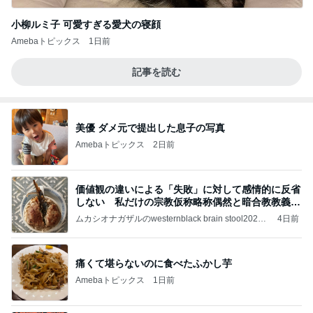
小柳ルミ子 可愛すぎる愛犬の寝顔
Amebaトピックス
1日前
記事を読む
美優 ダメ元で提出した息子の写真
Amebaトピックス
2日前
価値観の違いによる「失敗」に対して感情的に反省
しない 私だけの宗教仮称略称偶然と暗合教教義候
補
ムカシオナガザルのwesternblack brain stool2024
4日前
年（令和6）11月25日以来減酒断煙再開ムカシオナ
ガザル
痛くて堪らないのに食べたふかし芋
Amebaトピックス
1日前