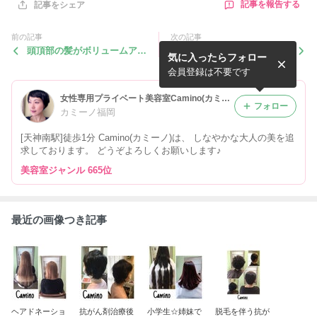
記事を報告する
記事をシェア
前の記事
次の記事
頭頂部の髪がボリュームアッ
4月のお休み
気に入ったらフォロー
プ
会員登録は不要です
女性専用プライベート美容室Camino(カミーノ)
フォロー
カミーノ福岡
[天神南駅]徒歩1分 Camino(カミーノ)は、 しなやかな大人の美を追
求しております。 どうぞよろしくお願いします♪
美容室ジャンル 665位
最近の画像つき記事
ヘアドネーショ
抗がん剤治療後
小学生☆姉妹で
脱毛を伴う抗が