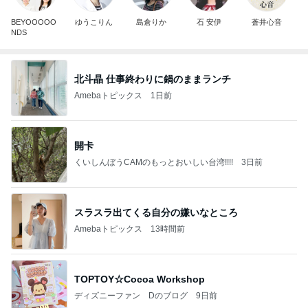
BEYOOOOO
ゆうこりん
島倉りか
石 安伊
蒼井心音
NDS
北斗晶 仕事終わりに鍋のままランチ
Amebaトピックス
1日前
開卡
くいしんぼうCAMのもっとおいしい台湾!!!!
3日前
スラスラ出てくる自分の嫌いなところ
Amebaトピックス
13時間前
TOPTOY☆Cocoa Workshop
ディズニーファン Dのブログ
9日前