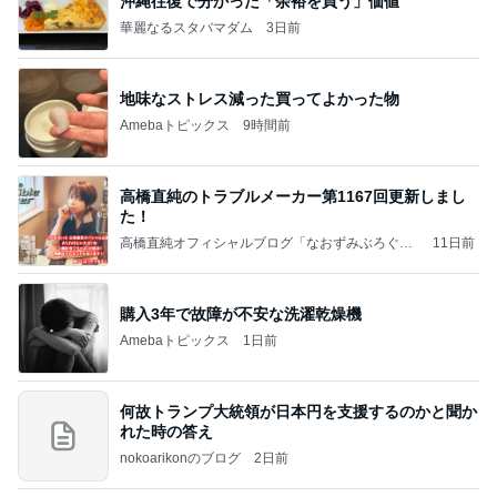
沖縄往復で分かった「余裕を買う」価値
華麗なるスタバマダム
3日前
地味なストレス減った買ってよかった物
Amebaトピックス
9時間前
高橋直純のトラブルメーカー第1167回更新しまし
た！
高橋直純オフィシャルブログ「なおずみぶろぐ」
11日前
Powered by Ameba
購入3年で故障が不安な洗濯乾燥機
Amebaトピックス
1日前
何故トランプ大統領が日本円を支援するのかと聞か
れた時の答え
nokoarikonのブログ
2日前