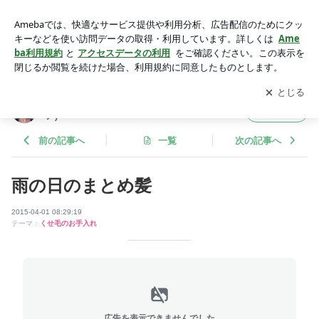
雨の日のまとめ髪 | 女性専用プライベート美容室Camino(カミ
ーノ)
アプリをダウンロードして
ブログの更新通知
を受け取りまし
開く
ょう。
女性専用プライベート美容室Camino(カミー
フォロー
ノ)
前の記事へ
一覧
次の記事へ
雨の日のまとめ髪
2015-04-01 08:29:19
テーマ：
くせ毛のお手入れ
広告を表示できませんでした