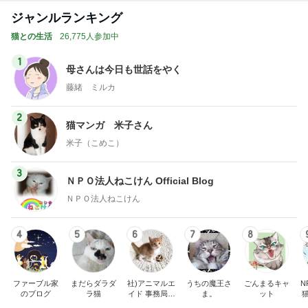
ジャンルランキング
猫との生活
26,775人参加中
1
母さんは今日も世話をやく
藤緒 ミルカ
2
猫マンガ 米子さん
米子（こめこ）
3
ＮＰＯ法人ねこけん Official Blog
ＮＰＯ法人ねこけん
4
5
6
7
8
ファーブル家
まだらダラダ
社)アニマルエ
うちの魔王さ
ごんまるキャ
N
のブログ
ラ猫
イド 事務局＆
ま。
ット
みんなの日記