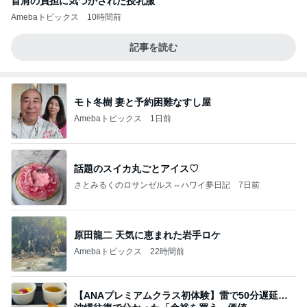
首肩の負担に気づかされた授乳服
Amebaトピックス
10時間前
記事を読む
モト冬樹 妻と予約困難なすし屋
Amebaトピックス
1日前
話題のスイカ丸ごとアイス♡
さとみるくのロサンゼルス⇔ハワイ夢日記
7日前
原田龍二 天気に恵まれた岩手ロケ
Amebaトピックス
22時間前
【ANAプレミアムクラス初体験】雷で50分遅延…