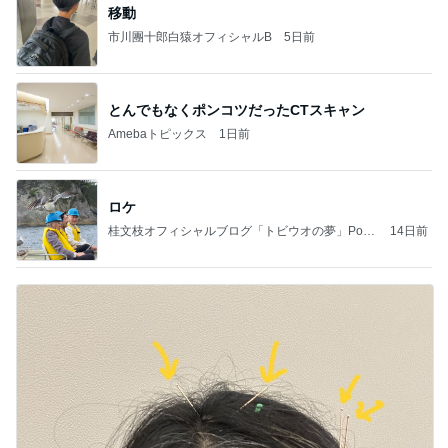
移動
市川團十郎白猿オフィシャルB
5日前
とんでもなくポンコツだったCTスキャン
Amebaトピックス
1日前
ロケ
桂文枝オフィシャルブログ「トビウオの夢」Pow
14日前
ered by Ameba