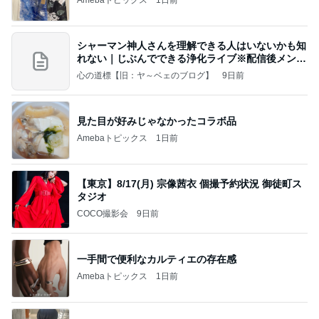
Amebaトピックス
1日前
シャーマン神人さんを理解できる人はいないかも知
れない｜じぶんでできる浄化ライブ※配信後メンバ
ー限
心の道標【旧：ヤ～ベェのブログ】
9日前
見た目が好みじゃなかったコラボ品
Amebaトピックス
1日前
【東京】8/17(月) 宗像茜衣 個撮予約状況 御徒町ス
タジオ
COCO撮影会
9日前
一手間で便利なカルティエの存在感
Amebaトピックス
1日前