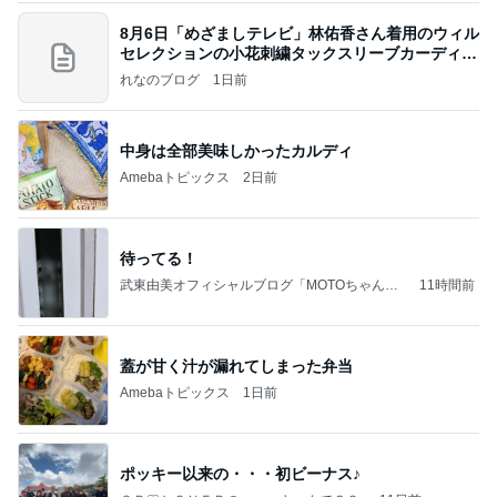
8月6日「めざましテレビ」林佑香さん着用のウィル
セレクションの小花刺繍タックスリーブカーディガ
ン
れなのブログ
1日前
中身は全部美味しかったカルディ
Amebaトピックス
2日前
待ってる！
武東由美オフィシャルブログ「MOTOちゃんと
11時間前
のはっぴぃな毎日」Powered by Ameba
蓋が甘く汁が漏れてしまった弁当
Amebaトピックス
1日前
ポッキー以来の・・・初ビーナス♪