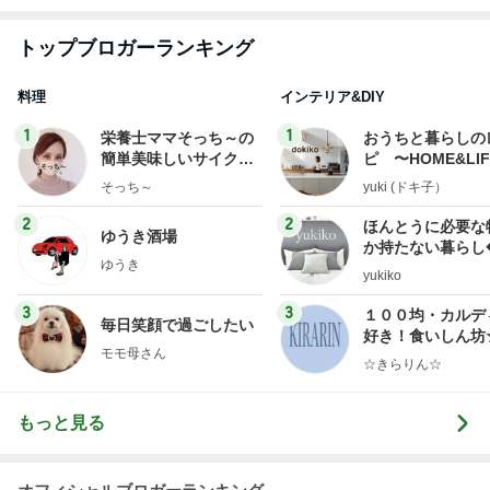
トップブロガーランキング
料理
インテリア&DIY
1
1
栄養士ママそっち～の
おうちと暮らしの
簡単美味しいサイクル
ピ 〜HOME&LI
献立
そっち～
yuki (ドキ子）
2
2
ほんとうに必要な
ゆうき酒場
か持たない暮らし
ゆうき
ep Life Simple
yukiko
ンテリアのきろく
3
3
１００均・カルデ
毎日笑顔で過ごしたい
好き！食いしん坊
モモ母さん
らりん☆のブログ
☆きらりん☆
もっと見る