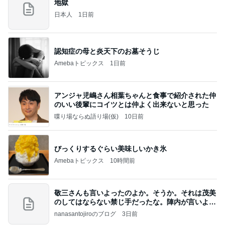
地獄
日本人
1日前
認知症の母と炎天下のお墓そうじ
Amebaトピックス
1日前
アンジャ児嶋さん相葉ちゃんと食事で紹介された仲
のいい後輩にコイツとは仲よく出来ないと思った
喋り場ならぬ語り場(仮)
10日前
びっくりするぐらい美味しいかき氷
Amebaトピックス
10時間前
敬三さんも言いよったのよか。そうか。それは茂美
のしてはならない禁じ手だったな。陣内が言いよる
のよ
nanasantojiroのブログ
3日前