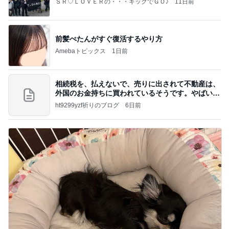
ＳＲ♡ＬＯＶＥＲの・・・キックでＧＯ♪
11日前
前髪ぺたんがすぐ復活するやり方
Amebaトピックス
1日前
相続税を、払えないで、売りに出されて不動産は、
外国のお金持ちに買われているそうです。やばいで
すよ
ht9299yzf祈りのブログ
6日前