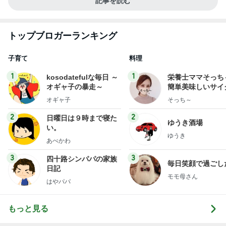
記事を読む
トップブロガーランキング
子育て
料理
1
1
kosodatefulな毎日 ～
栄養士ママそっち
オギャ子の暴走～
簡単美味しいサイ
献立
オギャ子
そっち～
2
2
日曜日は９時まで寝た
ゆうき酒場
い。
ゆうき
あべかわ
3
3
四十路シンパパの家族
毎日笑顔で過ごし
日記
モモ母さん
はやパパ
もっと見る