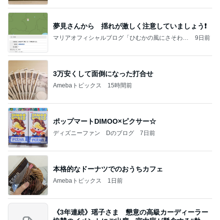
夢見さんから 揺れが激しく注意していましょう❗️
マリアオフィシャルブログ「ひむかの風にさそわれ
9日前
て」Powered by Ameba
3万安くして面倒になった打合せ
Amebaトピックス
15時間前
ポップマートDIMOO×ピクサー☆
ディズニーファン Dのブログ
7日前
本格的なドーナツでのおうちカフェ
Amebaトピックス
1日前
《3年連続》瑶子さま 懇意の高級カーディーラー