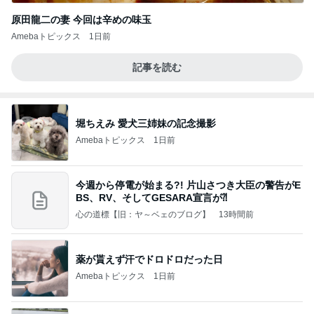
原田龍二の妻 今回は辛めの味玉
Amebaトピックス
1日前
記事を読む
堀ちえみ 愛犬三姉妹の記念撮影
Amebaトピックス
1日前
今週から停電が始まる?! 片山さつき大臣の警告がE
BS、RV、そしてGESARA宣言が⁈
心の道標【旧：ヤ～ベェのブログ】
13時間前
薬が貰えず汗でドロドロだった日
Amebaトピックス
1日前