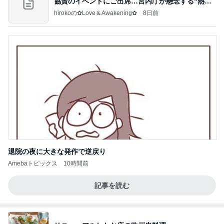
協賛のイベントにご出席…宮内庁が懸念する“熱心
すぎ
hirokoの✿Love＆Awakening✿
8日前
退院の夜に大きな発作で逆戻り
Amebaトピックス
10時間前
記事を読む