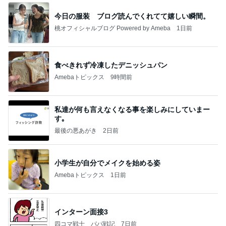
今日の服装 ブログ読んでくれてて嬉しい瞬間。
桃オフィシャルブログ Powered by Ameba
1日前
食べきれず冷凍したデニッシュパン
Amebaトピックス
9時間前
私達が何も言えなくなる事を楽しみにしていまー
す｡
最後の悪あがき
2日前
小学生が自分でメイクを始める姿
Amebaトピックス
1日前
インターン面接3
四コマ戦士 パパ戦記
7日前