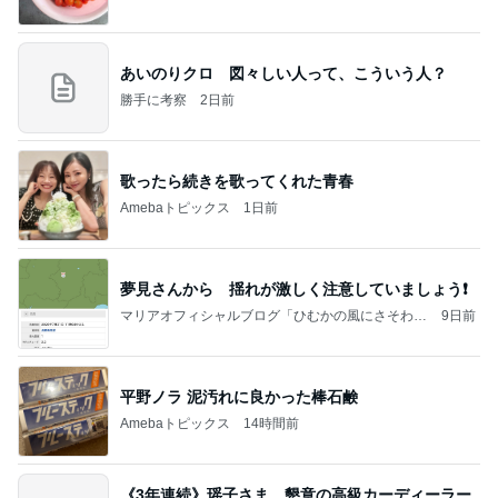
あいのりクロ 図々しい人って、こういう人？
勝手に考察
2日前
歌ったら続きを歌ってくれた青春
Amebaトピックス
1日前
夢見さんから 揺れが激しく注意していましょう❗️
マリアオフィシャルブログ「ひむかの風にさそわれ
9日前
て」Powered by Ameba
平野ノラ 泥汚れに良かった棒石鹸
Amebaトピックス
14時間前
《3年連続》瑶子さま 懇意の高級カーディーラー