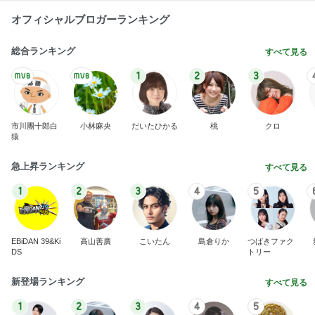
オフィシャルブロガーランキング
総合ランキング
すべて見る
1
2
3
市川團十郎白
小林麻央
だいたひかる
桃
クロ
猿
急上昇ランキング
すべて見る
1
2
3
4
5
EBiDAN 39&Ki
高山善廣
こいたん
島倉りか
つばきファク
DS
トリー
新登場ランキング
すべて見る
1
2
3
4
5