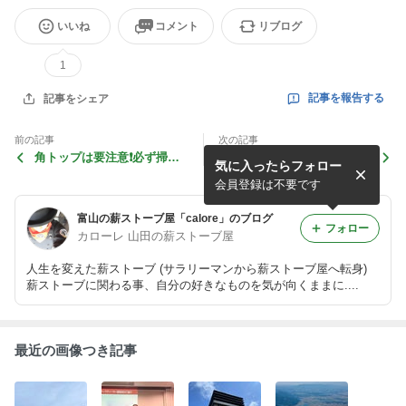
いいね
コメント
リブログ
1
記事を報告する
記事をシェア
前の記事
次の記事
角トップは要注意❗️必ず掃除
日本のエネルギーについて
気に入ったらフォロー
を行いましょう
会員登録は不要です
富山の薪ストーブ屋「calore」のブログ
フォロー
カローレ 山田の薪ストーブ屋
人生を変えた薪ストーブ (サラリーマンから薪ストーブ屋へ転身)
薪ストーブに関わる事、自分の好きなものを気が向くままに....
最近の画像つき記事