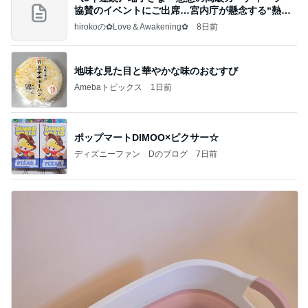
協賛のイベントにご出席…宮内庁が懸念する“熱心
すぎ
hirokoの✿Love＆Awakening✿
8日前
地味な見た目と華やかな味のおむすび
Amebaトピックス
1日前
ポップマートDIMOO×ピクサー☆
ディズニーファン Dのブログ
7日前