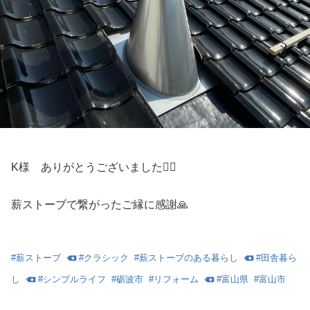
K様 ありがとうございました🙇‍♂️
薪ストーブで繋がったご縁に感謝🙏
#
薪ストーブ
#
クラシック
#
薪ストーブのある暮らし
#
田舎暮ら
し
#
シンプルライフ
#
砺波市
#
リフォーム
#
富山県
#
富山市