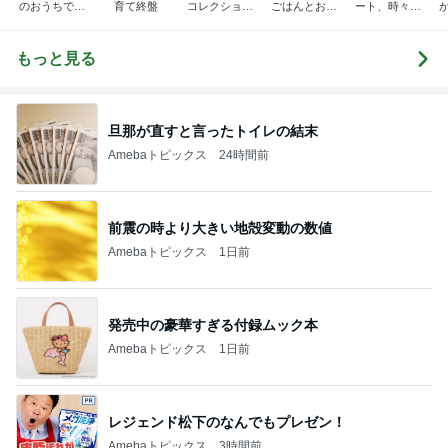
のおうちでご
育て終盤
コレクション
ごはんとお弁
ート、時々キ
はん
♬.*ﾟ
当❤︎
ャラ弁
5
ブ
もっと見る
旦那が直すと言ったトイレの結末
Amebaトピックス
24時間前
前震の時より大きい地殻変動の数値
Amebaトピックス
1日前
発売中の豪華すぎる付録ムック本
Amebaトピックス
1日前
レジェンド松下のなんでもプレゼン！
Amebaトピックス
3時間前