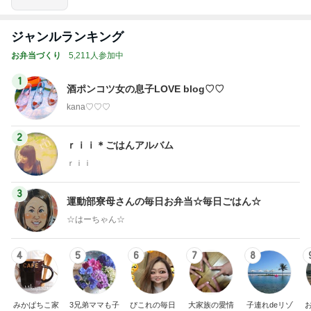
ジャンルランキング
お弁当づくり
5,211人参加中
1
酒ポンコツ女の息子LOVE blog♡♡
kana♡♡♡
2
ｒｉｉ＊ごはんアルバム
ｒｉｉ
3
運動部寮母さんの毎日お弁当☆毎日ごはん☆
☆はーちゃん☆
4
5
6
7
8
みかぱちこ家
3兄弟ママも子
ぴこれの毎日
大家族の愛情
子連れdeリゾ