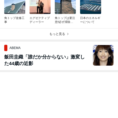
角トップ改修工
エグゼクティブ
角トップは要注
日本のエネルギ
事
ディーラー
意❗️必ず掃除を
ーについて
行いましょう
もっと見る
ABEMA
飯田圭織「誰だか分からない」激変し
た44歳の近影