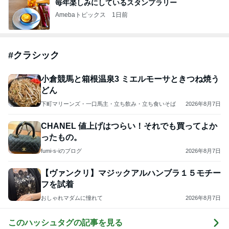
毎年楽しみにしているスタンプラリー
Amebaトピックス
1日前
#
クラシック
小倉競馬と箱根温泉3 ミエルモーサときつね焼う
どん
下町マリーンズ・一口馬主・立ち飲み・立ち食いそば
2026年8月7日
CHANEL 値上げはつらい！それでも買ってよか
ったもの。
fumi-s-iのブログ
2026年8月7日
【ヴァンクリ】マジックアルハンブラ１５モチー
フを試着
おしゃれマダムに憧れて
2026年8月7日
このハッシュタグの記事を見る