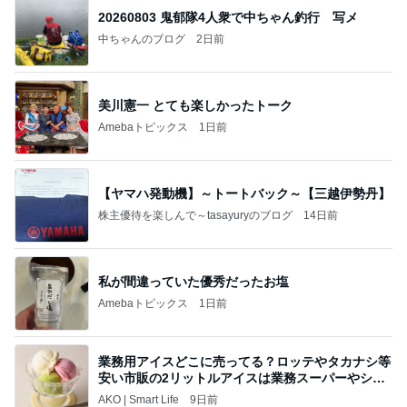
20260803 鬼郁隊4人衆で中ちゃん釣行 写メ
中ちゃんのブログ
2日前
美川憲一 とても楽しかったトーク
Amebaトピックス
1日前
【ヤマハ発動機】～トートバック～【三越伊勢丹】
株主優待を楽しんで～tasayuryのブログ
14日前
私が間違っていた優秀だったお塩
Amebaトピックス
1日前
業務用アイスどこに売ってる？ロッテやタカナシ等
安い市販の2リットルアイスは業務スーパーやシャ
トレ
AKO | Smart Life
9日前