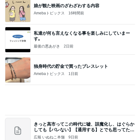
【ヤマハ発動機】～トートバック～【三越伊勢丹】
株主優待を楽しんで～tasayuryのブログ
14日前