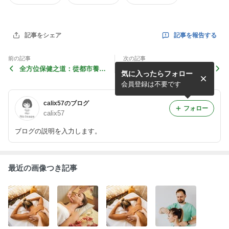
記事を報告する
記事をシェア
前の記事
次の記事
全方位保健之道：從都市養生
身體記憶的流轉：從傳統技藝
気に入ったらフォロー
到身心平衡的實踐
看台中文化中的身體療癒觀
会員登録は不要です
calix57のブログ
フォロー
calix57
ブログの説明を入力します。
最近の画像つき記事