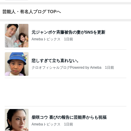
芸能人・有名人ブログ TOPへ
元ジャンポケ斉藤被告の妻がSNSを更新
Amebaトピックス
1日前
悲しすぎて立ち直れない。
クロオフィシャルブログPowered by Ameba
1日前
柴咲コウ 喜びの報告に芸能界からも祝福
Amebaトピックス
1日前
2026/07/28(K) 4本
何でかな？何でだろ？
11日前