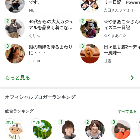
オフィシャルブロガーランキング
総合ランキング
すべて見る
1
2
3
市川團十郎白
小林麻央
だいたひかる
桃
クロ
猿
急上昇ランキング
すべて見る
1
2
3
4
5
EBiDAN 39&Ki
高山善廣
こいたん
島倉りか
つばきファク
DS
トリー
新登場ランキング
すべて見る
1
2
3
4
5