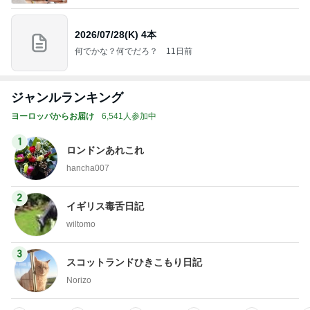
ジャンルランキング
ヨーロッパからお届け
6,541人参加中
1
ロンドンあれこれ
hancha007
2
イギリス毒舌日記
wiltomo
3
スコットランドひきこもり日記
Norizo
4
5
6
7
8
ええかげん英
おじょーず！L
スコットラン
60才 女ひとり
みんのドイツ
国田舎暮らし
ife☆in スイス
ドは今日も曇
でイギリスに
日記