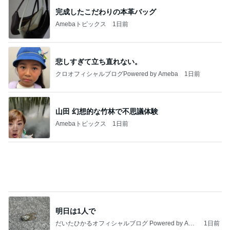
今日の服装 ブログ読んでくれてて嬉しい瞬間。
桃オフィシャルブログ Powered by Ameba
1日前
香港のKFCで冷静さを失った夫の行動
Amebaトピックス
1日前
インターン面接3
四コマ戦士 パパ戦記
7日前
娘が観た映画のざわざわする内容
Amebaトピックス
16時間前
私達が何も言えなくなる事を楽しみにしていまー
す｡
最後の悪あがき
2日前