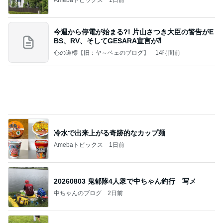
太ってると言ってきた義姉と義母
Amebaトピックス
22時間前
夢見さんから 揺れが激しく注意していましょう❗️
マリアオフィシャルブログ「ひむかの風にさそわれ
9日前
て」Powered by Ameba
友人の好みを思い出し変更した土産
Amebaトピックス
1日前
ポップマートDIMOO×ピクサー☆
ディズニーファン Dのブログ
7日前
高橋英樹 胃腸に軽いあっさり朝食
Amebaトピックス
1日前