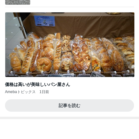
独身時代の貯金で買ったブレスレット
Amebaトピックス
1日前
きっと高市ってこの時代に嘘、誤魔化し、はぐらか
しても【バレない】【通用する】とでも思ってたん
だろ
広報 いぬねこ本舗
9日前