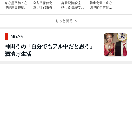
身心靈平衡：心
全方位保健之
身體記憶的流
養生之道：身心
理健康與傳統療
道：從都市養生
轉：從傳統技藝
調理的全方位指
法的深度連結
到身心平衡的實
看台中文化中的
南
踐
身體療癒觀
もっと見る
ABEMA
神田うの「自分でもアル中だと思う」
酒漬け生活