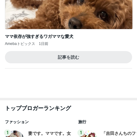
トップブロガーランキング
ファッション
旅行
1
1
妻です。ママです。女
「吉田さんちのフ
です。
リー日記」Powere
y Ameba 吉田さ
eri.
吉田さんファミリー
ミリーオフィシャ
ログ
2
2
40代からの大人カジュ
☆やまあこ☆さん
アルを品良く着こなす
ィズニー日記
ファッションブログ
えりん
☆やまあこ☆
3
3
銀の滴降る降るまわり
日々是甘露2〜デ
に・・・
ー風味〜
illallan
甘露
もっと見る