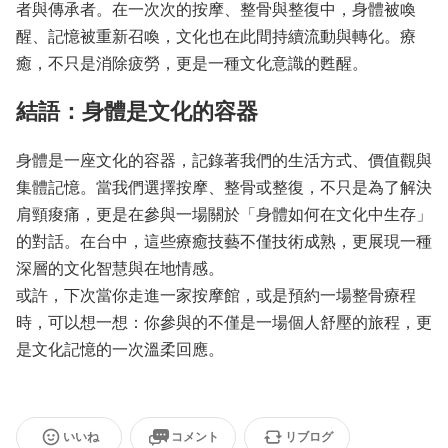
者與傳承者。在一次次的按摩、整骨與整復中，身體被喚
醒、記憶被重新召喚，文化也在此間持續流動與轉化。療
癒，不只是消除疲勞，更是一種文化意識的甦醒。
結語：身體是文化的容器
身體是一座文化的容器，記錄著我們的生活方式、價值觀與
集體記憶。當我們選擇按摩、整骨或整復，不只是為了解決
肩頸痠痛，更是在參與一場關於「身體如何在文化中生存」
的對話。在台中，這些療癒技藝不僅技術成熟，更展現一種
深層的文化智慧與在地情感。
或許，下次當你走進一家按摩館，或是預約一場整骨療程
時，可以想一想：你參與的不僅是一場個人舒壓的旅程，更
是文化記憶的一次溫柔回應。
いいね
コメント
リブログ