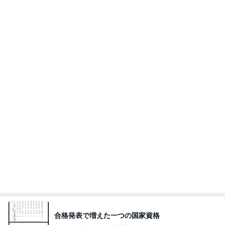
トリミング後のモデル体型な後ろ姿
Amebaトピックス
2日前
記事を読む
悩んだハウスメーカー選びの決め手
Amebaトピックス
1日前
今週から停電が始まる?! 片山さつき大臣の警告がE
BS、RV、そしてGESARA宣言が⁈
心の道標【旧：ヤ～ベェのブログ】
14時間前