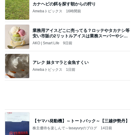
《3年連続》瑶子さま 懇意の高級カーディーラー
協賛のイベントにご出席…宮内庁が懸念する“熱心
すぎ
hirokoの✿Love＆Awakening✿
9日前