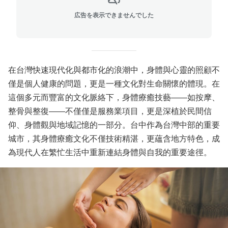
広告を表示できませんでした
在台灣快速現代化與都市化的浪潮中，身體與心靈的照顧不
僅是個人健康的問題，更是一種文化對生命關懷的體現。在
這個多元而豐富的文化脈絡下，身體療癒技藝——如按摩、
整骨與整復——不僅僅是服務業項目，更是深植於民間信
仰、身體觀與地域記憶的一部分。台中作為台灣中部的重要
城市，其身體療癒文化不僅技術精湛，更蘊含地方特色，成
為現代人在繁忙生活中重新連結身體與自我的重要途徑。