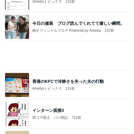
冷水で出来上がる奇跡的なカップ麺
Amebaトピックス
1日前
20260803 鬼郁隊4人衆で中ちゃん釣行 写メ
中ちゃんのブログ
2日前
カナヘビの餌を探す朝からの狩り
Amebaトピックス
16時間前
業務用アイスどこに売ってる？ロッテやタカナシ等
安い市販の2リットルアイスは業務スーパーやシャ
トレ
AKO | Smart Life
9日前
アレク 妹タマラと金魚すくい
Amebaトピックス
1日前