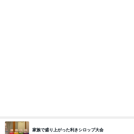
何でかな？何でだろ？
11日前
完成したこだわりの本革バッグ
Amebaトピックス
1日前
悲しすぎて立ち直れない。
クロオフィシャルブログPowered by Ameba
1日前
山田 幻想的な竹林で不思議体験
Amebaトピックス
1日前
明日は1人で
だいたひかるオフィシャルブログ Powered by Ame
1日前
ba