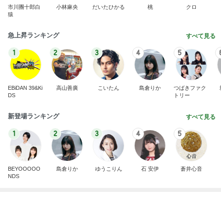
BEYOOOOO
島倉りか
ゆうこりん
石 安伊
蒼井心音
NDS
家族で盛り上がった利きシロップ大会
Amebaトピックス
1日前
横浜SOGOうまいもの大会
nanaオフィシャルブログ Powered by Ameba
11日前
マックのナゲットキャンペーン
Amebaトピックス
11時間前
2026/07/28(K) 4本