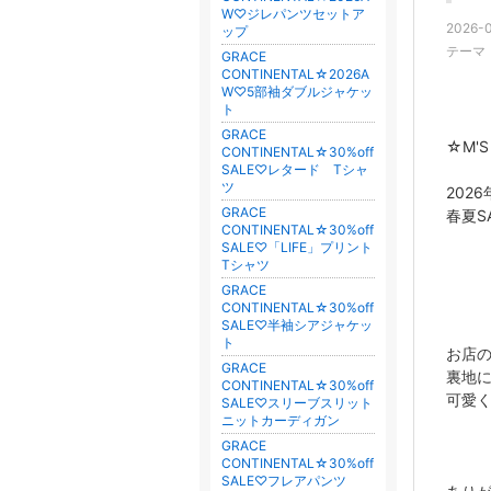
W♡ジレパンツセットア
2026-0
ップ
テーマ
GRACE
CONTINENTAL☆2026A
W♡5部袖ダブルジャケッ
ト
GRACE
☆M'S
CONTINENTAL☆30%off
SALE♡レタード Tシャ
ツ
2026
GRACE
春夏S
CONTINENTAL☆30%off
SALE♡「LIFE」プリント
Tシャツ
GRACE
CONTINENTAL☆30%off
SALE♡半袖シアジャケッ
ト
お店
GRACE
裏地
CONTINENTAL☆30%off
可愛
SALE♡スリーブスリット
ニットカーディガン
GRACE
CONTINENTAL☆30%off
SALE♡フレアパンツ