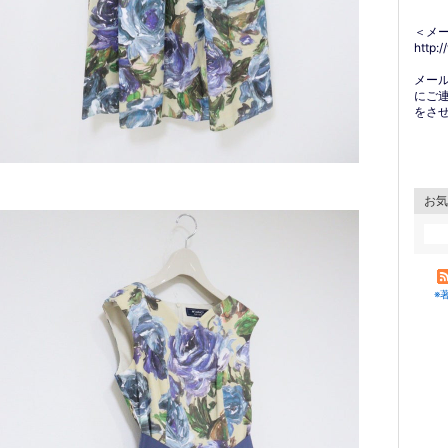
＜メ
http:
メー
にご
をさ
お気
※