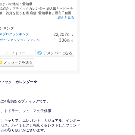
住まいの地域：
愛知県
己紹介：ブティックカレンダー 婦人服とベビー子
服・雑貨を扱うお店 店舗: 愛知県名古屋市千種区...
続きを見る
ンキング
22,207
体ブログランキング
位
↓
ラ
338
0代〜ファッションジャンル
位
↓
ン
ラ
キ
ン
ン
キ
フォロー
アメンバーになる
グ
ン
下
グ
メッセージを送る
降
下
降
ティック カレンダー☆
県に4店舗あるブティックです。
ー、トドラー、ジュニアの子供服
グ、キャリア、エレガント、カジュアル、インポー
ミセス、ハイミセスと幅広くセレクトしたブランド
テムの取り扱いがございます。