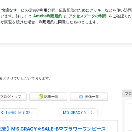
いスーパーの買い物
芸能人ブログ
人気ブログ
新規登録
ique CalenDarのブログ☆ブティックカレンダー
nDarのブログ☆ブティックカレンダー
案内
みとさせていただいております。
プロ
ブログトップ
記事一覧
画像一覧
【完売】M'S GR…
M'S GRACY☆…
売】M'S GRACY☆SALE-B♡フラワーワンピース