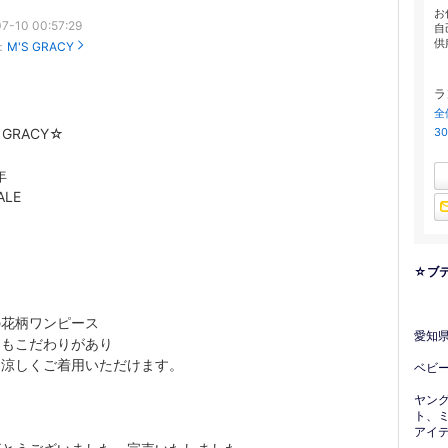
お
7-10 00:57:29
自
供
：
M'S GRACY
ラ
全
 GRACY☆
3
年
ALE
☆ブ
の花柄ワンピース
愛知
にもこだわりがあり
く涼しくご着用いただけます。
ベビ
ヤン
ト、
アイ