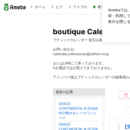
ホーム
ピグ
アメブロ
暑すぎて苦でしかな
【完売】M'S GRACY☆SALE-B♡フラワーワンピース | bout
boutique Cale
ブティックカレンダー 覚王山本店から商品のご
お問い合わせ:
calendar_kakuouzan@yahoo.co.jp
またはLINEにて承っております。
※お電話ではお受けできておりません。
アメンバー様はブティックカレンダーの顧客様の
最新の記事
GRACE
CONTINENTAL☆2026A
W♡襟付きレースワンピ
ース
GRACE
【完
CONTINENTAL☆2026A