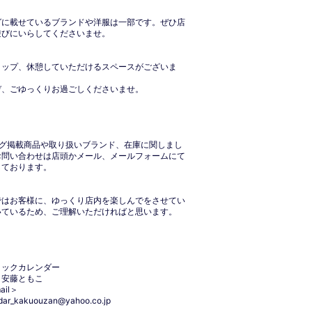
グに載せているブランドや洋服は一部です。ぜひ店
遊びにいらしてくださいませ。
ョップ、休憩していただけるスペースがございま
ぞ、ごゆっくりお過ごしくださいませ。
ログ掲載商品や取り扱いブランド、在庫に関しまし
お問い合わせは店頭かメール、メールフォームにて
しております。
ではお客様に、ゆっくり店内を楽しんでをさせてい
いているため、ご理解いただければと思います。
ィックカレンダー
：安藤ともこ
ail＞
dar_kakuouzan@yahoo.co.jp