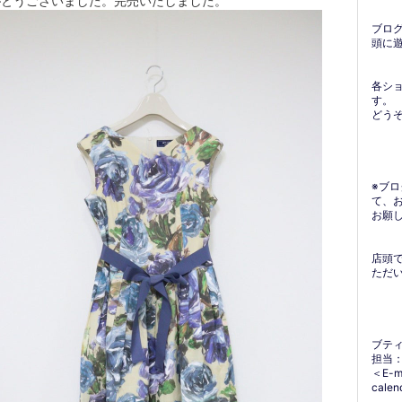
がとうございました。完売いたしました。
ブロ
頭に
各シ
す。
どう
※ブ
て、
お願
店頭
ただ
ブテ
担当
＜E-m
calen