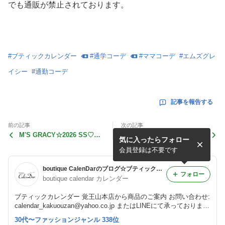
でも通販が禁止されております。
#
ブティックカレンダー
#
通学コーデ
#
ママコーデ
#
エムズグレ
イシー
#
通勤コーデ
記事を報告する
前の記事
次の記事
M'S GRACY☆2026 SS♡カ
【完売】M'S GRACY☆2026
気に入ったらフォロー
メリアコサージュ
SS♡フラワーモチーフ 半
袖カーディガン
会員登録は不要です
boutique CalenDarのブログ☆ブティックカレンダー
フォロー
boutique calendar カレンダー
ブティックカレンダー 覚王山本店から商品のご案内 お問い合わせ:
calendar_kakuouzan@yahoo.co.jp またはLINEにて承っておりま
す。 ※お電話ではお受けできておりません。 アメンバー様はブテ
30代〜ファッションジャンル 338位
ィックカレンダーの顧客様のみとさせていただいております。