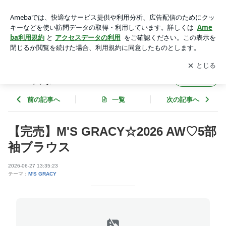
【完売】M'S GRACY☆2026 AW♡5部袖ブラウス | boutique C
alenDarのブログ☆ブティックカレンダー
アプリをダウンロードして
ブログの更新通知
を受け取りまし
開く
ょう。
boutique CalenDarのブログ☆ブティックカ
フォロー
レンダー
前の記事へ
一覧
次の記事へ
【完売】M'S GRACY☆2026 AW♡5部
袖ブラウス
2026-06-27 13:35:23
テーマ：
M'S GRACY