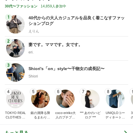
30代〜ファッション
14,859人参加中
1
40代からの大人カジュアルを品良く着こなすファッ
ションブログ
えりん
2
妻です。ママです。女です。
eri.
3
Shiori's「on」style〜干物女の成長記〜
Shiori
4
5
6
7
8
TOKYO REAL
銀の滴降る降
coco-eririko大
*** あやのハピ
UNIQLOコー
CLOTHES 大
るまわり
人のプチプラ
ログ ***
ディネート日
人世代のリア
に・・・
mixコーデ
記
ハ
ルクローズ
♪
もっと見る