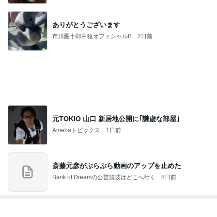
ありがとうございます
市川團十郎白猿オフィシャルB
2日前
元TOKIO 山口 新居地公開に｢謙虚な部屋｣
Amebaトピックス
1日前
斎藤元彦がぶらぶら動画のアップを止めた
Bank of Dreamの公営競技はどこへ行く
8日前