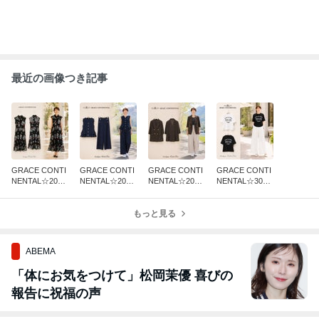
最近の画像つき記事
GRACE CONTI
GRACE CONTI
GRACE CONTI
GRACE CONTI
NENTAL☆2026
NENTAL☆2026
NENTAL☆2026
NENTAL☆30%
AW♡襟付きレ
AW♡ジレパン
AW♡5部袖ダブ
off SALE♡レタ
ースワンピース
ツセットアップ
ルジャケット
ード Tシャツ
もっと見る
ABEMA
「体にお気をつけて」松岡茉優 喜びの
報告に祝福の声