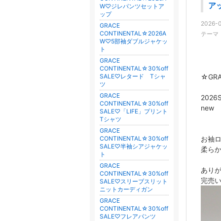
ア
W♡ジレパンツセットア
ップ
2026-0
GRACE
CONTINENTAL☆2026A
テーマ
W♡5部袖ダブルジャケッ
ト
GRACE
CONTINENTAL☆30%off
SALE♡レタード Tシャ
☆GRA
ツ
GRACE
2026
CONTINENTAL☆30%off
new
SALE♡「LIFE」プリント
Tシャツ
GRACE
CONTINENTAL☆30%off
お袖
SALE♡半袖シアジャケッ
柔ら
ト
GRACE
あり
CONTINENTAL☆30%off
完売
SALE♡スリーブスリット
ニットカーディガン
GRACE
CONTINENTAL☆30%off
SALE♡フレアパンツ