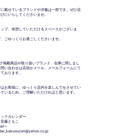
グに載せているブランドや洋服は一部です。ぜひ店
遊びにいらしてくださいませ。
ョップ、休憩していただけるスペースがございま
ぞ、ごゆっくりお過ごしくださいませ。
ログ掲載商品や取り扱いブランド、在庫に関しまし
お問い合わせは店頭かメール、メールフォームにて
しております。
ではお客様に、ゆっくり店内を楽しんでをさせてい
いているため、ご理解いただければと思います。
ィックカレンダー
：安藤ともこ
ail＞
dar_kakuouzan@yahoo.co.jp