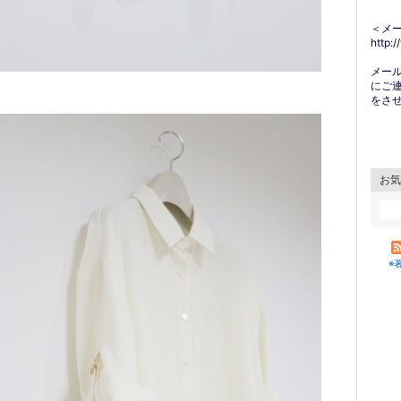
＜メ
http:
メー
にご
をさ
お気
※