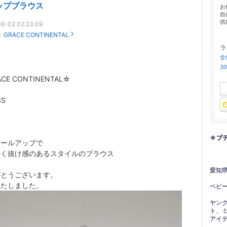
ップブラウス
お
自
供
6-02 02:23:09
：
GRACE CONTINENTAL
ラ
全
3
CE CONTINENTAL☆
SS
☆ブ
ロールアップで
かく抜け感のあるスタイルのブラウス
愛知
がとうございます。
いたしました。
ベビ
ヤン
ト、
アイ