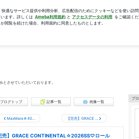
の息子の成長
芸能人ブログ
人気ブログ
新規登録
ロ
ウス | boutique CalenDarのブログ☆ブティックカレンダー
nDarのブログ☆ブティックカレンダー
案内
みとさせていただいております。
プロ
ブログトップ
記事一覧
画像一覧
MaxMara☆40…
【完売】GRACE …
売】GRACE CONTINENTAL☆2026SS♡ロール