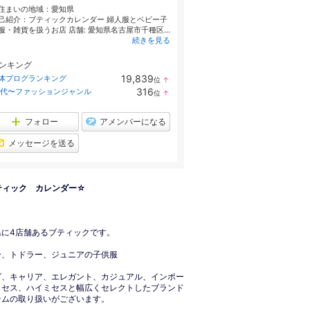
住まいの地域：
愛知県
己紹介：ブティックカレンダー 婦人服とベビー子
服・雑貨を扱うお店 店舗: 愛知県名古屋市千種区...
続きを見る
ンキング
19,839
体ブログランキング
位
↑
ラ
316
0代〜ファッションジャンル
位
↑
ン
ラ
キ
ン
ン
キ
フォロー
アメンバーになる
グ
ン
上
グ
メッセージを送る
昇
上
昇
ティック カレンダー☆
県に4店舗あるブティックです。
ー、トドラー、ジュニアの子供服
グ、キャリア、エレガント、カジュアル、インポー
ミセス、ハイミセスと幅広くセレクトしたブランド
テムの取り扱いがございます。