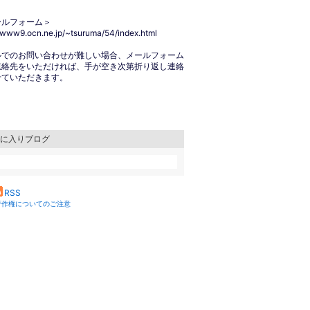
ールフォーム＞
//www9.ocn.ne.jp/~tsuruma/54/index.html
ルでのお問い合わせが難しい場合、メールフォーム
連絡先をいただければ、手が空き次第折り返し連絡
せていただきます。
に入りブログ
RSS
著作権についてのご注意