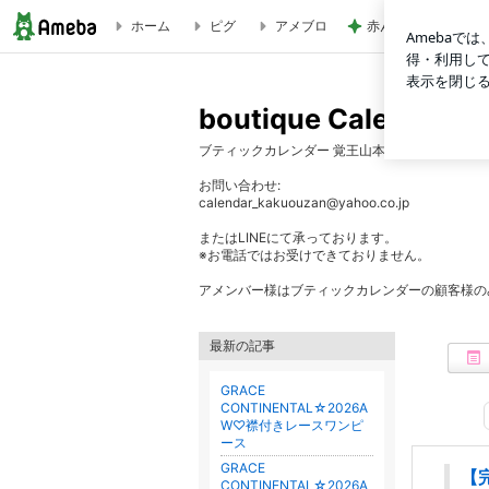
ホーム
ピグ
アメブロ
赤ん坊から知る友人
【完売】GRACE CONTINENTAL☆2026SS♡ロールアップブラ
boutique Cale
ブティックカレンダー 覚王山本店から商品のご
お問い合わせ:
calendar_kakuouzan@yahoo.co.jp
またはLINEにて承っております。
※お電話ではお受けできておりません。
アメンバー様はブティックカレンダーの顧客様の
最新の記事
GRACE
CONTINENTAL☆2026A
W♡襟付きレースワンピ
ース
GRACE
【完
CONTINENTAL☆2026A