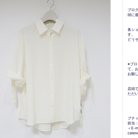
ブロ
頭に
各シ
す。
どう
※ブ
て、
お願
店頭
ただ
ブテ
担当
＜E-m
calen