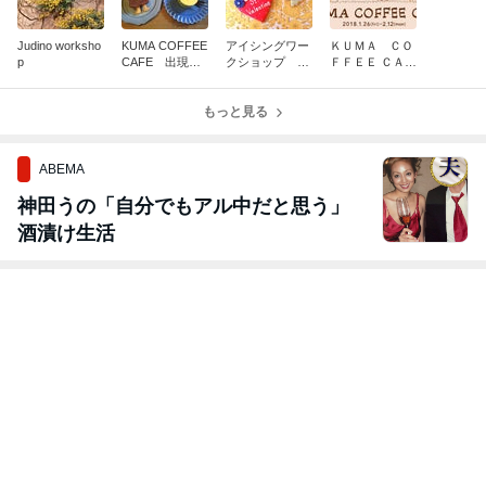
Judino worksho
KUMA COFFEE
アイシングワー
ＫＵＭＡ ＣＯ
p
CAFE 出現！
クショップ バ
ＦＦＥＥ ＣＡＦ
大変ご好評いた
レンタイン
Ｅ 出現！ Ａ
だいておりま
ＩＵＥＯ × c
す！
もっと見る
afe太陽ノ塔
ABEMA
神田うの「自分でもアル中だと思う」
酒漬け生活