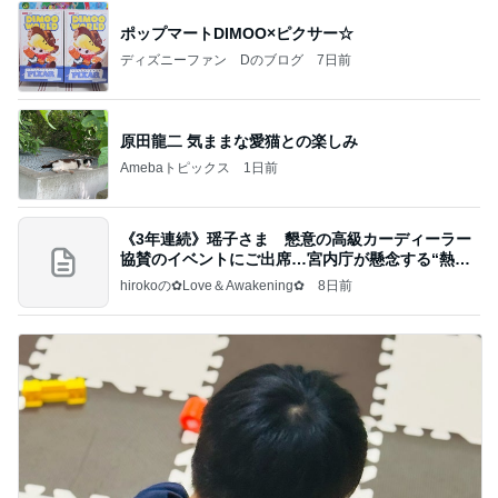
ポップマートDIMOO×ピクサー☆
ディズニーファン Dのブログ
7日前
原田龍二 気ままな愛猫との楽しみ
Amebaトピックス
1日前
《3年連続》瑶子さま 懇意の高級カーディーラー
協賛のイベントにご出席…宮内庁が懸念する“熱心
すぎ
hirokoの✿Love＆Awakening✿
8日前