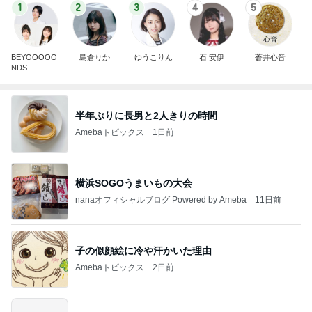
1
2
3
4
5
BEYOOOOO
島倉りか
ゆうこりん
石 安伊
蒼井心音
NDS
半年ぶりに長男と2人きりの時間
Amebaトピックス
1日前
横浜SOGOうまいもの大会
nanaオフィシャルブログ Powered by Ameba
11日前
子の似顔絵に冷や汗かいた理由
Amebaトピックス
2日前