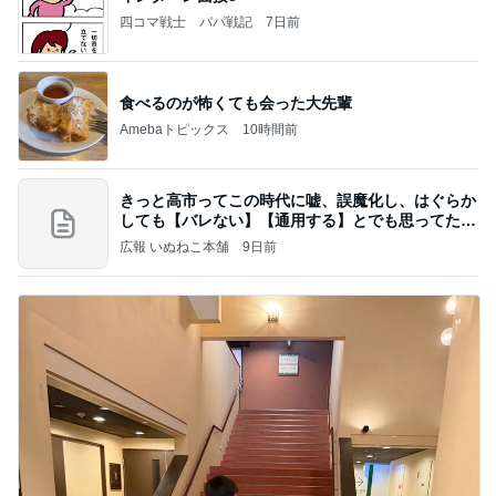
四コマ戦士 パパ戦記
7日前
食べるのが怖くても会った大先輩
Amebaトピックス
10時間前
きっと高市ってこの時代に嘘、誤魔化し、はぐらか
しても【バレない】【通用する】とでも思ってたん
だろ
広報 いぬねこ本舗
9日前