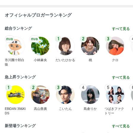
オフィシャルブロガーランキング
総合ランキング
すべて見る
1
2
3
市川團十郎白
小林麻央
だいたひかる
桃
クロ
猿
急上昇ランキング
すべて見る
1
2
3
4
5
EBiDAN 39&Ki
高山善廣
こいたん
島倉りか
つばきファク
DS
トリー
新登場ランキング
すべて見る