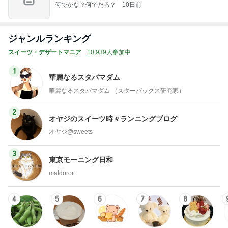
何でかな？何でだろ？
10日前
ジャンルランキング
スイーツ・デザートマニア
10,939人参加中
1
華麗なるスタバマダム
華麗なるスタバマダム （スターバックス研究家）
2
オヤジのスイーツ時々ランニングブログ
オヤジ@sweets
3
東京モーニング日和
maldoror
4
5
6
7
8