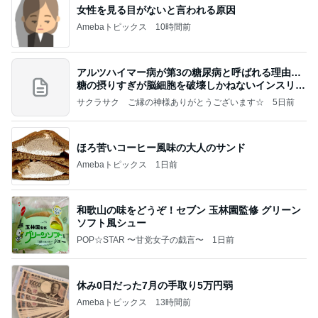
女性を見る目がないと言われる原因
Amebaトピックス
10時間前
アルツハイマー病が第3の糖尿病と呼ばれる理由…
糖の摂りすぎが脳細胞を破壊しかねないインスリン
の恐
サクラサク ご縁の神様ありがとうございます☆
5日前
ほろ苦いコーヒー風味の大人のサンド
Amebaトピックス
1日前
和歌山の味をどうぞ！セブン 玉林園監修 グリーン
ソフト風シュー
POP☆STAR 〜甘党女子の戯言〜
1日前
休み0日だった7月の手取り5万円弱
Amebaトピックス
13時間前