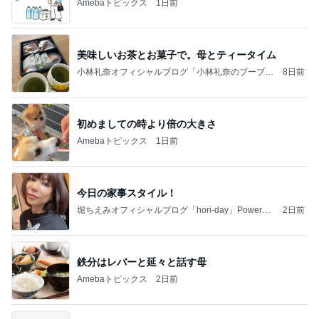
Amebaトピックス
1日前
美味しいお茶とお菓子で。母とティータイム
小林礼奈オフィシャルブログ「小林礼奈のブーブー
8日前
ブログ」Powered by Ameba
初めましての時より倍の大きさ
Amebaトピックス
1日前
今日の家事スタイル！
堀ちえみオフィシャルブログ「hori-day」Powered
2日前
by Ameba
鉄分はレバーと延々と話す母
Amebaトピックス
2日前