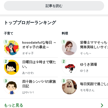
記事を読む
トップブロガーランキング
子育て
料理
1
1
kosodatefulな毎日 ～
栄養士ママそっち
オギャ子の暴走～
簡単美味しいサイ
献立
オギャ子
そっち～
2
2
日曜日は９時まで寝た
ゆうき酒場
い。
ゆうき
あべかわ
3
3
四十路シンパパの家族
毎日笑顔で過ごし
日記
モモ母さん
はやパパ
もっと見る