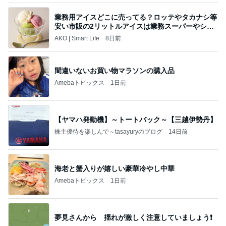
業務用アイスどこに売ってる？ロッテやタカナシ等
安い市販の2リットルアイスは業務スーパーやシャ
トレ
AKO | Smart Life
8日前
間違いないお買い物マラソンの購入品
Amebaトピックス
1日前
【ヤマハ発動機】～トートバック～【三越伊勢丹】
株主優待を楽しんで～tasayuryのブログ
14日前
海老と蟹入りが嬉しい豪華冷やし中華
Amebaトピックス
1日前
夢見さんから 揺れが激しく注意していましょう❗️