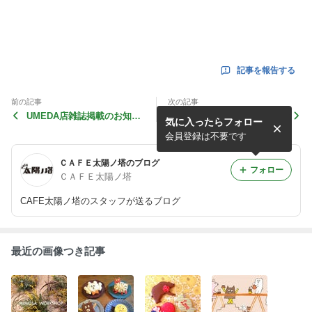
記事を報告する
前の記事
次の記事
UMEDA店雑誌掲載のお知ら
母の日にちょっとこじゃれた
気に入ったらフォロー
せ
お菓子と花のギフト葉いかが
ですか？？
会員登録は不要です
ＣＡＦＥ太陽ノ塔のブログ
フォロー
ＣＡＦＥ太陽ノ塔
CAFE太陽ノ塔のスタッフが送るブログ
最近の画像つき記事