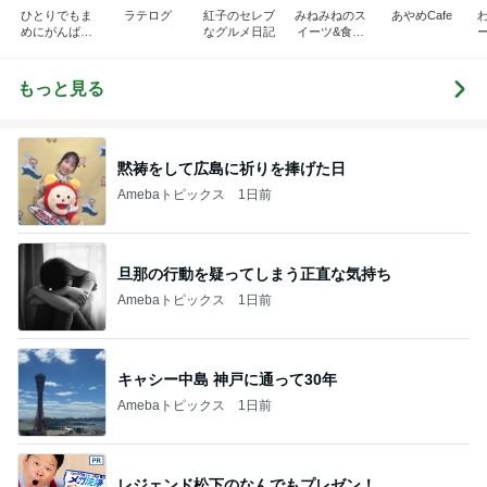
ひとりでもま
ラテログ
紅子のセレブ
みねみねのス
あやめCafe
めにがんばる
なグルメ日記
イーツ&食パ
ブログ
ンブログ❤️
もっと見る
黙祷をして広島に祈りを捧げた日
Amebaトピックス
1日前
旦那の行動を疑ってしまう正直な気持ち
Amebaトピックス
1日前
キャシー中島 神戸に通って30年
Amebaトピックス
1日前
レジェンド松下のなんでもプレゼン！