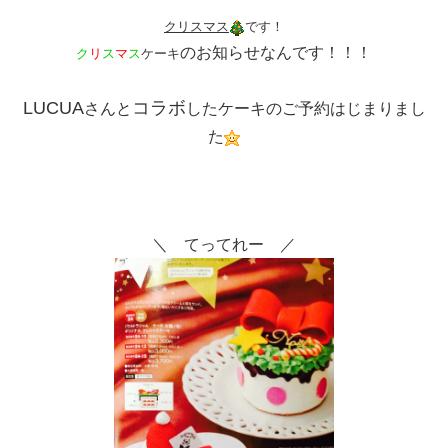
クリスマス
です！
のお知らせなんです！！！
ク
リ
ス
マ
ス
ケーキ
LUCUA
コラボ
さんと
したケーキのご予約はじまりまし
た
＼ てってれー ／