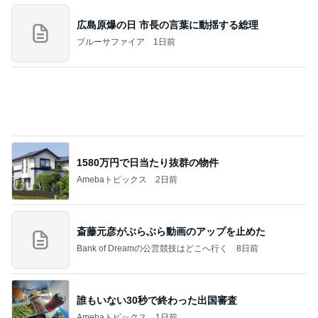
焼肉きんぐで暴食し増えた500g
Amebaトピックス
1日前
記事を読む
注目度抜群だった運営再開の発表
Amebaトピックス
1日前
お願い
モンスターアクアリウム＆レプタイルズ 買取販売
7日前
情報