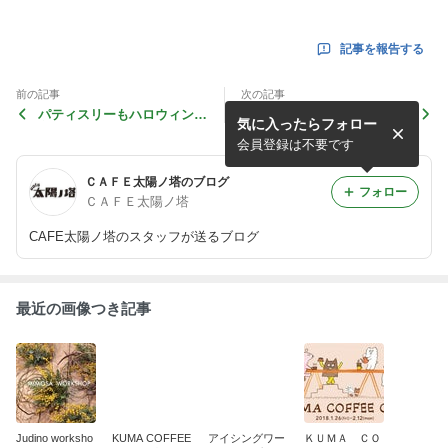
記事を報告する
前の記事
次の記事
パティスリーもハロウィン一
ハロウィンパーティ 25日
気に入ったらフォロー
色！
（土）のお知らせ
会員登録は不要です
ＣＡＦＥ太陽ノ塔のブログ
フォロー
ＣＡＦＥ太陽ノ塔
CAFE太陽ノ塔のスタッフが送るブログ
最近の画像つき記事
Judino worksho
KUMA COFFEE
アイシングワー
ＫＵＭＡ ＣＯ