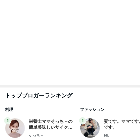
斎藤元彦がぶらぶら動画のアップを止めた
Bank of Dreamの公営競技はどこへ行く
8日前
誰もいない30秒で終わった出国審査
Amebaトピックス
1日前
ありがとうございます
市川團十郎白猿オフィシャルB
2日前
また壊れた乾燥機の点検診断料
Amebaトピックス
1日前
７人待ち
沢田聖子オフィシャルブログ「In My Heartな旅日
2日前
記」by Ameba