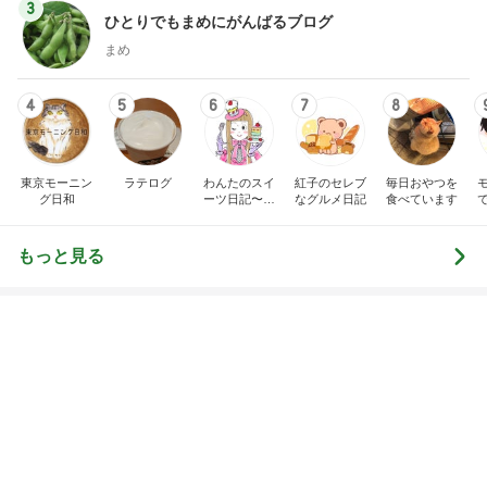
1
2
3
4
5
BEYOOOOO
島倉りか
ゆうこりん
石 安伊
蒼井心音
NDS
山田 幻想的な竹林で不思議体験
Amebaトピックス
10時間前
広島原爆の日 市長の言葉に動揺する総理
ブルーサファイア
1日前
1580万円で日当たり抜群の物件
Amebaトピックス
2日前