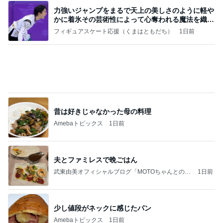
堀ちえみの夫 コスパ最強の店で昼食
Amebaトピックス
1日前
涅槃寂静をゴールに設定することがなぜ大事なの
か、シンボルを受容可能なメッセージとして投げる
ことが
気功師から見たバレエとヒーリングのコツ～「まと
3日前
いのば」ブログ