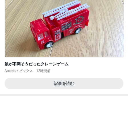
たかたんのコストコ通への道
7日前
高橋英樹 勲章菊といわれるガザニア
Amebaトピックス
2日前
2026/07/27(K) 4本
何でかな？何でだろ？
11日前