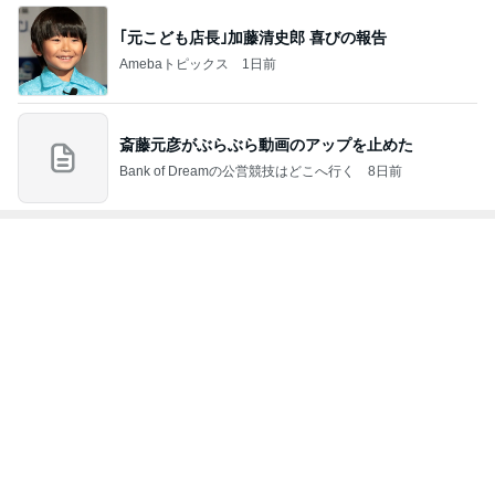
ンビニスイー
ツ〜
もっと見る
トップブロガーランキング
料理
ファッション
1
1
栄養士ママそっち～の
妻です。ママです
簡単美味しいサイクル
です。
献立
そっち～
eri.
2
2
40代からの大人
ゆうき酒場
アルを品良く着こ
ゆうき
ファッションブロ
えりん
3
3
銀の滴降る降るま
毎日笑顔で過ごしたい
に・・・
モモ母さん
illallan
もっと見る