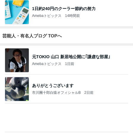
ジャンルランキング
スイーツ・デザートマニア
10,939人参加中
1
華麗なるスタバマダム
華麗なるスタバマダム （スターバックス研究家）
2
オヤジのスイーツ時々ランニングブログ
オヤジ@sweets
3
ひとりでもまめにがんばるブログ
まめ
4
5
6
7
8
東京モーニン
ラテログ
わんたのスイ
紅子のセレブ
毎日おやつを
グ日和
ーツ日記〜小
なグルメ日記
食べています
さな幸せ♡コ