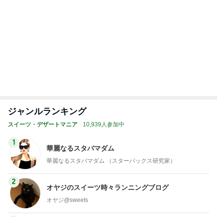
オフィシャルブロガーランキング
総合ランキング
すべて見る
1
2
3
市川團十郎白
小林麻央
だいたひかる
桃
クロ
猿
急上昇ランキング
すべて見る
1
2
3
4
5
デーモン閣下
片岡愛之助
林下清志(ビッ
沢田聖子
金沢克彦
グダディ)
新登場ランキング
すべて見る