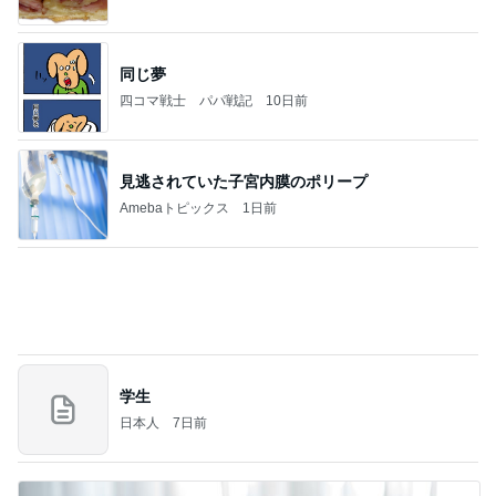
担任にいじめを報告したのが間違い
Amebaトピックス
10時間前
NISA①(;'∀')
パラスジュエリー（白美女神宝珠）の夢の記録
14日前
（続編）
ママ友が調べてくれた夏らしいこと
Amebaトピックス
1日前
ラーメン二郎 新潟店【新潟市中央区】ラーメン小
つけメン変更 ツルパツ麺が旨い新潟二郎のつけ麺