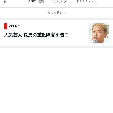
p
CAFE 出現！
クショップ バ
ＦＦＥＥ ＣＡＦ
大変ご好評いた
レンタイン
Ｅ 出現！ Ａ
だいておりま
ＩＵＥＯ × c
す！
もっと見る
afe太陽ノ塔
ABEMA
人気芸人 長男の重度障害を告白