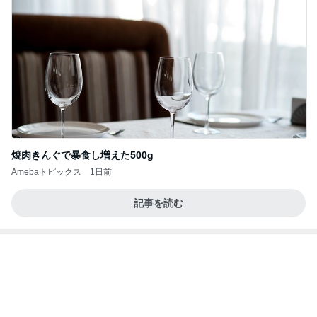
主に新潟グルメとラーメン食べ歩きのよしなしご
14日前
と
だいたの夫 ひとり遊びする息子
Amebaトピックス
1日前
良心的な事業所ほど経営は苦しく、障害ある子の居
場所「放課後デイサービス」で深刻化する理念と現
実の
立石美津子オフィシャルブログ「テキトー母さんの
1日前
すすめ」Powered by Ameba