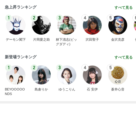
力強いジャンプをまるで天上の美しさのように軽や
かに着氷その芸術性によって心奪われる魔法を織り
なす
フィギュアスケート応援（くまはともだち）
1日前
昔は好きじゃなかった母の料理
Amebaトピックス
1日前
夫とファミレスで晩ごはん
武東由美オフィシャルブログ「MOTOちゃんとのは
1日前
っぴぃな毎日」Powered by Ameba
少し値段がネックに感じたパン
Amebaトピックス
1日前
同じ夢