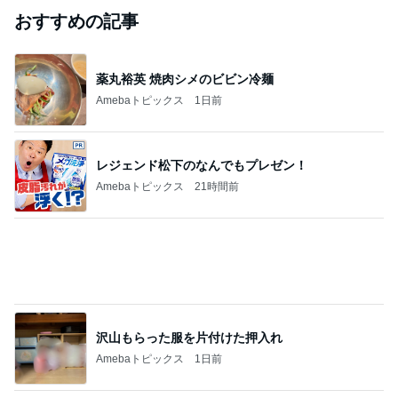
芸能人・有名人ブログ TOPへ
元TOKIO 山口 新居地公開に｢謙虚な部屋｣
Amebaトピックス
1日前
ありがとうございます
市川團十郎白猿オフィシャルB
2日前
｢元こども店長｣加藤清史郎 喜びの報告
Amebaトピックス
1日前
斎藤元彦がぶらぶら動画のアップを止めた
Bank of Dreamの公営競技はどこへ行く
8日前