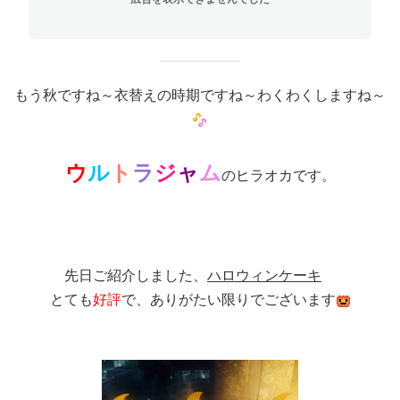
もう秋ですね～衣替えの時期ですね～わくわくしますね～
ウ
ル
ト
ラ
ジ
ャ
ム
のヒラオカです。
先日ご紹介しました、
ハロウィンケーキ
とても
好評
で、ありがたい限りでございます