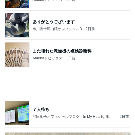
モモコ夫 初めての焼鳥コース
Amebaトピックス
1日前
義母は観念した？
トンデモ義母ンヌからのストレスがヤバい。
2日前
自分のお金を取り戻すための超手間
Amebaトピックス
2日前
(長期保存カレーライスセット)