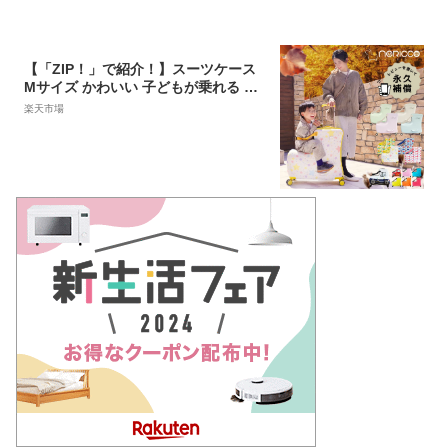
【「ZIP！」で紹介！】スーツケース
Mサイズ かわいい 子どもが乗れる キ
ッズキャリー 乗れるキャリー キャリ
楽天市場
ーバッグ 子供用 子供乗れる キャリー
ケース 子供 スーツケース 乗れる 子供
キャリー 軽量 大容量 防犯ロック スト
ッパー付 NORICCO ノリッコ