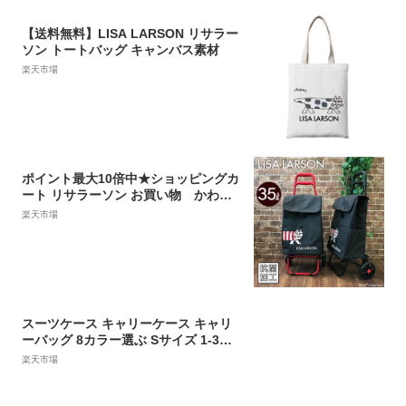
【送料無料】LISA LARSON リサラー
ソン トートバッグ キャンバス素材
楽天市場
ポイント最大10倍中★ショッピングカ
ート リサラーソン お買い物 かわい
い ショッピングキャリー レディース
楽天市場
シフレ TRC4042-LL 母の日 敬老の日
スーツケース キャリーケース キャリ
ーバッグ 8カラー選ぶ Sサイズ 1-3日
用 泊まる 軽量設計 大容量 トランク
楽天市場
修学旅行 海外旅行 GOTOトラベル 国
内旅行 送料無料 sc301