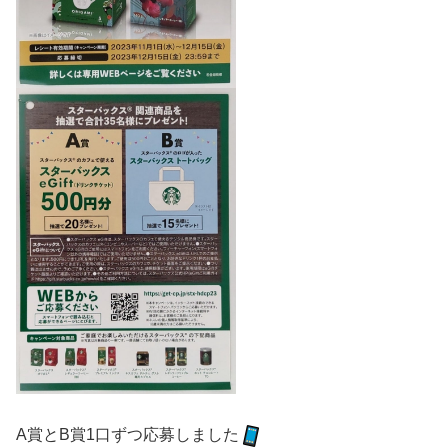
A賞とB賞1口ずつ応募しました