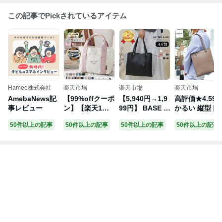
この記事でPickされているアイテム
Hamee株式会社
楽天市場
楽天市場
楽天市場
AmebaNews記
【99%offクーポ
【5,940円→1,9
高評価★4.59 
事レビュー
ン】【楽天1
99円】 BASE ベ
かるい 縦型ト
位】【映画・ド
ース 公式 トー
トバッグ 】AN
50件以上の記事
50件以上の記事
50件以上の記事
50件以上の記事
ラマ使用】トー
トバッグ トート
SHIN公式 トー
トバッグ レディ
A4 A4サイズ対
トバッグ レデ
ース キャンバス
応 レディース
ース バッグ a4
仕切り ミニトー
大きめ 高見え B
軽量 大きめ 仕
トバッグ b5 軽
AG 2way 通勤
事用バッグ 通
量 小さめ おし
通学 フォーマル
バッグ 大容量
ゃれ かわいい
入学式 卒業式
自立 軽いカバ
ランチバッグ マ
発表会 ビジネス
ブランド ビジ
マバッグ サブバ
バッグ あおりポ
ス ファスナー
ッグ 春夏 春 バ
ケット 三層式
かばん 入学式
ッグ 通勤 お仕
デイリー オフィ
入園式 卒園式