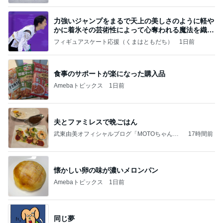
力強いジャンプをまるで天上の美しさのように軽や
かに着氷その芸術性によって心奪われる魔法を織り
なす
フィギュアスケート応援（くまはともだち）
1日前
食事のサポートが楽になった購入品
Amebaトピックス
1日前
夫とファミレスで晩ごはん
武東由美オフィシャルブログ「MOTOちゃんと
17時間前
のはっぴぃな毎日」Powered by Ameba
懐かしい卵の味が濃いメロンパン
Amebaトピックス
1日前
同じ夢