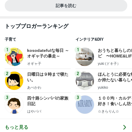
記事を読む
トップブロガーランキング
子育て
インテリア&DIY
1
1
kosodatefulな毎日 ～
おうちと暮らしの
オギャ子の暴走～
ピ 〜HOME&LI
オギャ子
yuki (ドキ子）
2
2
日曜日は９時まで寝た
ほんとうに必要な
い。
か持たない暮らし
ep Life Simple
あべかわ
yukiko
ンテリアのきろく
3
3
四十路シンパパの家族
１００均・カルデ
日記
好き！食いしん坊
らりん☆のブログ
はやパパ
☆きらりん☆
もっと見る