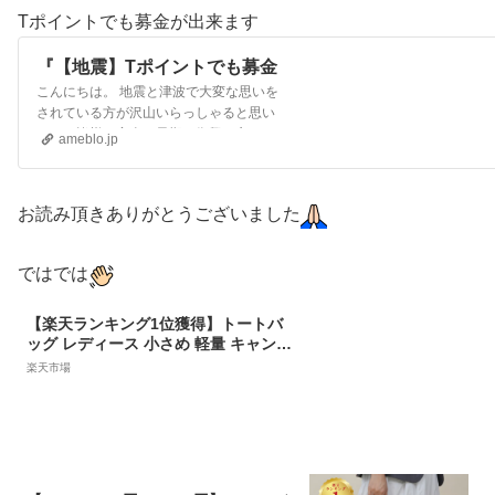
Tポイントでも募金が出来ます
『【地震】Tポイントでも募金
出来ます』
こんにちは。 地震と津波で大変な思いを
されている方が沢山いらっしゃると思い
ます。皆様の安全と早期の復興を心より
ameblo.jp
お祈り申し上げます。福岡では津波が1m
との事でし…
お読み頂きありがとうございました
ではでは
【楽天ランキング1位獲得】トートバ
ッグ レディース 小さめ 軽量 キャンバ
ス ミニトート 仕切りあり トート バッ
楽天市場
グ b5 おしゃれ かわいい ランチバッ
グ ママバッグ ファー 秋冬 バッグ 通
勤 お仕事 LIZDAYS リズデイズ LEE
掲載