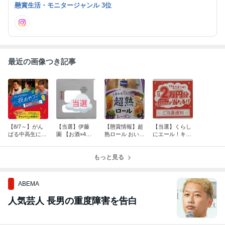
族です。 リブログOKです。 宜しくお願い致します(・ω・)ノ
懸賞生活・モニタージャンル 3位
最近の画像つき記事
【8/7～】がん
【当選】伊藤
【懸賞情報】超
【当選】くらし
ばる中高生に夜
園 【お酒×4当
熟ロール おいし
にエール！キャ
おやつでエール
たる！】
さのひみつ発見
ンペーン【お酒
を！キャンペー
キャンペーン
当たる×4】
ン【お酒×4当た
もっと見る
【お酒×4当た
る！】
る！】
ABEMA
人気芸人 長男の重度障害を告白