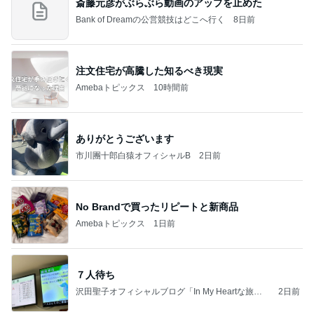
斎藤元彦がぶらぶら動画のアップを止めた
Bank of Dreamの公営競技はどこへ行く
8日前
注文住宅が高騰した知るべき現実
Amebaトピックス
10時間前
ありがとうございます
市川團十郎白猿オフィシャルB
2日前
No Brandで買ったリピートと新商品
Amebaトピックス
1日前
７人待ち
沢田聖子オフィシャルブログ「In My Heartな旅日
2日前
記」by Ameba