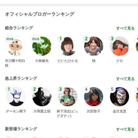
オフィシャルブロガーランキング
総合ランキング
すべて見る
1
2
3
市川團十郎白
小林麻央
だいたひかる
桃
クロ
猿
急上昇ランキング
すべて見る
1
2
3
4
5
デーモン閣下
片岡愛之助
林下清志(ビッ
沢田聖子
金沢克彦
グダディ)
新登場ランキング
すべて見る