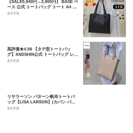
【SALE5,940円→2,900円】 BASE ベ
ース 公式 トートバッグ トート A4 A4
サイズ対応 レディース 大きめ 高見え
楽天市場
BAG 2way 通勤 通学 フォーマル 入学
式 卒業式 発表会 ビジネスバッグ あお
りポケット 三層式 デイリー オフィス
仕事 OL
高評価★4.58 【タテ型トートバッ
グ】ANDSHIN公式 トートバッグ レデ
ィース a4 軽量 大きめ 仕事用バッグ
楽天市場
通勤バッグ 大容量 自立 軽いカバン ブ
ランド ビジネス ファスナー かばん 入
学式 入園式 卒園式 卒業式 セレモニー
バッグ
リサラーソン パターン帆布トートバ
ッグ【LISA LARSON】(カバン バッ
グ 肩掛け 縦長 アニマル)グッズ 北欧
楽天市場
雑貨 贈り物 ギフト おしゃれ 大人かわ
いい 誕生日プレゼント 出産祝 引っ越
し祝 結婚祝 退職祝