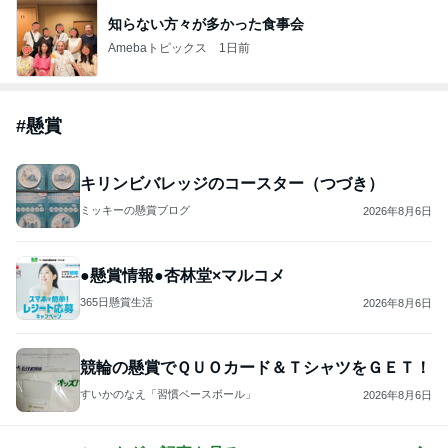
知らない方々が多かった食事会
Amebaトピックス
1日前
#
懸賞
キリンビバレッジのコースター（つづき）
ミッキーの懸賞ブログ
2026年8月6日
●懸賞情報●杏林堂×マルコメ
365日懸賞生活
2026年8月6日
競輪の懸賞でＱＵＯカード＆ＴシャツをＧＥＴ！
すいかのなえ「習慣ベースボール」
2026年8月6日