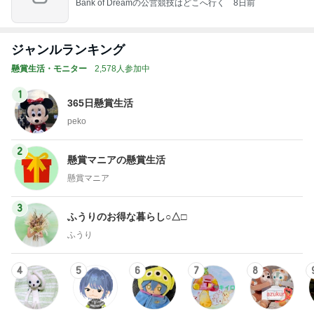
Bank of Dreamの公営競技はどこへ行く
8日前
ジャンルランキング
懸賞生活・モニター
2,578人参加中
1
365日懸賞生活
peko
2
懸賞マニアの懸賞生活
懸賞マニア
3
ふうりのお得な暮らし○△□
ふうり
4
5
6
7
8