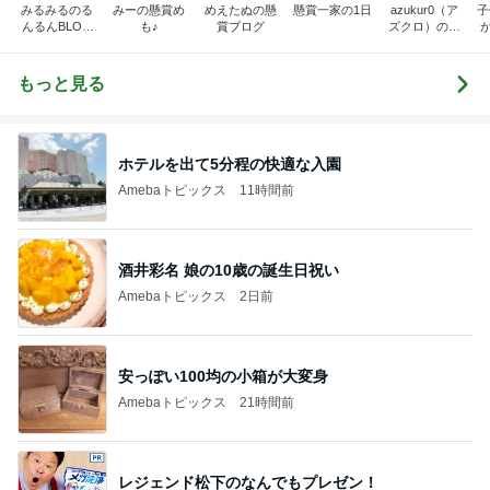
みるみるのる
みーの懸賞め
めえたぬの懸
懸賞一家の1日
azukur0（ア
子
んるんBLOG
も♪
賞ブログ
ズクロ）の懸
★
賞ブログ
(⁠｡⁠･⁠ω⁠･⁠｡⁠)⁠ﾉ⁠♡
もっと見る
ホテルを出て5分程の快適な入園
Amebaトピックス
11時間前
酒井彩名 娘の10歳の誕生日祝い
Amebaトピックス
2日前
安っぽい100均の小箱が大変身
Amebaトピックス
21時間前
レジェンド松下のなんでもプレゼン！