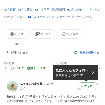
#
懸賞
#
当選品
#
福岡県
#
懸賞情報
#
女の子ママ
#
キャン
ペーン
#
ネスレ
#
スターバックス
#
コーヒー
#
トートバッグ
いいね
コメント
リブログ
142
記事を報告する
記事をシェア
前の記事
次の記事
【ディズニー懸賞】ディズニ
【懸賞情報】HandySweets
気に入ったらフォロー
ーおでかけグッズが当たる！
プレゼントキャンペーン
プレゼントキャンペーン
会員登録は不要です
ふうりのお得な暮らし○△□
フォロー
ふうり
初めまして(^_^) 懸賞とお得が大好きです！ 皆さんのブログを見て
いつも参考にさせて頂いています。 夫と9歳＆6歳の女の子の4人家