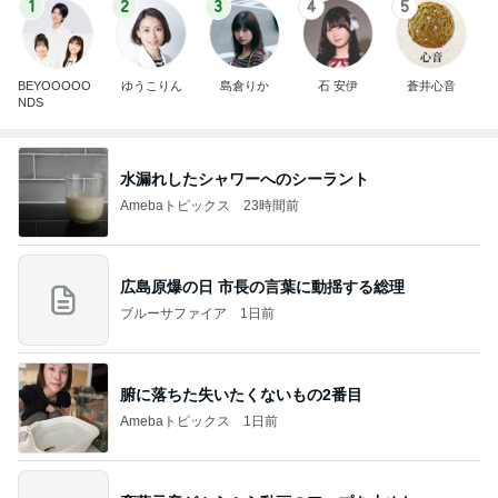
1
2
3
4
5
BEYOOOOO
ゆうこりん
島倉りか
石 安伊
蒼井心音
NDS
水漏れしたシャワーへのシーラント
Amebaトピックス
23時間前
広島原爆の日 市長の言葉に動揺する総理
ブルーサファイア
1日前
腑に落ちた失いたくないもの2番目
Amebaトピックス
1日前