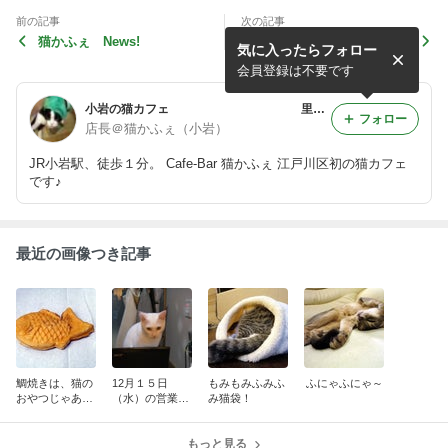
前の記事
次の記事
猫かふぇ News!
2杯目、半額イベント第１
気に入ったらフォロー
弾！
会員登録は不要です
小岩の猫カフェ 里親募集中！
フォロー
店長＠猫かふぇ（小岩）
JR小岩駅、徒歩１分。 Cafe-Bar 猫かふぇ 江戸川区初の猫カフェ
です♪
最近の画像つき記事
鯛焼きは、猫の
12月１５日
もみもみふみふ
ふにゃふにゃ～
おやつじゃあり
（水）の営業時
み猫袋！
ません！
間。
もっと見る