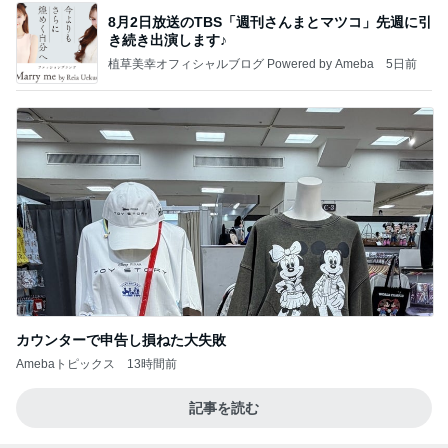
【ANAプレミアムクラス初体験】雷で50分遅延…
沖縄往復で分かった「余裕を買う」価値
華麗なるスタバマダム
3日前
娘が喜んだ客室露天風呂付きの宿
Amebaトピックス
17時間前
話題のスイカ丸ごとアイス♡
さとみるくのロサンゼルス⇔ハワイ夢日記
7日前
義母の調子が芳しくなく飛んだ海外
Amebaトピックス
1日前