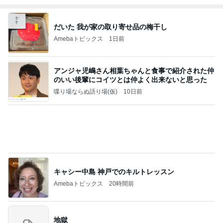
Amebaトピックス
1日前
8月2日放送のTBS「週刊さんまとマツコ」先週に引
き続き出演します♪
植草美幸オフィシャルブログ Powered by Ameba
5日前
カウンターで申告し損ねた大失敗
Amebaトピックス
13時間前