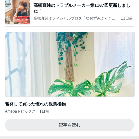
8月6日「めざましテレビ」林佑香さん着用のウィル
セレクションの小花刺繍タックスリーブカーディガ
ン
れなのブログ
22時間前
モダンに改装されたレトロな建物
Amebaトピックス
14時間前
相続税を、払えないで、売りに出されて不動産は、
外国のお金持ちに買われているそうです。やばいで
すよ
ht9299yzf祈りのブログ
5日前
呼吸法とバスタオルで眠れた夜
Amebaトピックス
1日前