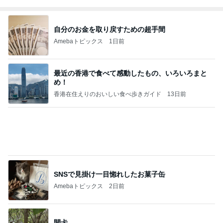
自分のお金を取り戻すための超手間
Amebaトピックス
1日前
最近の香港で食べて感動したもの、いろいろまと
め！
香港在住えりのおいしい食べ歩きガイド
13日前
SNSで見掛け一目惚れしたお菓子缶
Amebaトピックス
2日前
開卡
くいしんぼうCAMのもっとおいしい台湾!!!!
3日前
可愛くて癒されるお膝で寝る犬