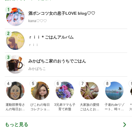
1
酒ポンコツ女の息子LOVE blog♡♡
kana♡♡♡
2
ｒｉｉ＊ごはんアルバム
ｒｉｉ
3
みかぱちこ家のおうちでごはん
みかぱちこ
4
5
6
7
8
運動部寮母さ
ぴこれの毎日
3兄弟ママも子
大家族の愛情
子連れdeリゾ
んの毎日お弁
コレクション
育て終盤
ごはんとお弁
ート、時々キ
ス
当☆毎日ごは
♬.*ﾟ
当❤︎
ャラ弁
ん☆
もっと見る