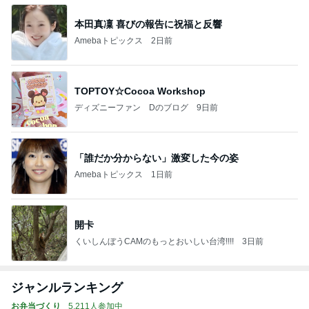
本田真凜 喜びの報告に祝福と反響
Amebaトピックス
2日前
TOPTOY☆Cocoa Workshop
ディズニーファン Dのブログ
9日前
「誰だか分からない」激変した今の姿
Amebaトピックス
1日前
開卡
くいしんぼうCAMのもっとおいしい台湾!!!!
3日前
ジャンルランキング
お弁当づくり
5,211人参加中