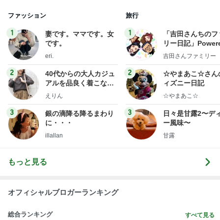
ファッション
旅行
1
1
妻です。ママです。女
「吉田さんちのフ
です。
リー日記」Powere
y Ameba 吉田さ
eri.
吉田さんファミリー
ミリーオフィシャ
ログ
2
2
40代からの大人カジュ
☆やまあこ☆さん
アルを品良く着こなす
ィズニー日記
ファッションブログ
えりん
☆やまあこ☆
3
3
銀の滴降る降るまわり
日々是甘露2〜デ
に・・・
ー風味〜
illallan
甘露
もっと見る
オフィシャルブロガーランキング
総合ランキング
すべて見る