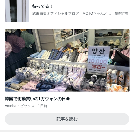
価値観の違いによる「失敗」に対して感情的に反省
しない 私だけの宗教仮称略称偶然と暗合教教義候
補
ムカシオナガザルのwesternblack brain stool2024
4日前
年（令和6）11月25日以来減酒断煙再開ムカシオナ
ガザル
藤あや子 差し入れ用の熱々コーン
Amebaトピックス
1日前
【お知らせ】9/21〜9/23北海道3days
パク・ジュニョン オフィシャルブログ 「日本の
2日前
心」 powered by Ameba
940mlもあるコーヒーショップのL
Amebaトピックス
1日前