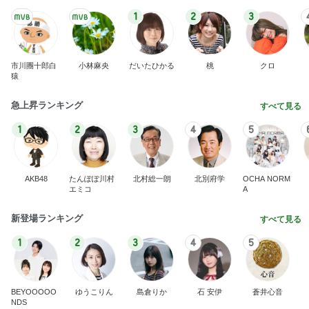
1
2
3
市川團十郎白
小林麻央
だいたひかる
桃
クロ
猿
急上昇ランキング
すべて見る
1
2
3
4
5
AKB48
たんぽぽ川村
北村総一朗
北別府学
OCHA NORM
エミコ
A
新登場ランキング
すべて見る
1
2
3
4
5
BEYOOOOO
ゆうこりん
島倉りか
石 安伊
蒼井心音
NDS