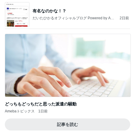
どっちもどっちだと思った派遣の騒動
Amebaトピックス
1日前
記事を読む
だいた 我が家の取り寄せ品の梅干し
Amebaトピックス
1日前
アンジャ児嶋さん相葉ちゃんと食事で紹介された仲
のいい後輩にコイツとは仲よく出来ないと思った
喋り場ならぬ語り場(仮)
10日前