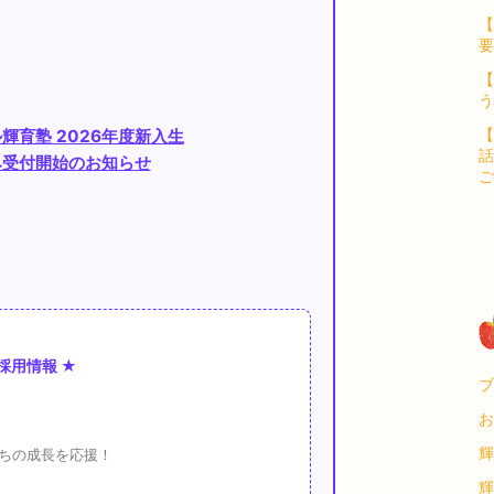
【
要
う
【
輝育塾 2026年度新入生
話
み受付開始のお知らせ
ご
 採用情報 ★
ブ
お
輝
ちの成長を応援！
輝