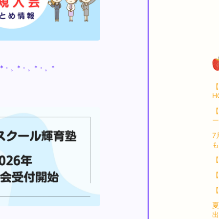
*・。*・。*・。*
【
H
【
ー
7
も
【
【
【
夏
出