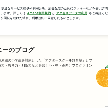
ル料でやけ食い
芸能人ブログ
人気ブログ
新規登録
ロ
ニーのブログ
市周辺の小学生を対象とした「アフタースクール輝育塾」とプ
解力・思考力・判断力などを磨く小・中・高向けプログラミン