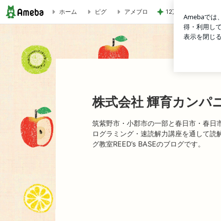
12万円のキャンセ
ホーム
ピグ
アメブロ
株式会社 輝育カンパニーのブログ
株式会社 輝育カンパ
筑紫野市・小郡市の一部と春日市・春日
ログラミング・速読解力講座を通して読
グ教室REED’s BASEのブログです。