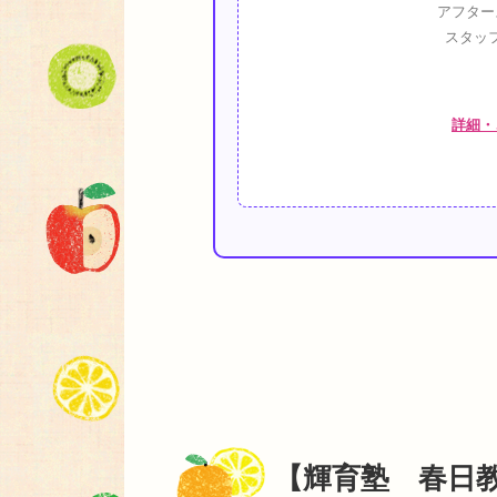
アフター
スタッ
詳細・
【輝育塾 春日