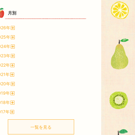
月別
026
年
開
025
年
く
開
024
年
く
開
023
年
く
開
022
年
く
開
021
年
く
開
020
年
く
開
019
年
く
開
018
年
く
開
017
年
く
開
く
一覧を見る