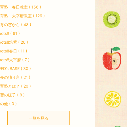
育塾 春日教室 ( 156 )
育塾 太宰府教室 ( 126 )
育の窓から ( 48 )
ots!! ( 61 )
pots!!筑紫 ( 20 )
ots!!春日 ( 11 )
pots!!太宰府 ( 7 )
ED’s BASE ( 30 )
長の独り言 ( 21 )
育塾とは？ ( 20 )
習の様子 ( 8 )
の他 ( 0 )
一覧を見る