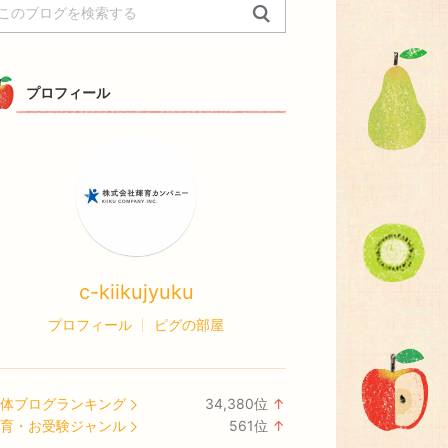
プロフィール
c-kiikujyuku
プロフィール
ピグの部屋
体ブログランキング
34,380
位
↑
ラ
育・お受験ジャンル
561
位
↑
ン
ラ