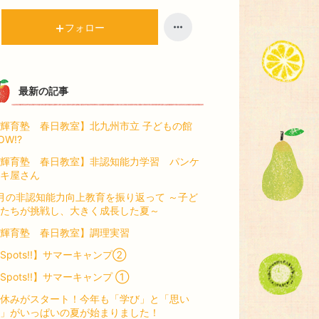
キ
ン
ン
キ
フォロー
グ
ン
上
グ
昇
上
昇
最新の記事
輝育塾 春日教室】北九州市立 子どもの館
OW!?
輝育塾 春日教室】非認知能力学習 パンケ
キ屋さん
月の非認知能力向上教育を振り返って ～子ど
たちが挑戦し、大きく成長した夏～
輝育塾 春日教室】調理実習
Spots!!】サマーキャンプ②
Spots!!】サマーキャンプ ①
休みがスタート！今年も「学び」と「思い
」がいっぱいの夏が始まりました！