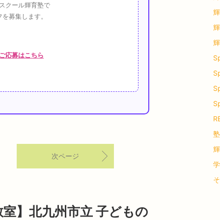
スクール輝育塾で
輝
フを募集します。
輝
輝
ご応募はこちら
Sp
S
Sp
S
RE
塾
輝
次ページ
学
そ
教室】北九州市立 子どもの