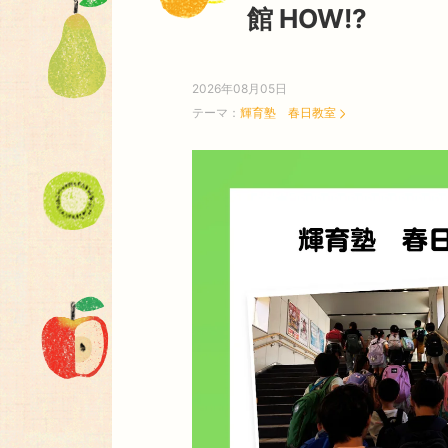
館 HOW!?
2026年08月05日
テーマ：
輝育塾 春日教室