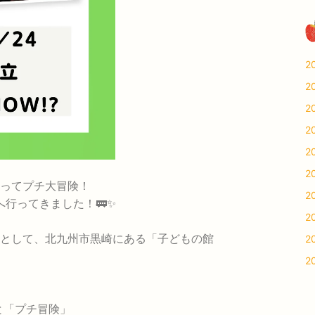
2
2
2
2
2
2
ってプチ大冒険！
2
へ行ってきました！🚃✨
2
として、北九州市黒崎にある「子どもの館
2
！
2
と「プチ冒険」