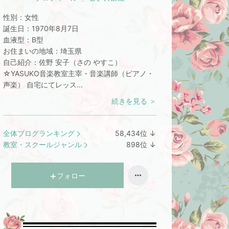
性別：
女性
誕生日：
1970年8月7日
血液型：
B型
お住まいの地域：
埼玉県
自己紹介：
佐野 安子（さの やすこ）
☆YASUKO音楽教室主宰・音楽講師（ピアノ・
声楽） 自宅にてレッス...
続きを見る ＞
全体ブログランキング
58,434
位
↓
ラ
教室・スクールジャンル
898
位
↓
ン
ラ
キ
ン
ン
キ
フォロー
グ
ン
下
グ
降
下
降