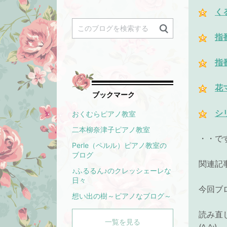
く
指
指
花
ブックマーク
シ
おくむらピアノ教室
二本柳奈津子ピアノ教室
・・で
Perle（ペルル）ピアノ教室の
ブログ
関連記事
♪ふるるん♪のクレッシェーレな
日々
今回ブ
想い出の樹～ピアノなブログ～
読み直
一覧を見る