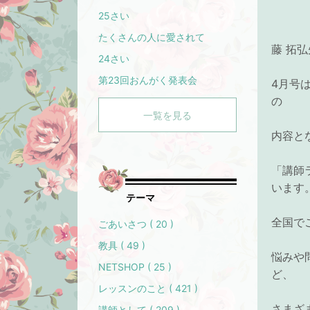
25さい
たくさんの人に愛されて
藤 拓
24さい
第23回おんがく発表会
4月号
の
一覧を見る
内容と
「講師
います
テーマ
全国で
ごあいさつ ( 20 )
教具 ( 49 )
悩みや
NETSHOP ( 25 )
ど、
レッスンのこと ( 421 )
さまざ
講師として ( 209 )