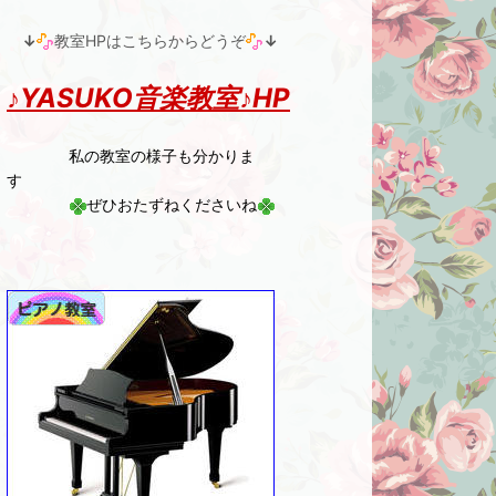
↓
教室HPはこちらからどうぞ
↓
♪YASUKO音楽教室♪HP
私の教室の様子も分かりま
す
ぜひおたずねくださいね