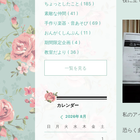
役に立
ちょっとしたこと ( 185 )
素敵な仲間 ( 41 )
手作り楽器・音あそび ( 69 )
おんがくしんぶん ( 11 )
期間限定企画 ( 4 )
教室だより ( 36 )
一覧を見る
カレンダー
私のア
2026年 8月
日
月
火
水
木
金
土
恐らく
1