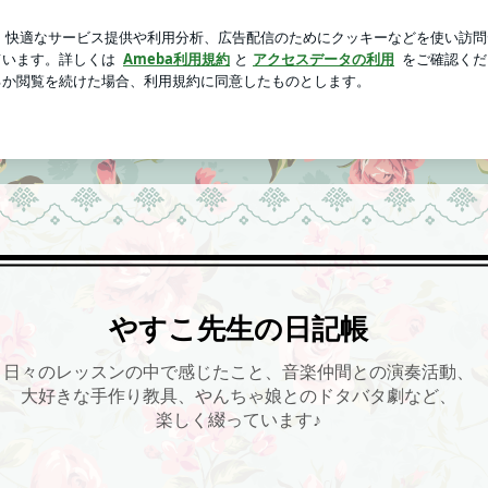
なかった胸水
芸能人ブログ
人気ブログ
新規登録
ロ
記帳
やすこ先生の日記帳
日々のレッスンの中で感じたこと、音楽仲間との演奏活動、
大好きな手作り教具、やんちゃ娘とのドタバタ劇など、
楽しく綴っています♪