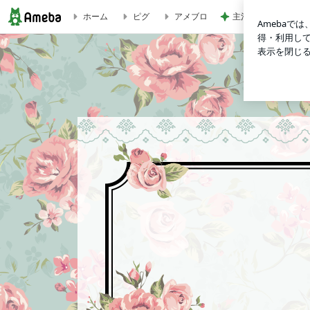
主治医から聞いてい
ホーム
ピグ
アメブロ
ピアノ講師ラボ・4月号に掲載されました。 | やすこ先生の日