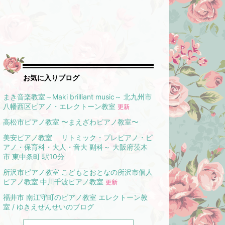
お気に入りブログ
まき音楽教室～Maki brilliant music～ 北九州市
八幡西区ピアノ・エレクトーン教室
更新
高松市ピアノ教室 〜まえざわピアノ教室〜
美安ピアノ教室 リトミック・プレピアノ・ピ
アノ・保育科・大人・音大 副科～ 大阪府茨木
市 東中条町 駅10分
所沢市ピアノ教室 こどもとおとなの所沢市個人
ピアノ教室 中川千波ピアノ教室
更新
福井市 南江守町のピアノ教室 エレクトーン教
室 / ゆきえせんせいのブログ