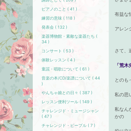
ピアノのこと ( 41 )
有益な
練習の意味 ( 118 )
発表会 ( 132 )
アレン
楽器博物館・素敵な楽器たち (
34 )
さて、
コンサート ( 53 )
体験レッスン ( 4 )
「荒木
童謡・唱歌について ( 61 )
音楽の本/CD/楽譜について ( 44
とのも
)
やんちゃ娘との日々 ( 387 )
私の思
レッスン便利ツール ( 149 )
私なん
チャレンジド・ミュージシャン
かの
( 47 )
チャレンジド・ピープル ( 7 )