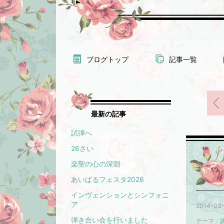
ブログトップ
記事一覧
最新の記事
試弾へ
26さい
楽聖の心の深淵
あいぱるフェスタ2026
インヴェンションとシンフォニ
ア
2014-03-
弾き合い会を行いました
テーマ：