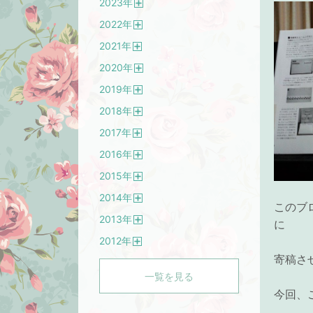
2023
年
く
開
2022
年
く
開
2021
年
く
開
2020
年
く
開
2019
年
く
開
2018
年
く
開
2017
年
く
開
2016
年
く
開
2015
年
く
開
2014
年
く
このブ
開
2013
年
く
に
開
2012
年
く
開
寄稿さ
く
一覧を見る
今回、