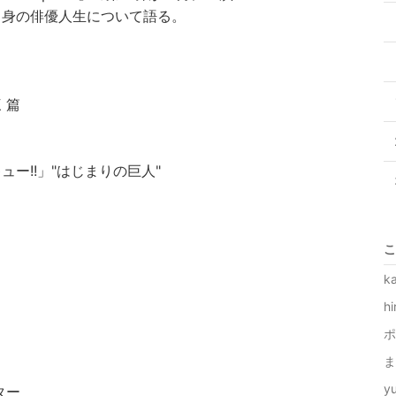
自身の俳優人生について語る。
 篇
ー!!」"はじまりの巨人"
こ
k
h
ポ
ま
y
ター