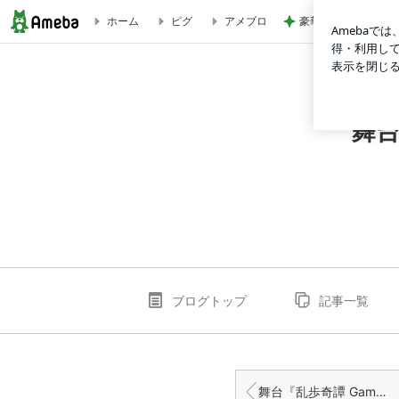
豪華すぎて夫に引か
ホーム
ピグ
アメブロ
アケチ役： 北園涼さん、裏表紙＆巻末特集『ステージグランプリ vol
舞台
ブログトップ
記事一覧
舞台『乱歩奇譚 Game of Laplace ～パノラマ島の怪人～』キービジュアル第２弾解禁