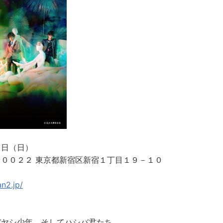
２日（日）
００２２ 東京都新宿区新宿１丁目１９－１０
an2.jp/
バヤシ少年、そしてハシバ君たち。