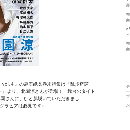
裏
舞
面
※
～
舞
面
vol.４』の裏表紙＆巻末特集は『乱歩奇譚
テ
島の怪人～』より、北園涼さんが登場！ 舞台のタイト
ブ
北園さんに、ひと肌脱いでいただきまし
グラビアは必見です♪
お