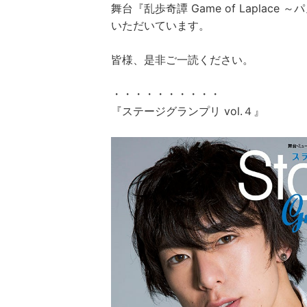
舞台『乱歩奇譚 Game of Lapla
いただいています。
皆様、是非ご一読ください。
・・・・・・・・・・
『ステージグランプリ vol.４』