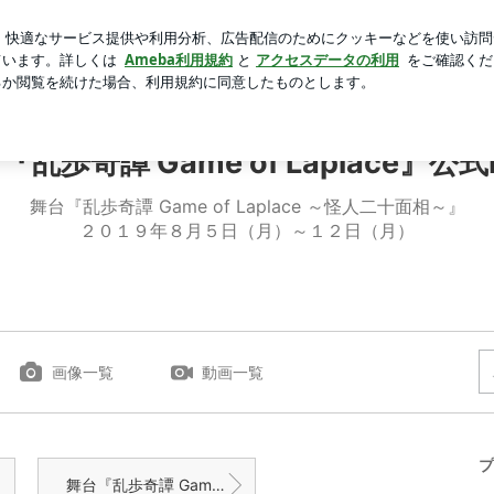
れた朝ごはん
芸能人ブログ
人気ブログ
新規登録
ロ
.４』発売のお知らせ | 舞台『乱歩奇譚 Game of Laplac
『乱歩奇譚 Game of Laplace』公式B
舞台『乱歩奇譚 Game of Laplace ～怪人二十面相～』
２０１９年８月５日（月）～１２日（月）
画像一覧
動画一覧
プ
舞台『乱歩奇譚 Game of Laplace ～パノラマ島の怪人～』公演に関するQ＆Ａ