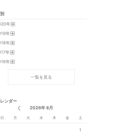
別
020
年
開
019
年
く
開
018
年
く
開
017
年
く
開
016
年
く
開
く
一覧を見る
レンダー
2026年 8月
日
月
火
水
木
金
土
1