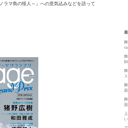
ce ～パノラマ島の怪人～』への意気込みなどを語って
最
舞
r
舞
B
舞
ス
舞
面
舞
面
上
い
ア