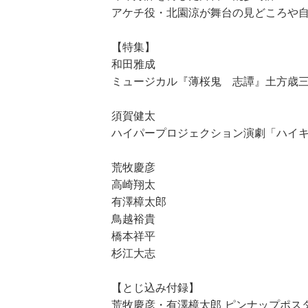
アケチ役・北園涼が舞台の見どころや
【特集】
和田雅成
ミュージカル『薄桜鬼 志譚』土方歳三
須賀健太
ハイパープロジェクション演劇「ハイキュ
荒牧慶彦
高崎翔太
有澤樟太郎
鳥越裕貴
橋本祥平
杉江大志
【とじ込み付録】
荒牧慶彦・有澤樟太郎 ピンナップポス