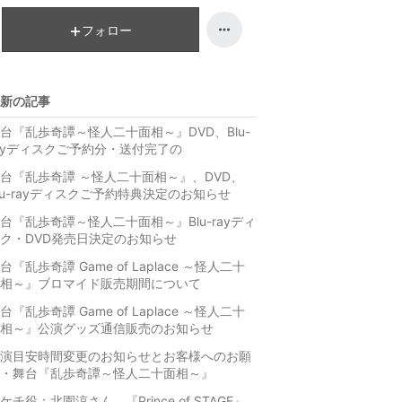
キ
ン
フォロー
グ
上
昇
新の記事
台『乱歩奇譚～怪人二十面相～』DVD、Blu-
ayディスクご予約分・送付完了の
台『乱歩奇譚 ～怪人二十面相～』、DVD、
lu-rayディスクご予約特典決定のお知らせ
台『乱歩奇譚～怪人二十面相～』Blu-rayディ
ク・DVD発売日決定のお知らせ
台『乱歩奇譚 Game of Laplace ～怪人二十
相～』ブロマイド販売期間について
台『乱歩奇譚 Game of Laplace ～怪人二十
相～』公演グッズ通信販売のお知らせ
演目安時間変更のお知らせとお客様へのお願
・舞台『乱歩奇譚～怪人二十面相～』
ケチ役：北園涼さん、『Prince of STAGE』