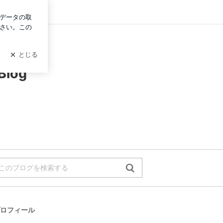
グイン
e』公式Blog
log
ロフィール