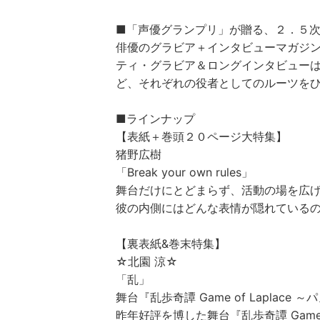
■「声優グランプリ」が贈る、２．５
俳優のグラビア＋インタビューマガジ
ティ・グラビア＆ロングインタビューは
ど、それぞれの役者としてのルーツを
■ラインナップ
【表紙＋巻頭２０ページ大特集】
猪野広樹
「Break your own rules」
舞台だけにとどまらず、活動の場を広
彼の内側にはどんな表情が隠れている
【裏表紙&巻末特集】
☆北園 涼☆
「乱」
舞台『乱歩奇譚 Game of Laplace
昨年好評を博した舞台『乱歩奇譚 Game 