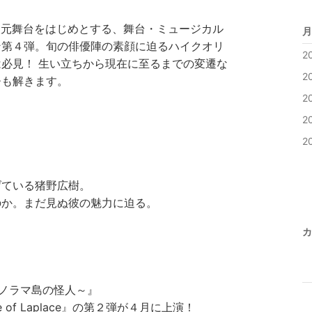
次元舞台をはじめとする、舞台・ミュージカル
月
ン第４弾。旬の俳優陣の素顔に迫るハイクオリ
2
必見！ 生い立ちから現在に至るまでの変遷な
2
ひも解きます。
2
2
2
げている猪野広樹。
のか。まだ見ぬ彼の魅力に迫る。
カ
 ～パノラマ島の怪人～』
of Laplace』の第２弾が４月に上演！