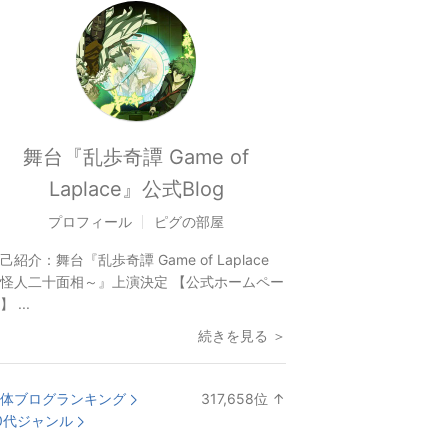
舞台『乱歩奇譚 Game of
Laplace』公式Blog
プロフィール
ピグの部屋
己紹介：
舞台『乱歩奇譚 Game of Laplace
怪人二十面相～』上演決定 【公式ホームペー
】 ...
続きを見る ＞
体ブログランキング
317,658
位
↑
ラ
0代ジャンル
ン