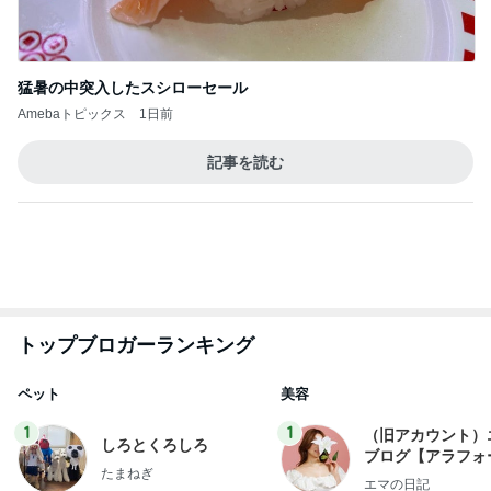
Amebaトピックス
1日前
記事を読む
トップブロガーランキング
ペット
美容
1
1
（旧アカウント）
しろとくろしろ
ブログ【アラフォ
たまねぎ
社売却セカンドラ
エマの日記
フ】
2
2
母さんは今日も世話を
リトルミニマリス
やく
ビューティコラム 
little minimalist'
藤緒 ミルカ
あねっさ／anessa
uty colum
3
3
白柴 『きなこ』 のお気
美人になれる、た
楽ブログ
んの魔法
ひろ☆みき
hiromi