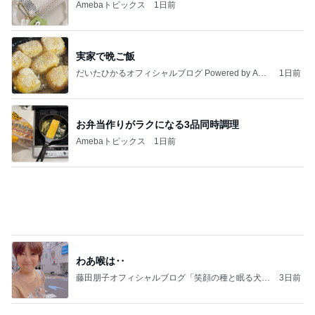
Amebaトピックス
1日前
病人アピールしてきたクソ義母
田舎のクソ義母vs都会育ちの嫁
2日前
夏休みに利用頻度が増えそうな店
Amebaトピックス
13時間前
強子の楽しい（？）ママ友トラブル【年長編】第10
1話
ウメブログ
5日前
橋本じゅん 朝のファミレスで台本読み
Amebaトピックス
1日前