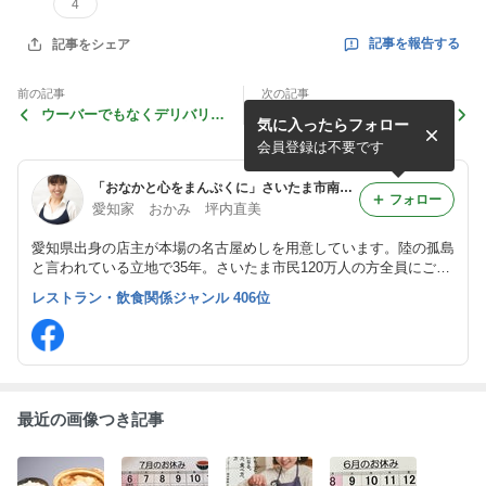
4
記事を報告する
記事をシェア
前の記事
次の記事
ウーバーでもなくデリバリー
有効期間は東京オリンピック
気に入ったらフォロー
でもなく、そば屋は出前
終了まで
会員登録は不要です
「おなかと心をまんぷくに」さいたま市南区で、みそ煮込み手羽先などの名古屋めしをご用意している愛知家のおかみブログ
フォロー
愛知家 おかみ 坪内直美
愛知県出身の店主が本場の名古屋めしを用意しています。陸の孤島
と言われている立地で35年。さいたま市民120万人の方全員にご来
店いただくことはできませんが、1日20人の方のおなかと心をまん
レストラン・飲食関係ジャンル 406位
ぷくにします。
最近の画像つき記事