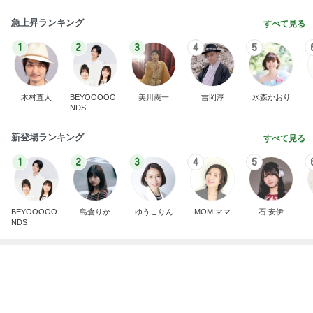
新登場ランキング
すべて見る
1
2
3
4
5
BEYOOOOO
島倉りか
ゆうこりん
MOMIママ
石 安伊
NDS
いないのに苦しめられる憎い存在
Amebaトピックス
1日前
悲しすぎて立ち直れない。
クロオフィシャルブログPowered by Ameba
2日前
余った大葉で作る絶品作り置き
Amebaトピックス
11時間前