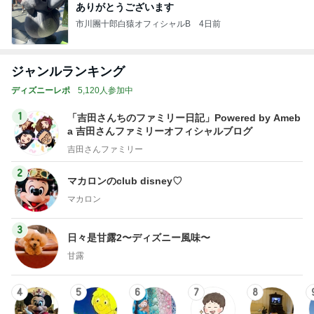
ありがとうございます
市川團十郎白猿オフィシャルB
4日前
ジャンルランキング
ディズニーレポ
5,120人参加中
1
「吉田さんちのファミリー日記」Powered by Ameb
a 吉田さんファミリーオフィシャルブログ
吉田さんファミリー
2
マカロンのclub disney♡
マカロン
3
日々是甘露2〜ディズニー風味〜
甘露
4
5
6
7
8