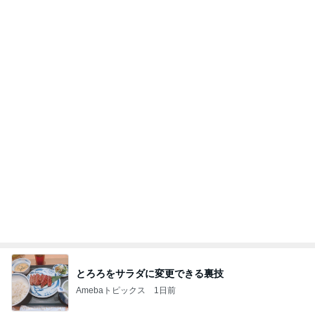
旦那も喜んだチーズ嫌いの私の料理
Amebaトピックス
1日前
記事を読む
森口博子 41個のドーナツに感激
Amebaトピックス
1日前
【秩父鉄道】８/２～１１/３０開催 ガリガリ君が
秩父鉄道に遊びにやってくる！のご紹介です
秩父市議会議員 黒澤秀之 ブログ Powered by Ame
10日前
ba