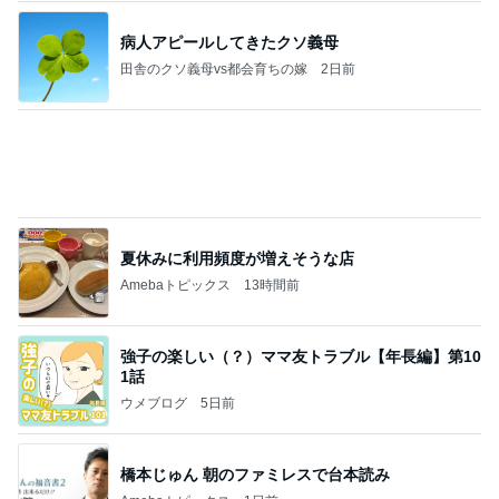
大会前に決まり安堵した次男坊
Amebaトピックス
1日前
☆We're timelesz LIVE TOUR 2026 episode2 MO
MENTUM
☆☆☆ゆきちにっき☆☆☆
7日前
秋野暢子 お腹にいい和の朝食
Amebaトピックス
1日前
よし、タイ行こ
与儀大介
1日前