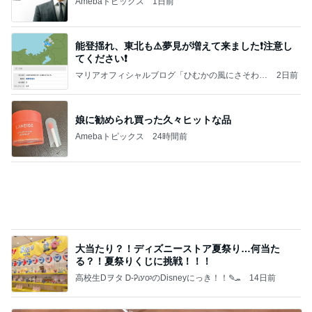
桃 注文住宅キッチンのリフォーム検討
Amebaトピックス
13時間前
日東駒専や産近甲龍は英語よりも国語の攻略が重視
される、のかもしれない。
Bank of Dreamの公営競技はどこへ行く
11日前