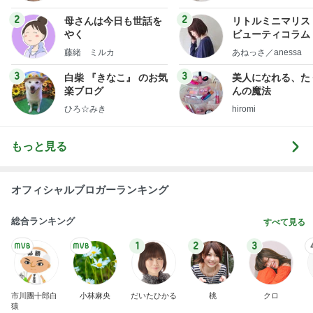
もっと見る
オフィシャルブロガーランキング
総合ランキング
すべて見る
1
2
3
市川團十郎白
小林麻央
だいたひかる
桃
クロ
猿
急上昇ランキング
すべて見る
1
2
3
4
5
木村直人
BEYOOOOO
美川憲一
吉岡淳
水森かおり
NDS