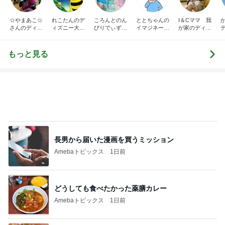
☆やまあこ☆
れこたんのデ
ころんとのん
ととちゃんの
I＆Cママ 我
さんのディズ
ィズニー大好
びりでぃず日
イマジネーシ
が家のディズ
ニー日記
き♡孫4人
記
ョンタイム
ニー♡ブログ
もっと見る
長男から届いた漫画を買うミッション
Amebaトピックス
1日前
どうしても食べたかった薬膳カレー
Amebaトピックス
1日前
野菜の品揃えが最強のサラダバー
Amebaトピックス
1日前