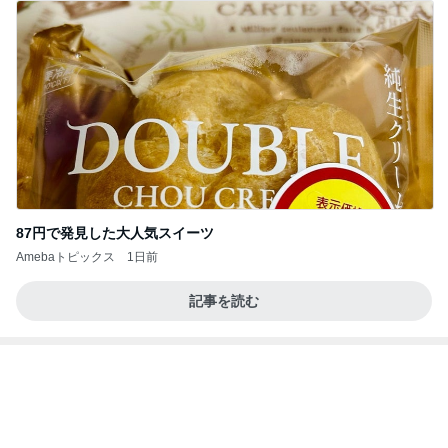
能登揺れ、東北も⚠️夢見が増えて来ました❗️注意し
てください❗️
マリアオフィシャルブログ「ひむかの風にさそわれ
2日前
て」Powered by Ameba
娘に勧められ買った久々ヒットな品
Amebaトピックス
24時間前
大当たり？！ディズニーストア夏祭り…何当た
る？！夏祭りくじに挑戦！！！
高校生Dヲタ Ꭰ-ᎮꭵꭹꭴのDisneyにっき！！✎ܚ
14日前