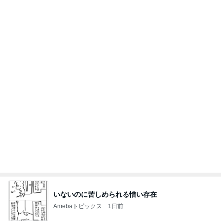
ありがとうございます
市川團十郎白猿オフィシャルB
4日前
予備も欲しいかわいいメッシュポーチ
Amebaトピックス
1日前
実家で晩ご飯
だいたひかるオフィシャルブログ Powered by Ame
1日前
ba
お弁当作りがラクになる3品同時調理
Amebaトピックス
1日前
わあ喉は‥
藤田朋子オフィシャルブログ「笑顔の種と眠る犬」
3日前