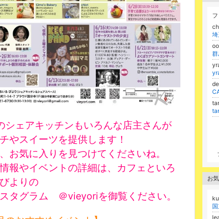
フ
c
o
y
y
d
ta
t
のシェアキッチンもいろんな店主さんが
チやスイーツを提供します！
、お気に入りを見つけてくださいね。
情報やイベントの詳細は、カフェといろ
お気
びよりの
スタグラム ＠vieyoriを御覧ください。
k
le