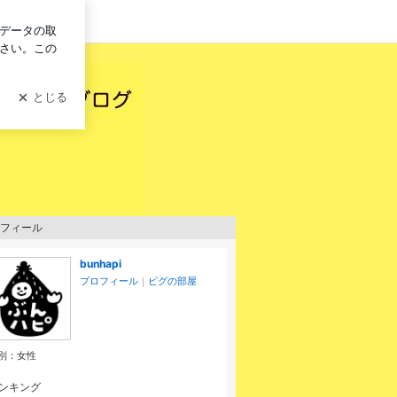
ログイン
フィール
bunhapi
プロフィール
｜
ピグの部屋
別：
女性
ンキング