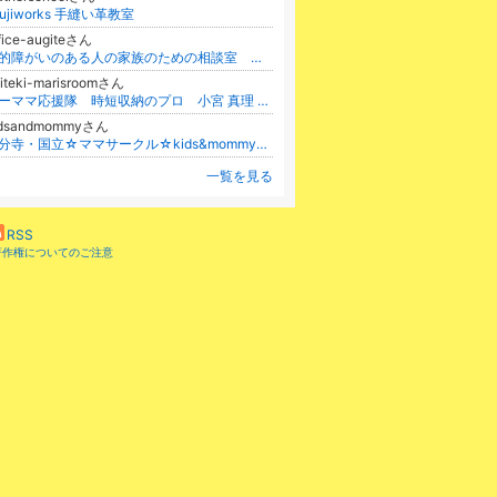
hujiworks 手縫い革教室
fice-augiteさん
知的障がいのある人の家族のための相談室 濱倉千晶のブログ
iteki-marisroomさん
ワーママ応援隊 時短収納のプロ 小宮 真理 オフィシャルブログ
更新
idsandmommyさん
国分寺・国立☆ママサークル☆kids&mommy☆ kids and mothers' assciation in Kokubunji
一覧を見る
RSS
著作権についてのご注意