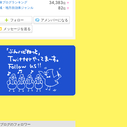
34,383
体ブログランキング
位
↑
ラ
82
域・地方自治体ジャンル
位
↑
ン
ラ
キ
ン
ン
キ
フォロー
アメンバーになる
グ
ン
上
グ
メッセージを送る
昇
上
昇
ブログのフォロワー