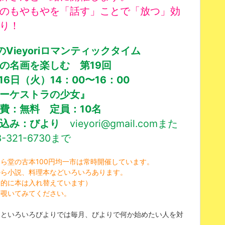
のもやもやを「話す」ことで「放つ」効
り！
のVieyoriロマンティックタイム
の名画を楽しむ 第19回
月16日（火
）14：00〜16：00
ーケストラの少女』
費：無料 定員：10名
し込み：びより
vieyori@gmail.comまた
-321-6730まで
ら堂の古本100円均一市は常時開催しています。
から小説、料理本などいろいろあります。
期的に本は入れ替えています）
、覗いてみてください。
ェといろいろびよりでは毎月、びよりで何か始めたい人を対