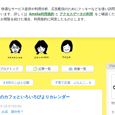
れた外食ランチ
芸能人ブログ
人気ブログ
新規登録
」スタッフによる国分寺周辺のHAPPYブログ
プロ
ブログトップ
記事一覧
画像一覧
6月のこばと公園
子育て広場 ぶらんこ…
月のカフェといろいろびよりカレンダー
性
5-25 01:00:00
：
お店 国分寺
ラ