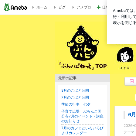
ホーム
ピグ
アメブロ
仕事合間に誘ってく
6月のカフェといろいろびよりカレンダー | 「ぶんハピねっと
最新の記事
8月のこばと公園
7月のこばと公園
季節の行事 七夕
子育て広場 ぶらんこ国
6
分寺7月のイベント・講座
のお知らせ
2026-0
7月のカフェといろいろび
テーマ
よりカレンダー