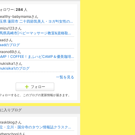
ォロワー:
284
人
healthy-babymamaさん
埼玉県 蓮田市 二十四節気美人・ヨガ®/女性の人生軸確立/講師育成・月経周期・マタニティヨガ、産後、子連れヨガ、更年期、シニア
omizu123さん
群馬県高崎市|ベビーマッサージ教室&資格取得スクール 大谷瑞希
raadさん
raadのブログ
eraono69さん
CAMP！COFFEE！まふハピCAMP＆優美珈琲のアラフィフLIFEブログ
nukisika1さん
anukisika1のブログ
一覧を見る
フォロー
フォローすると、このブログの更新情報が届きます。
に入りブログ
uraskblogさん
国立・立川・国分寺のタウン情報誌クラスクのクラコロDiary
atherschoolさん