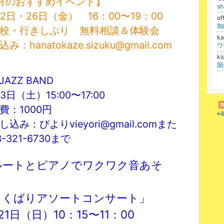
月のおすすめイベント】
s
12日・26日（金） 16：00〜19：00
of
校・行きしぶり 無料相談＆体験会
ka
み：hanatokaze.sizuku@gmail.com
k
JAZZ BAND
3日（土）15:00〜17:00
費：1000円
※
し込み：びより
vieyori@gmail.comまた
-321-6730まで
ルートとピアノでワクワク音あそ
！
よくばりアソートコンサート」
21日（日）10：15〜11：00