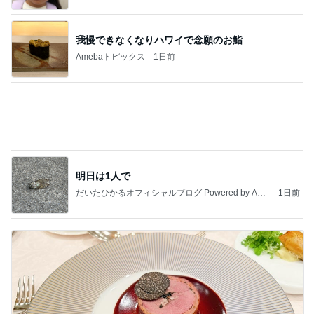
Amebaトピックス
1日前
きっと高市ってこの時代に嘘、誤魔化し、はぐらか
しても【バレない】【通用する】とでも思ってたん
だろ
広報 いぬねこ本舗
9日前