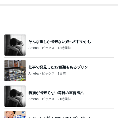
施設に入れても楽にならない介護
Amebaトピックス
1日前
記事を読む
トップブロガーランキング
料理
子育て
1
1
栄養士ママそっち～の
kosodatefulな毎
簡単美味しいサイクル
オギャ子の暴走～
献立
そっち～
オギャ子
2
2
日曜日は９時まで
ゆうき酒場
い。
ゆうき