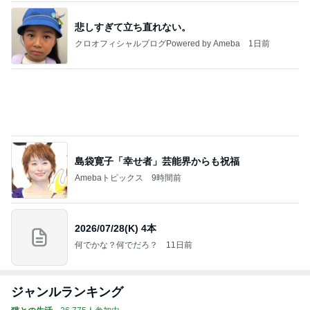
島袋寛子「幸せ者」芸能界からも祝福
Amebaトピックス
9時間前
2026/07/28(K) 4本
何でかな？何でだろ？
11日前
ジャンルランキング
猫との生活
26,775人参加中
1
母さんは今日も世話をやく
藤緒 ミルカ
2
ＮＰＯ法人ねこけん Official Blog
ＮＰＯ法人ねこけん