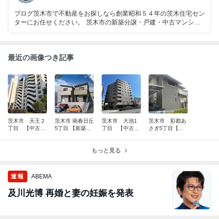
ブログ茨木市で不動産をお探しなら創業昭和５４年の茨木住宅セン
ターにお任せください。 茨木市の新築分譲・戸建・中古マンショ
ン・土地の最新情報・オススメ情報も必見です！
最近の画像つき記事
茨木市 天王２
茨木市 南春日丘
茨木市 大池1
茨木市 彩都あ
丁目 【中古マ
5丁目 【新築戸
丁目 【中古マ
さぎ5丁目【中
ンション】購
建】購入 敷地
ンション】購
古戸建】購入
入 阪急『南茨
面積52坪・認定
入 阪急『茨木
積水ハウス施工
木』駅徒歩2
長期優良住宅！
もっと見る
市』駅徒歩10
の４ＬＤＫ戸建
分 南向き４D
分 9階建5階部
住宅+駐車２台
K！
分 ２LDK
可！
速報
ABEMA
及川光博 再婚と妻の妊娠を発表