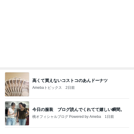
実がならず花も咲かない寂しい庭
Amebaトピックス
1日前
今週から停電が始まる?! 片山さつき大臣の警告がE
BS、RV、そしてGESARA宣言が⁈
心の道標【旧：ヤ～ベェのブログ】
7時間前