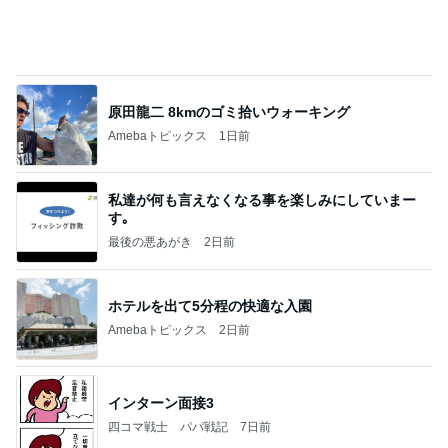
母のやらかしで狂ってしまった計画
Amebaトピックス
19時間前
業務用アイスどこに売ってる？ロッテやタカナシ等
安い市販の2リットルアイスは業務スーパーやシャ
トレ
AKO | Smart Life
8日前
朝から遊んだ後のまさかの二度寝
Amebaトピックス
1日前
【ヤマハ発動機】～トートバック～【三越伊勢丹】
株主優待を楽しんで～tasayuryのブログ
14日前
皆のおかげで続けられたブログ生活