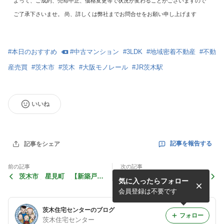
よって、ご成約、売却中止、価格変更等で状況が変わることがございますので
ご了承下さいませ。 尚、詳しくは弊社までお問合せをお願い申し上げます
#
本日のおすすめ
#
中古マンション
#
3LDK
#
地域密着不動産
#
不動
産売買
#
茨木市
#
茨木
#
大阪モノレール
#
JR茨木駅
いいね
記事を報告する
記事をシェア
前の記事
次の記事
茨木市 星見町 【新築戸
茨木市 北春日丘２丁目
気に入ったらフォロー
建】購入 新築分譲全3棟１
【土地】購入 建築条件無
号棟 ２階建て４ＬＤＫ 駐
し 南東角地 バス停徒歩２
会員登録は不要です
車２台可
分！
茨木住宅センターのブログ
フォロー
茨木住宅センター