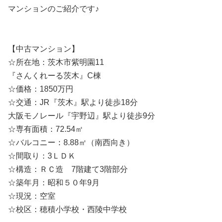
マンションのご紹介です♪
【中古マンション】
☆所在地：茨木市紫明園11
『さんくれーる茨木』C棟
☆価格：1850万円
☆交通：JR『茨木』駅より徒歩18分
大阪モノレール『宇野辺』駅より徒歩9分
☆専有面積：72.54㎡
☆バルコニー：8.88㎡（南西向き）
☆間取り：3ＬＤＫ
☆構造：ＲＣ造 7階建て3階部分
☆築年月：昭和５０年9月
☆現況：空室
☆校区：穂積小学校・西陵中学校