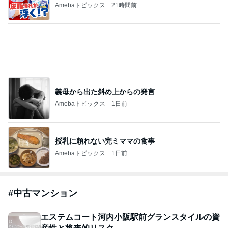
Amebaトピックス
21時間前
義母から出た斜め上からの発言
Amebaトピックス
1日前
授乳に頼れない完ミママの食事
Amebaトピックス
1日前
#
中古マンション
エステムコート河内小阪駅前グランスタイルの資
産性と将来的リスク
新築マンション欲しい人のブログ
2026年8月7日
51歳初老、不眠と自立神経乱れと砂糖断ち6日目