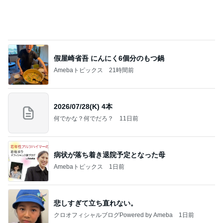
原田龍二 8kmのゴミ拾いウォーキング
Amebaトピックス
1日前
私達が何も言えなくなる事を楽しみにしていまー
す｡
最後の悪あがき
2日前
ホテルを出て5分程の快適な入園
Amebaトピックス
2日前
インターン面接3
四コマ戦士 パパ戦記
7日前
パンの代わりにちまきが出た食事