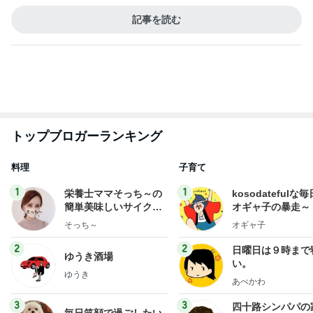
EBiDAN 39&Ki
高山善廣
こいたん
島倉りか
つばきファク
DS
トリー
新登場ランキング
すべて見る
1
2
3
4
5
BEYOOOOO
島倉りか
ゆうこりん
石 安伊
蒼井心音
NDS
カレーのはずがタンドリーチキン
Amebaトピックス
1日前
横浜SOGOうまいもの大会
nanaオフィシャルブログ Powered by Ameba
11日前