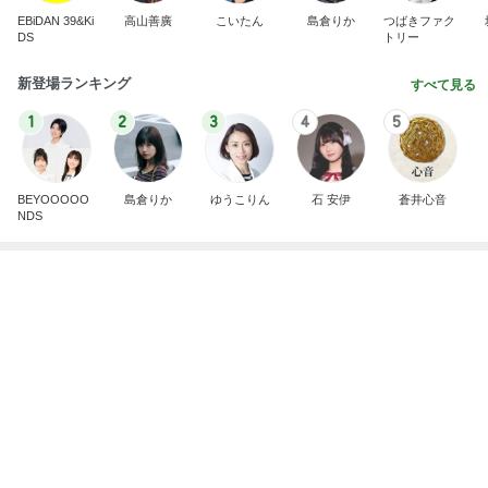
我慢できなくなりハワイで念願のお鮨
Amebaトピックス
1日前
明日は1人で
だいたひかるオフィシャルブログ Powered by Ame
1日前
ba