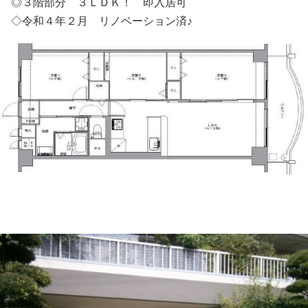
◎３階部分 ３ＬＤＫ！ 即入居可
◇令和４年２月 リノベーション済♪