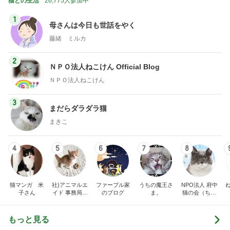
3
まだらダラダラ猫
まきこ
4
5
6
7
8
猫マンガ 米
社)アニマルエ
ファーブル家
うちの魔王さ
NPO法人 府中
子さん
イド 事務局＆
のブログ
ま。
猫の会（ちゅ
みんなの日記
ー猫）
もっと見る
そんな事しか出来ない娘への甘やかし
Amebaトピックス
13時間前
仕事で発見した12種類もあるプリン
Amebaトピックス
1日前