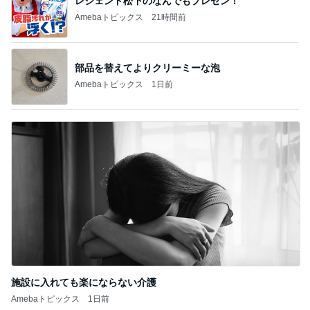
あべかわ
3
3
四十路シンパパの
毎日笑顔で過ごしたい
日記
モモ母さん
はやパパ
もっと見る
オフィシャルブロガーランキング
総合ランキング
すべて見る
1
2
3
市川團十郎白
小林麻央
だいたひかる
桃
クロ
猿
急上昇ランキング
すべて見る
1
2
3
4
5