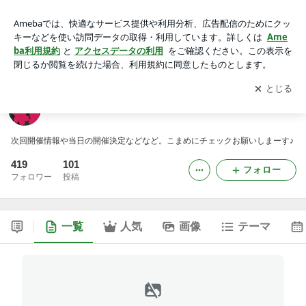
七里ケ浜フリーマーケット開催情報！
アプリをダウンロードして
ブログの更新通知
を受け取りまし
開く
ょう。
七里ケ浜フリーマーケット開催情報！
次回開催情報や当日の開催決定などなど。こまめにチェックお願いしまーす♪
419
101
フォロー
フォロワー
投稿
一覧
人気
画像
テーマ