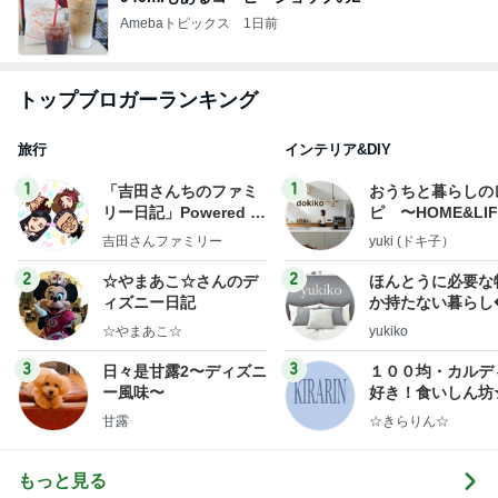
Amebaトピックス
1日前
トップブロガーランキング
旅行
インテリア&DIY
1
1
「吉田さんちのファミ
おうちと暮らしの
リー日記」Powered b
ピ 〜HOME&LI
y Ameba 吉田さんファ
吉田さんファミリー
yuki (ドキ子）
ミリーオフィシャルブ
ログ
2
2
☆やまあこ☆さんのデ
ほんとうに必要な
ィズニー日記
か持たない暮らし
ep Life Simple
☆やまあこ☆
yukiko
ンテリアのきろく
3
3
日々是甘露2〜ディズニ
１００均・カルデ
ー風味〜
好き！食いしん坊
らりん☆のブログ
甘露
☆きらりん☆
もっと見る