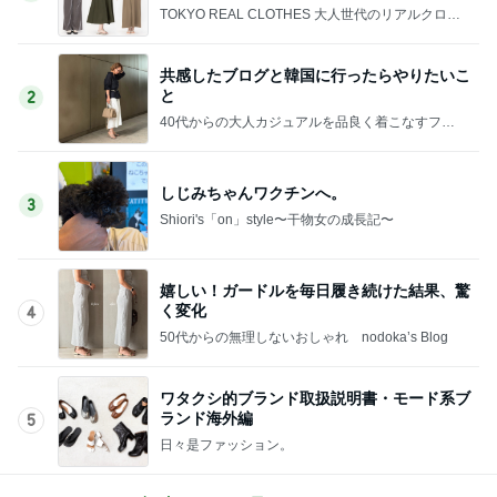
TOKYO REAL CLOTHES 大人世代のリアルクロー
ズ
共感したブログと韓国に行ったらやりたいこ
と
2
40代からの大人カジュアルを品良く着こなすファ
ッションブログ
しじみちゃんワクチンへ。
3
Shiori's「on」style〜干物女の成長記〜
嬉しい！ガードルを毎日履き続けた結果、驚
く変化
4
50代からの無理しないおしゃれ nodoka’s Blog
ワタクシ的ブランド取扱説明書・モード系ブ
ランド海外編
5
日々是ファッション。