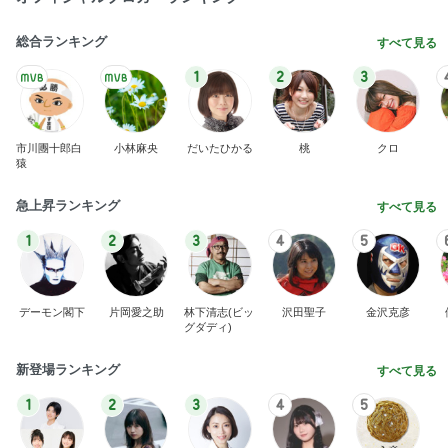
総合ランキング
すべて見る
1
2
3
市川團十郎白
小林麻央
だいたひかる
桃
クロ
猿
急上昇ランキング
すべて見る
1
2
3
4
5
デーモン閣下
片岡愛之助
林下清志(ビッ
沢田聖子
金沢克彦
グダディ)
新登場ランキング
すべて見る
1
2
3
4
5