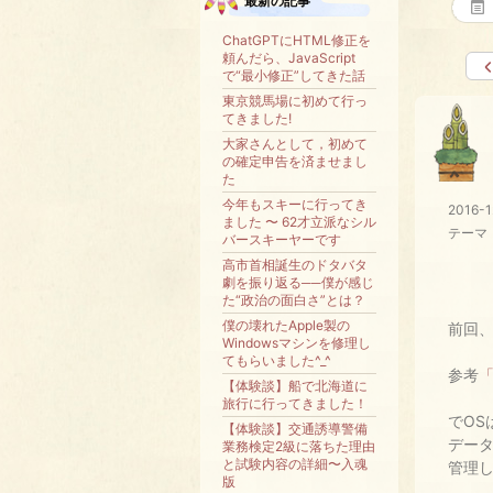
最新の記事
ChatGPTにHTML修正を
頼んだら、JavaScript
で“最小修正”してきた話
東京競馬場に初めて行っ
てきました!
大家さんとして，初めて
の確定申告を済ませまし
た
今年もスキーに行ってき
2016-1
ました 〜 62才立派なシル
テーマ
バースキーヤーです
高市首相誕生のドタバタ
劇を振り返る──僕が感じ
た“政治の面白さ”とは？
僕の壊れたApple製の
前回
Windowsマシンを修理し
てもらいました^_^
参考
【体験談】船で北海道に
旅行に行ってきました！
でOS
【体験談】交通誘導警備
デー
業務検定2級に落ちた理由
と試験内容の詳細〜入魂
管理
版