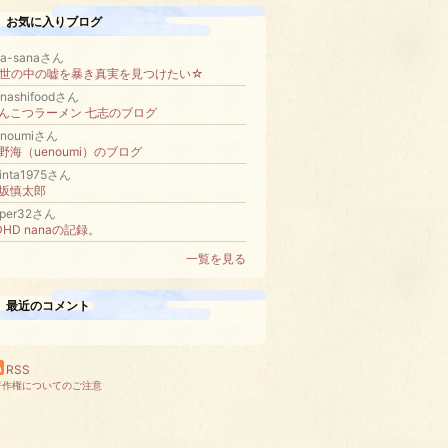
お気に入りブログ
ita-sanaさん
世の中の嘘を暴き真実を見つけたい☆
anashifoodさん
んこつラーメン 七志のブログ
enoumiさん
野海（uenoumi）のブログ
hinta1975さん
坂慎太郎
sper32さん
DHD nanaの記録。
一覧を見る
最近のコメント
RSS
著作権についてのご注意