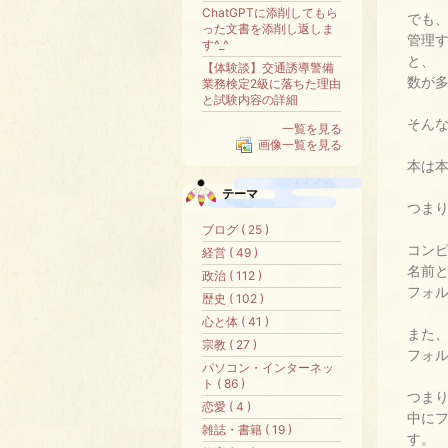
ChatGPTに添削してもら
でも
った文書を添削し返しま
管理す
す^_^
と、
【体験談】交通誘導警備
数が
業務検定2級に落ちた理由
と試験内容の詳細
そん
一覧を見る
画像一覧を見る
本は本
テーマ
つま
ブログ ( 25 )
コン
経営 ( 49 )
名前
政治 ( 112 )
フォ
歴史 ( 102 )
心と体 ( 41 )
また
宗教 ( 27 )
フォ
パソコン・インターネッ
ト ( 86 )
つま
恋愛 ( 4 )
中に
雑誌・書籍 ( 19 )
す。