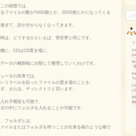
、この状態では、
るファイルの数が1000個とか、2000個とかになってくる
多過ぎて、訳が分からなくなってきます。
な時は、どうするかといえば、実世界と同じです。
フ
yo
棚に、CDはCD置き場に、
y
b
りデータの種類毎に分類して整理していくわけです。
“
tr
ピュータの世界では、
T
というラベルを貼ったファイルの置き場のことを、
c
ルダ、または、ディレクトリと言います。
c
8
、入れ子構造も可能で、
8
ルダの中にフォルダを入れることが可能です。
り、フォルダとは、
ファイルまたはフォルダを持つことが出来る箱のような物で