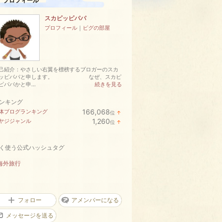
プロフィール
スカピッピパパ
プロフィール
｜
ピグの部屋
己紹介：やさしい右翼を標榜するブロガーのスカ
ピッピパパと申します。 なぜ、スカピ
ピパパかと申...
続きを見る
ンキング
166,068
体ブログランキング
位
↑
ラ
1,260
ヤジジャンル
位
↑
ン
ラ
キ
ン
ン
キ
グ
く使う公式ハッシュタグ
ン
上
グ
昇
上
海外旅行
昇
フォロー
アメンバーになる
メッセージを送る