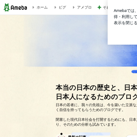
ホーム
ピグ
アメブロ
そわそわドキドキし
ブログ作り 〜 フォルダによるデータの管理 | 本当の日本
本当の日本の歴史と、日
日本人になるためのブロ
日本の若者に、我々の先祖は、今を築いた立派な
く自信を持ってもらうためのブログです。
閉塞した現代日本社会を打開するためにも、日本
り、そのための分析も試みています。