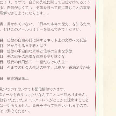
により、まずは、自分の先祖に関して自信が持てるよう
る。自信がなくても、勇気を持って前に進むことの重要
理解できるようになります。」
書に書かれていない、「日本の本当の歴史」を知るため
、ぜひこのメールセミナーを読んでみてください。
目 信教の自由の日に関するネット上の文章への反論
目 私が考える日本教とは？
目 信教の不自由な宗教と信教の自由な宗教
目 先の戦争の悲惨な体験を語り継ぐな
目 現代の鶴田浩二 ー傷だらけの人生ー
目 今までの社会人生活の中で、現在が一番満足度が高
目 顧客満足第二
要がなければいつでも配信解除できます。
惑メールを送りつけたりなんてことは当然ありません。
登録いただいたメールアドレスがどこかに流出すること
は一切ありません。責任を持って管理いたしますので、
ぞご安心ください。