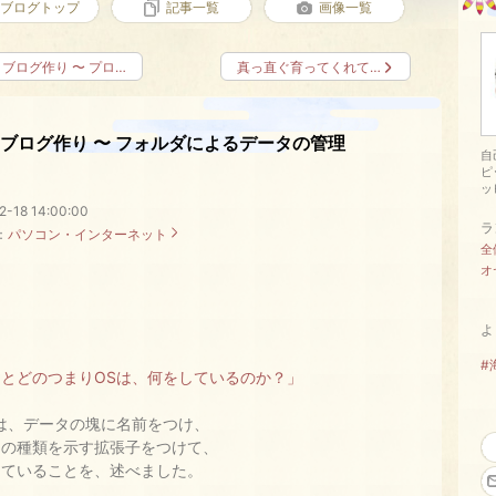
ブログトップ
記事一覧
画像一覧
ブログ作り 〜 プロ…
真っ直ぐ育ってくれて…
ブログ作り 〜 フォルダによるデータの管理
自
ッ
2-18 14:00:00
ラ
：
パソコン・インターネット
全
オ
、
よ
#
「とどのつまりOSは、何をしているのか？」
は、データの塊に名前をつけ、
タの種類を示す拡張子をつけて、
していることを、述べました。