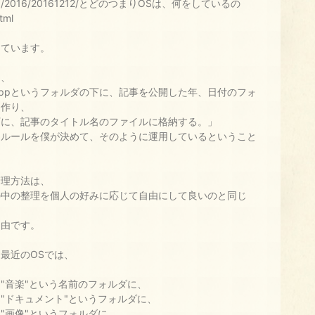
pp/2016/20161212/とどのつまりOSは、何をしているの
tml
っています。
は、
cppというフォルダの下に、記事を公開した年、日付のフォ
を作り、
下に、記事のタイトル名のファイルに格納する。」
うルールを僕が決めて、そのように運用しているということ
。
管理方法は、
の中の整理を個人の好みに応じて自由にして良いのと同じ
自由です。
最近のOSでは、
"音楽"という名前のフォルダに、
"ドキュメント"というフォルダに、
"画像"というフォルダに、