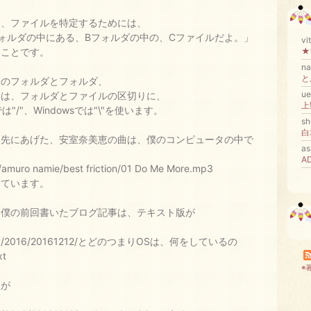
り、ファイルを特定するためには、
ォルダの中にある、Bフォルダの中の、Cファイルだよ。」
v
うことです。
★
n
と
このフォルダとフォルダ、
u
いは、フォルダとファイルの区切りに、
上
xでは"/"、Windowsでは"\"を使います。
s
白
、先にあげた、安室奈美恵の曲は、僕のコンピュータの中で
a
A
/amuro namie/best friction/01 Do Me More.mp3
っています。
、僕の前回書いたブログ記事は、テキスト版が
pp/2016/20161212/とどのつまりOSは、何をしているの
xt
※
版が