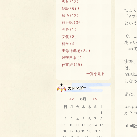
教育 ( 17 )
雑談 ( 63 )
つま
経済 ( 12 )
「Aフ
旅行記 ( 36 )
とい
恋愛 ( 1 )
で、
文化 ( 8 )
ある
科学 ( 4 )
linu
田母神道場 ( 24 )
雄藩日本 ( 2 )
実際
仕事術 ( 18 )
は、
一覧を見る
music
にな
カレンダー
また
<<
8月
>>
bsc
日
月
火
水
木
金
土
か？.t
1
2
3
4
5
6
7
8
9
10
11
12
13
14
15
html
16
17
18
19
20
21
22