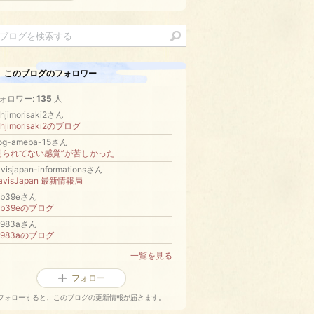
このブログのフォロワー
ォロワー:
135
人
hjimorisaki2さん
ohjimorisaki2のブログ
log-ameba-15さん
見られてない感覚”が苦しかった
avisjapan-informationsさん
ravisJapan 最新情報局
2b39eさん
2b39eのブログ
9983aさん
9983aのブログ
一覧を見る
フォロー
フォローすると、このブログの更新情報が届きます。