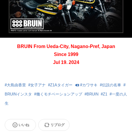
BRUIN From Ueda-City, Nagano-Pref, Japan
Since 1999
Jul 19. 2024
#
大島由香里
#
女子アナ
#
Z1Aタイガー
#
カワサキ
#
伝説の名車
#
BRUINインスタ
#
働くモチベーションアップ
#
BRUIN
#
Z1
#
一度の人
生
いいね
リブログ