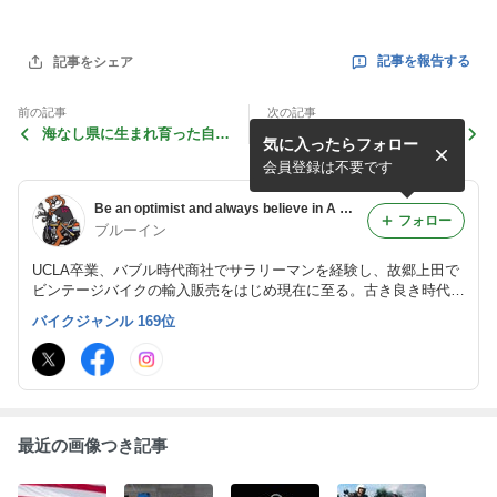
記事を報告する
記事をシェア
前の記事
次の記事
海なし県に生まれ育った自分
それでは今日もよろしくお願
気に入ったらフォロー
には西海岸での想い出はSo
いします！＃GoBruins
Unforgettableですね！
会員登録は不要です
Be an optimist and always believe in A Brighter Future!!
フォロー
ブルーイン
UCLA卒業、バブル時代商社でサラリーマンを経験し、故郷上田で
ビンテージバイクの輸入販売をはじめ現在に至る。古き良き時代の
Japanese Vintageバイクの魅力を配信中！！
バイクジャンル 169位
最近の画像つき記事