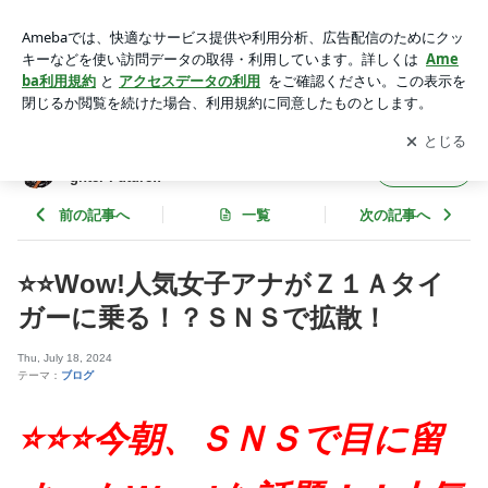
⭐️⭐️Wow!人気女子アナがＺ１Ａタイガーに乗る！？ＳＮＳで拡
散！ | Be an optimist and always believe in A Brighter Future!!
アプリをダウンロードして
ブログの更新通知
を受け取りまし
開く
ょう。
Be an optimist and always believe in A Bri
フォロー
ghter Future!!
前の記事へ
一覧
次の記事へ
⭐️⭐️Wow!人気女子アナがＺ１Ａタイ
ガーに乗る！？ＳＮＳで拡散！
Thu, July 18, 2024
テーマ：
ブログ
⭐️⭐️⭐️今朝、ＳＮＳで目に留