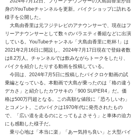
2024年7月12日、フリーアナウンサーの大島由香里が自
身のYouTubeチャンネルを更新。バイクショップに訪れる
様子を公開した。
大島由香里は元フジテレビのアナウンサーで、現在はフ
リーアナウンサーとして数々のバラエティ番組などに出演
している。YouTubeチャンネル「大島由香里に乾杯 !」は
2021年2月16日に開設し、2024年7月17日現在で登録者数
は8.2万人。チャンネルでは飲みながらトークをしたり、
バイクを紹介したりする動画を投稿している。
今回は、2024年7月5日に投稿したバイクロケ動画の試
乗編となっている。本動画で大島が乗ったのは「格の違う
デカさ」と紹介したカワサキの「900 SUPER4」だ。価
格は500万円超となる。この高額な値段に「恐ろしいわ」
とコメント。このバイクは1970年代に発売されたもの
で、「広い道を走るのにとってもよさそう」と車体の迫力
にも感動した様子だ。
乗り心地は「本当に楽」「あー気持ち良い」と大型バイ