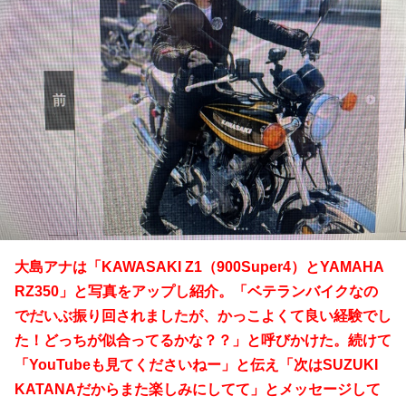
大島アナは「KAWASAKI Z1（900Super4）とYAMAHA
RZ350」と写真をアップし紹介。「ベテランバイクなの
でだいぶ振り回されましたが、かっこよくて良い経験でし
た！どっちが似合ってるかな？？」と呼びかけた。続けて
「YouTubeも見てくださいねー」と伝え「次はSUZUKI
KATANAだからまた楽しみにしてて」とメッセージして