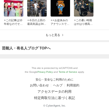
⭐️この記事は10
⭐️今日の上田の
⭐️⭐️お盆休みの
⭐この暑い時期
年前なのでその
最高気温は34
アナウンスで
はやはり標高の
後10年でさらに
度！暑さを楽し
す！⭐️⭐️
高い高原に行く
トレンドは加速
む思考回路にチ
のがThe Bestで
しているんでし
ャレンジします
もっと見る
すね！
ょうね！
かね？
芸能人・有名人ブログ TOPへ
This site is protected by reCAPTCHA and
the Google
Privacy Policy
and
Terms of Service
apply.
安心・安全なご利用のために
お問い合わせ
ヘルプ
利用規約
アクセスデータの利用
特定商取引法に基づく表記
© CyberAgent, Inc.