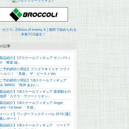
の記事
製品紹介】1/7スケールフィギュア サノバウィ
チ「椎葉 紬」
ご予約締切り間近】プリズマ☆イリヤ ツヴァ
 ヘルツ！ 「美遊」 ザ・ビーストVer.
ご予約締切り間近】1/8スケールフィギュア
AIL WARS! 「桜井 あおい」
製品紹介】1/8スケールフィギュア 落第騎士の
雄譚「ステラ・ヴァーミリオン」
製品紹介】1/8スケールフィギュア Angel
ats! -1st beat-「天使」
イベント】ワンダーフェスティバル 2016 [夏]
展レポート！
製品紹介】1/8スケールフィギュア ソードア