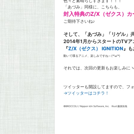
色々と素晴らしすぎます！！！
「あづみ」同様に、こちらも、
封入特典のZ/X（ゼクス）
ご期待下さいね♪
そして、「あづみ」「リゲル」
2014年1月からスタートのTVア
『
Z/X（ゼクス） IGNITION
』も
動いて喋るアニメ、楽しみですね～(*'ω'*)
それでは、次回の更新もお楽しみにヽ(*'
ツイッターも開設してますので、フ
→ツイッターはコチラ！
©BROCCOLI / Nippon Ichi Software, Inc. Illust:藤真拓哉