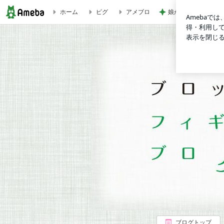
ホーム
ピグ
アメブロ
娘が大興奮し並べな
【フィギュア化決定！】Z/X（ゼクス） ソードスナイパー リ
ブログトップ