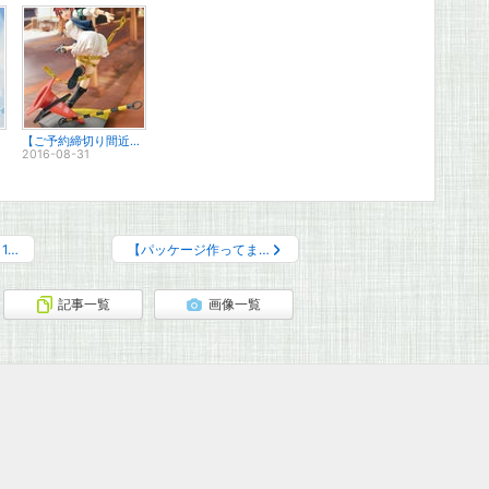
【ご予約締切り間近】1/8スケールフィギュア RAIL WARS! 「桜井 あおい」
2016-08-31
1…
【パッケージ作ってま…
記事一覧
画像一覧