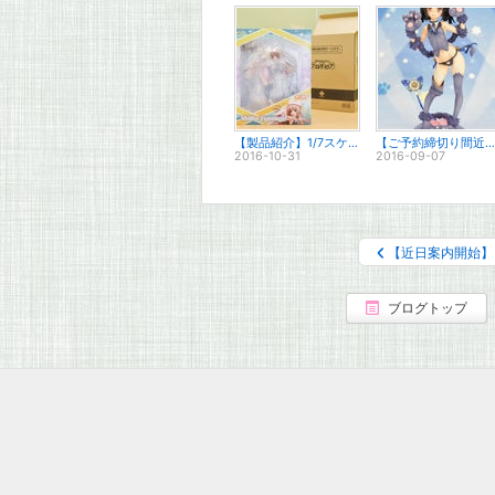
【製品紹介】1/7スケールフィギュア サノバウィッチ「椎葉 紬」
【ご予約締切り間近】プリズマ☆イリヤ ツヴァイ ヘルツ！ 「美遊」 ザ・ビーストVer.
2016-10-31
2016-09-07
【近日案内開始】 
ブログトップ