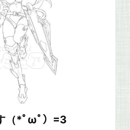
（*ﾟωﾟ）=3