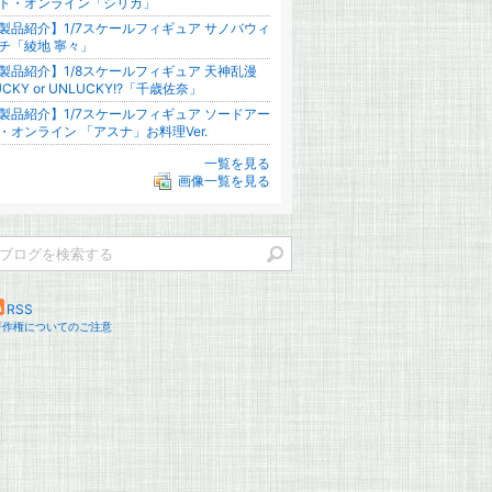
ト・オンライン「シリカ」
製品紹介】1/7スケールフィギュア サノバウィ
チ「綾地 寧々」
製品紹介】1/8スケールフィギュア 天神乱漫
UCKY or UNLUCKY!?「千歳佐奈」
製品紹介】1/7スケールフィギュア ソードアー
・オンライン 「アスナ」お料理Ver.
一覧を見る
画像一覧を見る
RSS
著作権についてのご注意