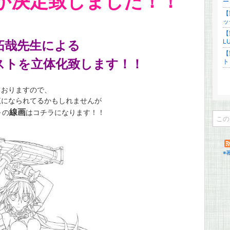
が決定致しました！！
ー
【
ッ
【
L
拓哉先生による
【
ストを立体化致します！！
ト
ておりますので、
覧になられてるかもしれませんが
ト
線画
の
はコチラになります！！
※