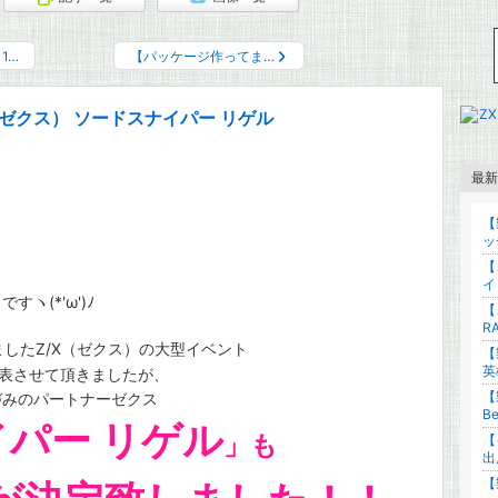
1…
【パッケージ作ってま…
ゼクス） ソードスナイパー リゲル
最新
【
ッ
【
。
イ
ヽ(*'ω')ﾉ
【
R
ましたZ/X（ゼクス）の大型イベント
【
英
表させて頂きましたが、
【
づみのパートナーゼクス
Be
パー リゲル
」も
【
出
【