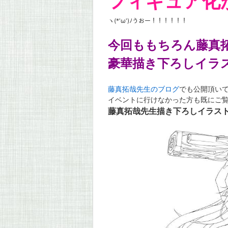
フィギュア化
ヽ(*'ω')ﾉうおー！
！！！！！
今回ももちろん藤真
豪華描き下ろしイラ
藤真拓哉先生のブログ
でも公開頂い
イベントに行けなかった方も既にご
藤真拓哉先生描き下ろしイラス