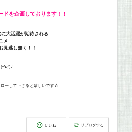
カードを企画しております！！
共に大活躍が期待される
ニメ
お見逃し無く！！
ω')ﾉ
ォローして下さると嬉しいです☆
リブログする
いいね