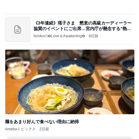
《3年連続》瑶子さま 懇意の高級カーディーラー
協賛のイベントにご出席…宮内庁が懸念する“熱心
すぎ
hirokoの✿Love＆Awakening✿
8日前
麺をあまり好んで食べない理由に納得
Amebaトピックス
2日前