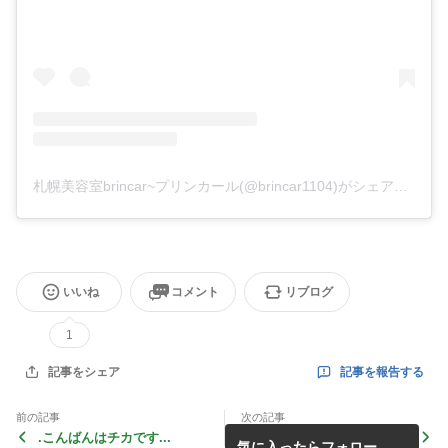
札幌美容室brincar~プリンカール(@brincar1104)がシェアした投稿
いいね
コメント
リブログ
1
記事を報告する
記事をシェア
前の記事
次の記事
.ㅤㅤㅤㅤㅤㅤㅤㅤㅤㅤㅤㅤㅤこんばんはチカです︎ㅤㅤㅤㅤㅤㅤㅤㅤㅤㅤㅤㅤㅤㅤ...
..こんばんはプリンカール荒
気に入ったらフォロー