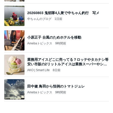
20260803 鬼郁隊4人衆で中ちゃん釣行 写メ
中ちゃんのブログ
1日前
小原正子 台風のためホテルを移動
Amebaトピックス
9時間前
業務用アイスどこに売ってる？ロッテやタカナシ等
安い市販の2リットルアイスは業務スーパーやシャ
トレ
AKO | Smart Life
8日前
田中健 鳥羽から恒例のトマトジュレ
Amebaトピックス
9時間前