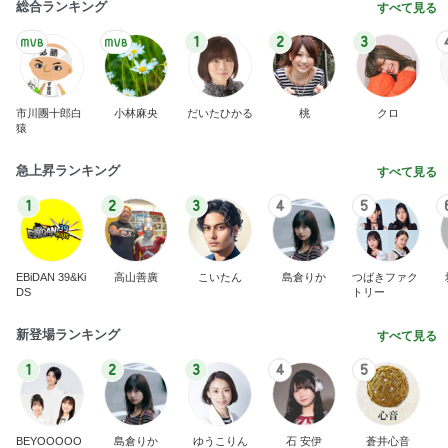
総合ランキング
すべて見る
1
2
3
市川團十郎白
小林麻央
だいたひかる
桃
クロ
猿
急上昇ランキング
すべて見る
1
2
3
4
5
EBiDAN 39&Ki
高山善廣
こいたん
島倉りか
つばきファク
DS
トリー
新登場ランキング
すべて見る
1
2
3
4
5
BEYOOOOO
島倉りか
ゆうこりん
石 安伊
蒼井心音