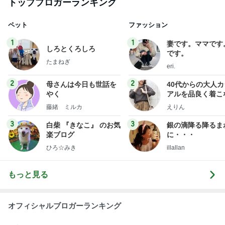
トップブロガーランキング
ペット
ファッション
1
1
妻です。ママです
しろとくろしろ
です。
たまねぎ
eri.
2
2
母さんは今日も世話を
40代からの大人
やく
アルを品良く着こ
ファッションブロ
藤緒 ミルカ
えりん
3
3
白柴 『きなこ』 のお気
銀の滴降る降るま
楽ブログ
に・・・
ひろ☆みき
illallan
もっと見る
オフィシャルブロガーランキング