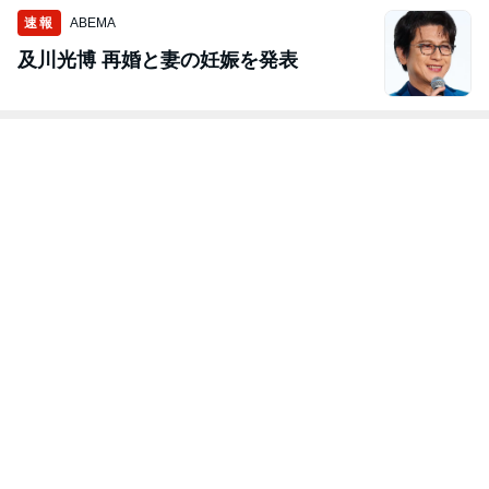
速報
ABEMA
及川光博 再婚と妻の妊娠を発表