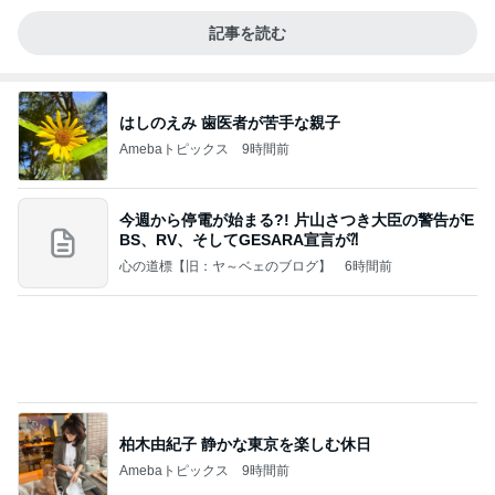
記事を読む
はしのえみ 歯医者が苦手な親子
Amebaトピックス
9時間前
今週から停電が始まる?! 片山さつき大臣の警告がE
BS、RV、そしてGESARA宣言が⁈
心の道標【旧：ヤ～ベェのブログ】
6時間前
柏木由紀子 静かな東京を楽しむ休日
Amebaトピックス
9時間前