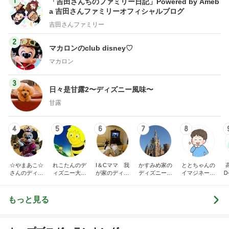
1
「吉田さんちのファミリー日記」Powered by Ameb
a 吉田さんファミリーオフィシャルブログ
吉田さんファミリー
2
マカロンのclub disney♡
マカロン
3
日々是甘露2〜ディズニー風味〜
甘露
4
5
6
7
8
☆やまあこ☆
れこたんのデ
I＆Cママ 我
かすみめ家の
ととちゃんの
さんのディズ
ィズニー大好
が家のディズ
ディズニー大
イマジネーシ
Ꭰ
ニー日記
き♡孫4人
ニー♡ブログ
好き遠方組的
ョンタイム
ディズニー生
活
もっと見る