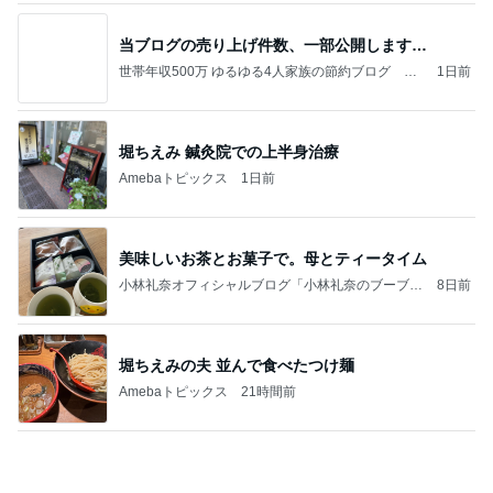
当ブログの売り上げ件数、一部公開します…
世帯年収500万 ゆるゆる4人家族の節約ブログ 〜
1日前
ケチ旦那と金銭感覚マヒ嫁の日々〜
堀ちえみ 鍼灸院での上半身治療
Amebaトピックス
1日前
美味しいお茶とお菓子で。母とティータイム
小林礼奈オフィシャルブログ「小林礼奈のブーブー
8日前
ブログ」Powered by Ameba
堀ちえみの夫 並んで食べたつけ麺
Amebaトピックス
21時間前