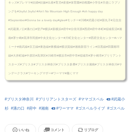
キッズ#プレママ#妊婦#妊娠#出産#育児#産後#保育園#幼稚園#小学生#天使にラブソ
ングを#Joyful Joyful #Ain't No Mountain High Enough #oh happy day
#September#Gonna be a lovely day#glee#モッチー#川崎#武蔵小杉#新丸子#元住吉
#武蔵溝ノ口#溝の口#登戸#横浜#新横浜#府中#分倍河原#西府#府中本町#稲城長沼#湘
南#茅ケ崎#高津市民館#中央文化センター#片町文化センター#西府文化センター#ハマ
ミーナ#南武線#京王線#東急線#東横線#横須賀線#湘南新宿ライン#目黒線#田園都市
線#大井町線#中原区#高津区#川崎市#横浜市#府中市#稲城市#茅ケ崎市#ブリリアント
スターズ#ブリスタ#ブリスタ神奈川#ブリスタ多摩#ブリスタ湘南#ブリスタ神奈川#サ
ンデークラス#ワーキングマザー#ワーママ#働くママ
#
ブリスタ神奈川
#
ブリリアントスターズ
#
ママゴスペル
#
武蔵小
杉
#
溝の口
#
府中
#
湘南
#
ワーママ
#
ゴスペルライブ
#
ゴスペル
いいね
コメント
リブログ