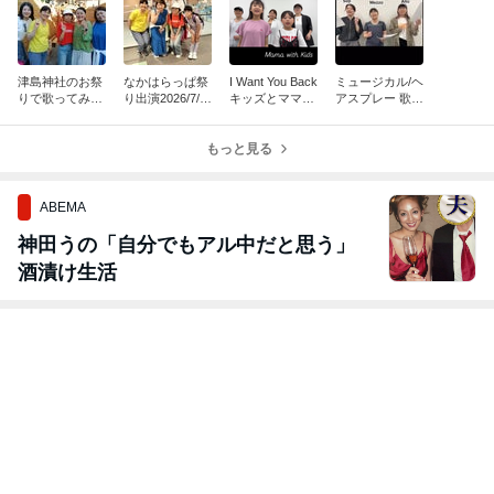
津島神社のお祭
なかはらっぱ祭
I Want You Back
ミュージカル/ヘ
りで歌ってみた
り出演2026/7/1
キッズとママで
アスプレー 歌っ
Oh Happy Day
9 ブリスタ神奈
歌ってみた
てみた
ママゴスペル/ブ
川
リスタ神奈川
もっと見る
ABEMA
神田うの「自分でもアル中だと思う」
酒漬け生活