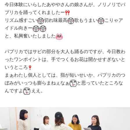
今日体験にいらしたあややさんの娘さんが、ノリノリでパ
プリカを踊ってくれましたー
リズム感すごい
切れ味最高
歌もうまい
こりゃ
ア
イドル向きー
と、私興奮いたしました
パプリカではサビの部分を大人も踊るのですが、今日教わ
ったワンポイントは、手でつくるお花は開かせすぎないと
いうところ
まぁわたし個人としては、指が短いせいか、パプリカのつ
ぼみがいっつも膨らまねぇなぁ
と思っていたところな
んですよ
ええ。