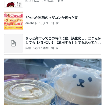
四コマ戦士 パパ戦記
7日前
どっちが本当のマザコンか言った妻
Amebaトピックス
1日前
きっと高市ってこの時代に嘘、誤魔化し、はぐらか
しても【バレない】【通用する】とでも思ってたん
だろ
広報 いぬねこ本舗
9日前