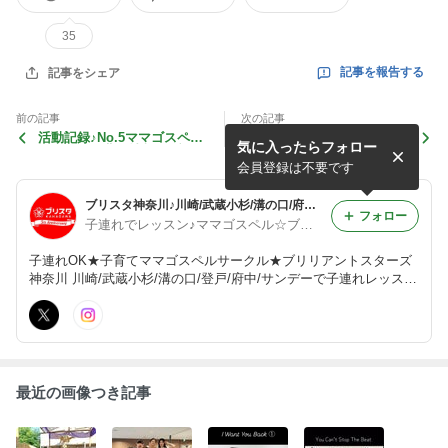
35
記事を報告する
記事をシェア
前の記事
次の記事
活動記録♪No.5ママゴスペル
2/9サンデーレッスン@多摩
気に入ったらフォロー
ライブ演奏曲目情報★ブリス
区役所♪
タ神奈川2020年最新～2019
会員登録は不要です
年9月
ブリスタ神奈川♪川崎/武蔵小杉/溝の口/府中で子連れOKママが歌うゴスペルサークル
フォロー
子連れでレッスン♪ママゴスペル☆ブリリアントスターズ神奈川♪武蔵小杉/溝の口/府中/湘南/サンデー/キッズ
子連れOK★子育てママゴスペルサークル★ブリリアントスターズ
神奈川 川崎/武蔵小杉/溝の口/登戸/府中/サンデーで子連れレッスン
子育てママのためのママゴスペルクワイア 『ブリリアントスター
ズ（略してブリスタ）』神奈川支部のブログです
最近の画像つき記事