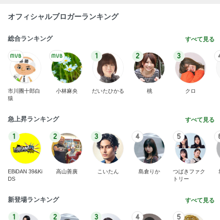
オフィシャルブロガーランキング
総合ランキング
すべて見る
1
2
3
市川團十郎白
小林麻央
だいたひかる
桃
クロ
猿
急上昇ランキング
すべて見る
1
2
3
4
5
EBiDAN 39&Ki
高山善廣
こいたん
島倉りか
つばきファク
DS
トリー
新登場ランキング
すべて見る
1
2
3
4
5