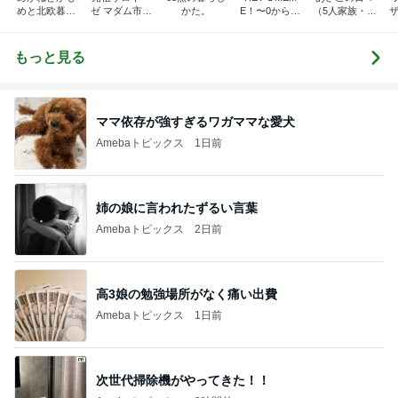
めと北欧暮ら
ゼ マダム市川
かた。
E！〜0からの
（5人家族・投
ザ
し
のほのぼのブ
家づくり〜
資・家計簿・
納
ログ
雑貨）
もっと見る
ママ依存が強すぎるワガママな愛犬
Amebaトピックス
1日前
姉の娘に言われたずるい言葉
Amebaトピックス
2日前
高3娘の勉強場所がなく痛い出費
Amebaトピックス
1日前
次世代掃除機がやってきた！！