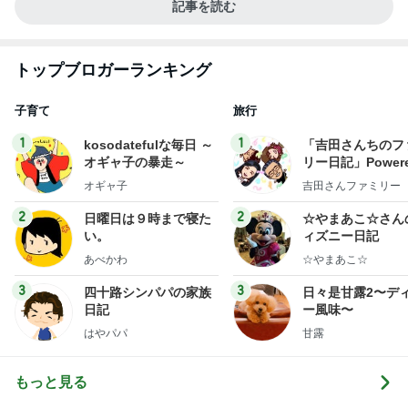
記事を読む
トップブロガーランキング
子育て
旅行
1
1
kosodatefulな毎日 ～
「吉田さんちのフ
オギャ子の暴走～
リー日記」Powere
y Ameba 吉田さ
オギャ子
吉田さんファミリー
ミリーオフィシャ
ログ
2
2
日曜日は９時まで寝た
☆やまあこ☆さん
い。
ィズニー日記
あべかわ
☆やまあこ☆
3
3
四十路シンパパの家族
日々是甘露2〜デ
日記
ー風味〜
はやパパ
甘露
もっと見る