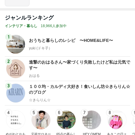
ジャンルランキング
インテリア・暮らし
18,966人参加中
1
おうちと暮らしのレシピ 〜HOME&LIFE〜
yuki (ドキ子）
2
進撃のおはるさん〜家づくり失敗したけど私は元気で
す〜
おはる
3
１００均・カルディ大好き！食いしん坊☆きらりん☆
のブログ
☆きらりん☆
4
5
6
7
8
めがねとかも
元祖サロネー
65点の暮らし
HEY OMEM
あさこの日々