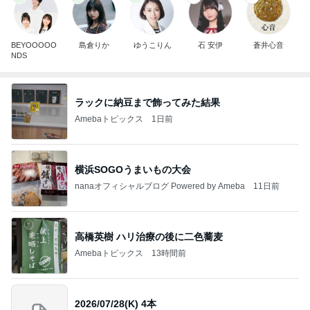
BEYOOOOO
島倉りか
ゆうこりん
石 安伊
蒼井心音
NDS
ラックに納豆まで飾ってみた結果
Amebaトピックス
1日前
横浜SOGOうまいもの大会
nanaオフィシャルブログ Powered by Ameba
11日前
高橋英樹 ハリ治療の後に二色蕎麦
Amebaトピックス
13時間前
2026/07/28(K) 4本