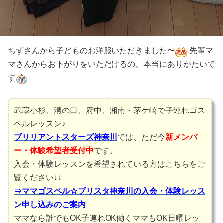
ちずさんから子どものお洋服いただきました〜
先輩マ
マさんからお下がりをいただけるの、本当にありがたいで
す
武蔵小杉、溝の口、府中、湘南・茅ケ崎で子連れゴス
ペルレッスン♪
ブリリアントスターズ神奈川
では、ただ今
新メンバ
ー・体験希望者受付中
です。
入会・体験レッスンを希望されている方はこちらをご
覧ください↓↓
⇒ママゴスペル☆ブリスタ神奈川の入会・体験レッス
ン申し込みのご案内
ママなら誰でもOK子連れOK働くママもOK日曜レッ