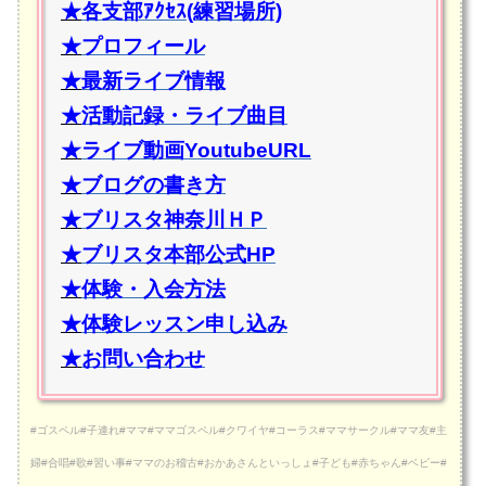
★
各支部ｱｸｾｽ(練習場所)
★
プロフィール
★
最新ライブ情報
★
活動記録・ライブ曲目
★
ライブ動画YoutubeURL
★
ブログの書き方
★
ブリスタ神奈川ＨＰ
★
ブリスタ本部公式HP
★
体験・入会方法
★
体験レッスン申し込み
★
お問い合わせ
#ゴスペル#子連れ#ママ#ママゴスペル#クワイヤ#コーラス#ママサークル#ママ友#主
婦#合唱#歌#習い事#ママのお稽古#おかあさんといっしょ#子ども#赤ちゃん#ベビー#