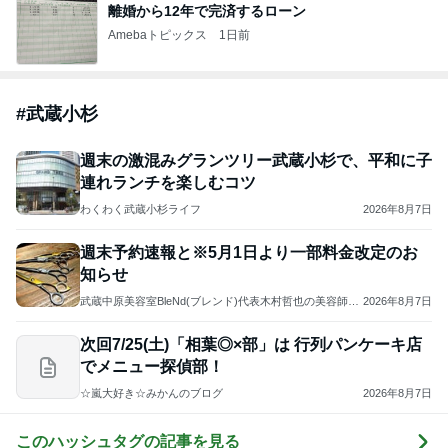
離婚から12年で完済するローン
Amebaトピックス
1日前
#
武蔵小杉
週末の激混みグランツリー武蔵小杉で、平和に子
連れランチを楽しむコツ
わくわく武蔵小杉ライフ
2026年8月7日
週末予約速報と※5月1日より一部料金改定のお
知らせ
武蔵中原美容室BleNd(ブレンド)代表木村哲也の美容師に
2026年8月7日
っき、きむにっき
次回7/25(土)「相葉◎×部」は 行列パンケーキ店
でメニュー探偵部！
☆嵐大好き☆みかんのブログ
2026年8月7日
このハッシュタグの記事を見る