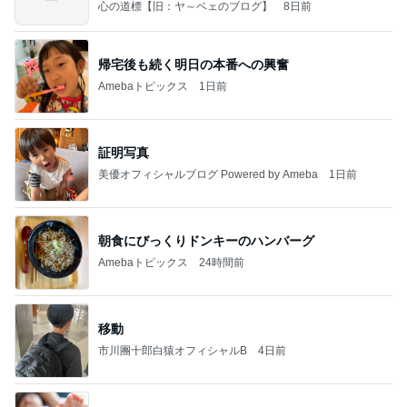
ー限
心の道標【旧：ヤ～ベェのブログ】
8日前
帰宅後も続く明日の本番への興奮
Amebaトピックス
1日前
証明写真
美優オフィシャルブログ Powered by Ameba
1日前
朝食にびっくりドンキーのハンバーグ
Amebaトピックス
24時間前
移動
市川團十郎白猿オフィシャルB
4日前