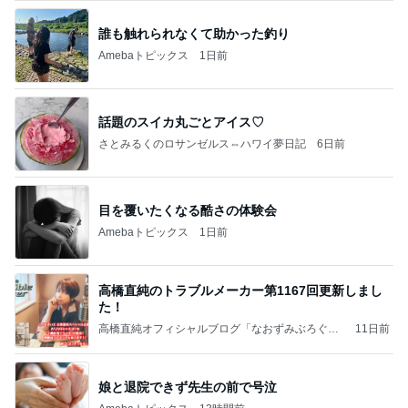
誰も触れられなくて助かった釣り
Amebaトピックス
1日前
話題のスイカ丸ごとアイス♡
さとみるくのロサンゼルス⇔ハワイ夢日記
6日前
目を覆いたくなる酷さの体験会
Amebaトピックス
1日前
高橋直純のトラブルメーカー第1167回更新しまし
た！
高橋直純オフィシャルブログ「なおずみぶろぐ」
11日前
Powered by Ameba
娘と退院できず先生の前で号泣