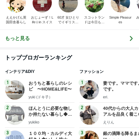
ええかげん英
おじょーず！L
60才 女ひとり
スコットラン
Simple Pleasur
国田舎暮らし
ife☆in スイス
でイギリスに
ドは今日も曇
es
移住
り空
もっと見る
トップブロガーランキング
インテリア&DIY
ファッション
1
1
おうちと暮らしのレシ
妻です。ママです
ピ 〜HOME&LIFE〜
です。
yuki (ドキ子）
eri.
2
2
ほんとうに必要な物し
40代からの大人
か持たない暮らし◆Ke
アルを品良く着こ
ep Life Simple◆〜イ
ファッションブロ
yukiko
えりん
ンテリアのきろく〜
3
3
１００均・カルディ大
銀の滴降る降るま