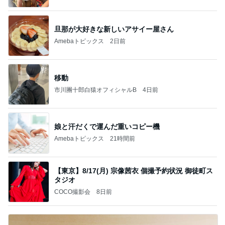
旦那が大好きな新しいアサイー屋さん
Amebaトピックス
2日前
移動
市川團十郎白猿オフィシャルB
4日前
娘と汗だくで運んだ重いコピー機
Amebaトピックス
21時間前
【東京】8/17(月) 宗像茜衣 個撮予約状況 御徒町ス
タジオ
COCO撮影会
8日前