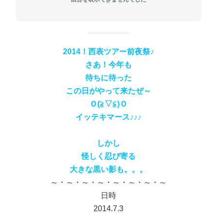
2014！西表ツアー前夜祭♪
さあ！今年も
待ちに待った
この日がやって来たぜ～
Ｏ(≧▽≦)Ｏ
イッテキマース♪♪♪
しかし
怪しく忍び寄る
大きな黒い影も。。。
～・～・～・～・～・～・～・～
日時
2014.7.3