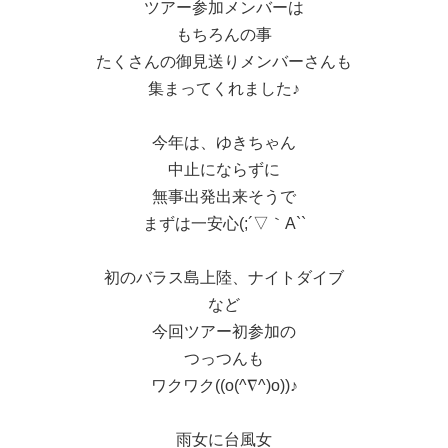
ツアー参加メンバーは
もちろんの事
たくさんの御見送りメンバーさんも
集まってくれました♪
今年は、ゆきちゃん
中止にならずに
無事出発出来そうで
まずは一安心(;´▽｀A``
初のバラス島上陸、ナイトダイブ
など
今回ツアー初参加の
つっつんも
ワクワク((o(^∇^)o))♪
雨女に台風女