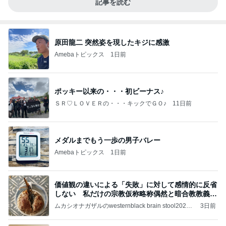
記事を読む
原田龍二 突然姿を現したキジに感激
Amebaトピックス
1日前
ポッキー以来の・・・初ビーナス♪
ＳＲ♡ＬＯＶＥＲの・・・キックでＧＯ♪
11日前
メダルまでもう一歩の男子バレー
Amebaトピックス
1日前
価値観の違いによる「失敗」に対して感情的に反省
しない 私だけの宗教仮称略称偶然と暗合教教義候
補
ムカシオナガザルのwesternblack brain stool2024
3日前
年（令和6）11月25日以来減酒断煙再開ムカシオナ
ガザル