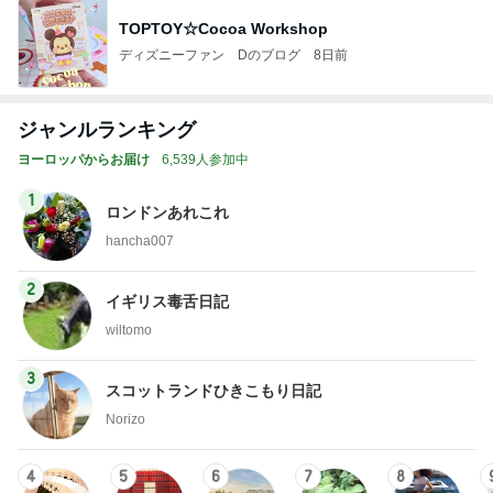
TOPTOY☆Cocoa Workshop
ディズニーファン Dのブログ
8日前
ジャンルランキング
ヨーロッパからお届け
6,539人参加中
1
ロンドンあれこれ
hancha007
2
イギリス毒舌日記
wiltomo
3
スコットランドひきこもり日記
Norizo
4
5
6
7
8