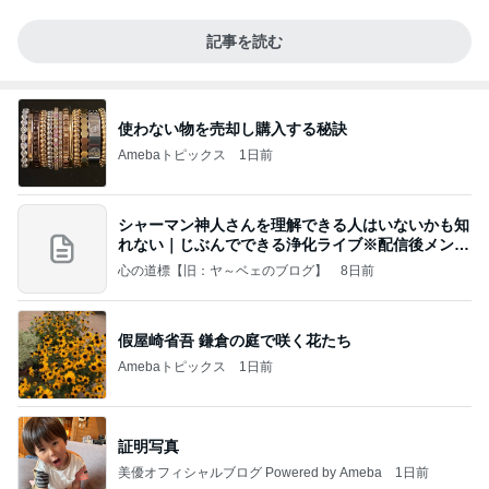
記事を読む
使わない物を売却し購入する秘訣
Amebaトピックス
1日前
シャーマン神人さんを理解できる人はいないかも知
れない｜じぶんでできる浄化ライブ※配信後メンバ
ー限
心の道標【旧：ヤ～ベェのブログ】
8日前
假屋崎省吾 鎌倉の庭で咲く花たち
Amebaトピックス
1日前
証明写真
美優オフィシャルブログ Powered by Ameba
1日前