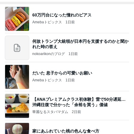
60万円台になった憧れのピアス
Amebaトピックス
1日前
何故トランプ大統領が日本円を支援するのかと聞か
れた時の答え
nokoarikonのブログ
1日前
だいた 息子からの可愛いお願い
Amebaトピックス
1日前
【ANAプレミアムクラス初体験】雷で50分遅延…
沖縄往復で分かった「余裕を買う」価値
華麗なるスタバマダム
2日前
家にあふれていた桃の色んな食べ方