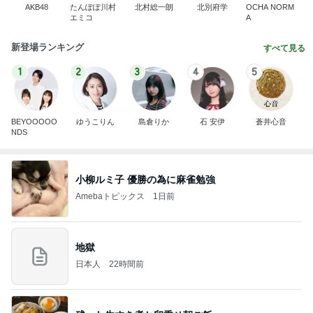
AKB48
たんぽぽ川村
北村総一朗
北別府学
OCHA NORM
エミコ
A
新登場ランキング
すべて見る
1
2
3
4
5
BEYOOOOO
ゆうこりん
島倉りか
石 安伊
蒼井心音
NDS
小柳ルミ子 優勝の為に麻雀勉強
Amebaトピックス
1日前
地獄
日本人
22時間前