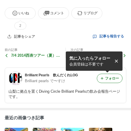
いいね
コメント
リブログ
2
記事を報告する
記事をシェア
前の記事
次の記事
7/4 2014西表ツアー（夏）初
6/24 福ちゃん＆ゆきちゃんB
気に入ったらフォロー
日
D会♪
会員登録は不要です
Brilliant Pearls 飲んだくれLOG
フォロー
Brilliant pearls で〜すけ
山梨に拠点を置くDiving Circle Brilliant Pearlsの飲み会報告ページ
です。
最近の画像つき記事