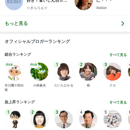
好き！食いしん坊☆き
に・・・
らりん☆のブログ
☆きらりん☆
illallan
もっと見る
オフィシャルブロガーランキング
総合ランキング
すべて見る
1
2
3
市川團十郎白
小林麻央
だいたひかる
桃
クロ
猿
急上昇ランキング
すべて見る
1
2
3
4
5