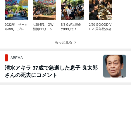
2022年 サーク
4/28-5/1 GW
5/3 GWは恒例
2/20 GOODDIV
ルBBQ（プレ開
恒例BBQ ＆
のBBQで！
E 20周年飲み会
催）
マノッチBD
もっと見る
ABEMA
清水アキラ 37歳で急逝した息子 良太郎
さんの死去にコメント