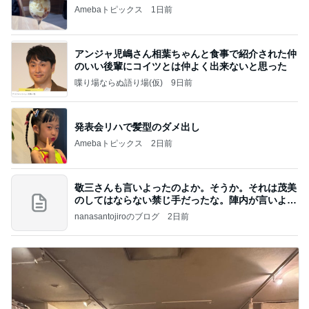
Amebaトピックス
1日前
アンジャ児嶋さん相葉ちゃんと食事で紹介された仲
のいい後輩にコイツとは仲よく出来ないと思った
喋り場ならぬ語り場(仮)
9日前
発表会リハで髪型のダメ出し
Amebaトピックス
2日前
敬三さんも言いよったのよか。そうか。それは茂美
のしてはならない禁じ手だったな。陣内が言いよる
のよ
nanasantojiroのブログ
2日前