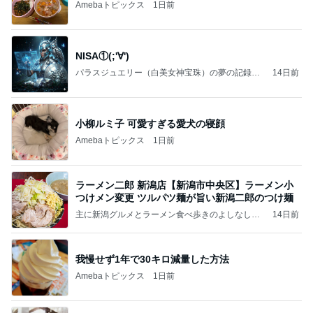
Amebaトピックス
1日前
NISA①(;'∀')
パラスジュエリー（白美女神宝珠）の夢の記録
14日前
（続編）
小柳ルミ子 可愛すぎる愛犬の寝顔
Amebaトピックス
1日前
ラーメン二郎 新潟店【新潟市中央区】ラーメン小
つけメン変更 ツルパツ麺が旨い新潟二郎のつけ麺
主に新潟グルメとラーメン食べ歩きのよしなしご
14日前
と
我慢せず1年で30キロ減量した方法
Amebaトピックス
1日前