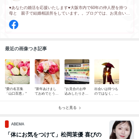
♥あなたの婚活を応援いたします♥大阪市内で60年の仲人歴を持つ
母と 親子で結婚相談所をしています。。ブログでは、お見合いで
の出来事・経験から私的な日常生活での細々したことなども折り込
んで、綴ってみようと思っています。お気軽にお立ち寄りください
ね！
最近の画像つき記事
”愛の名言集
”新年あけまし
”お見合のお申
出会いは待つも
「山口百恵」”
ておめでとうご
込みしたりされ
のではなく、向
ざいます”
たり、、、、”
かっていくも
の？
もっと見る
ABEMA
「体にお気をつけて」松岡茉優 喜びの