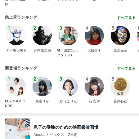
猿
急上昇ランキング
すべて見る
1
2
3
4
5
デーモン閣下
片岡愛之助
林下清志(ビッ
沢田聖子
金沢克彦
グダディ)
新登場ランキング
すべて見る
1
2
3
4
5
BEYOOOOO
島倉りか
ゆうこりん
石 安伊
蒼井心音
NDS
息子の受験のための映画鑑賞習慣
Amebaトピックス
2日前