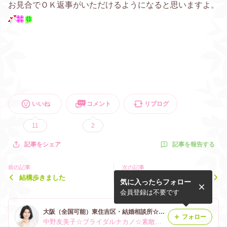
お見合でＯＫ返事がいただけるようになると思いますよ。
いいね
コメント
リブログ
11
2
記事を報告する
記事をシェア
前の記事
次の記事
結構歩きました
男性が「笑顔の次に重視す
気に入ったらフォロー
る」ポイント
会員登録は不要です
大阪（全国可能）東住吉区・結婚相談所☆ブライダルナカノ☆中野友美子♥☎06-6702-8624
フォロー
中野友美子☆ブライダルナカノ☆素敵な出会いをあなたに