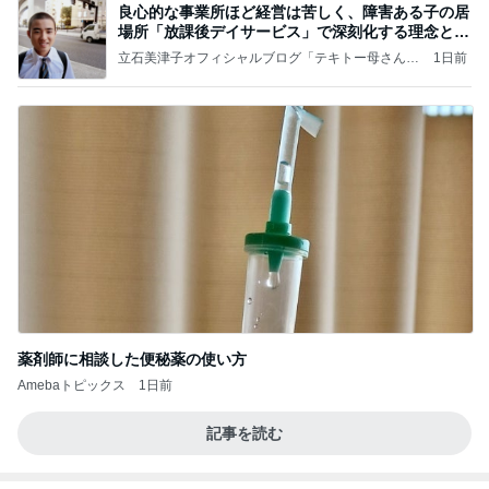
良心的な事業所ほど経営は苦しく、障害ある子の居
場所「放課後デイサービス」で深刻化する理念と現
実の
立石美津子オフィシャルブログ「テキトー母さんの
1日前
すすめ」Powered by Ameba
薬剤師に相談した便秘薬の使い方
Amebaトピックス
1日前
記事を読む