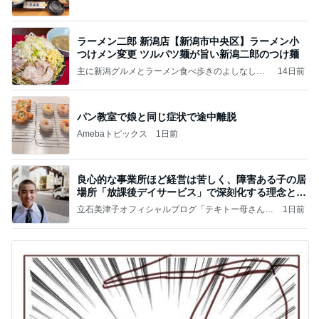
ラーメン二郎 新潟店【新潟市中央区】ラーメン小
つけメン変更 ツルパツ麺が旨い新潟二郎のつけ麺
主に新潟グルメとラーメン食べ歩きのよしなしご
14日前
と
パン教室で娘と同じ症状で途中離脱
Amebaトピックス
1日前
良心的な事業所ほど経営は苦しく、障害ある子の居
場所「放課後デイサービス」で深刻化する理念と現
実の
立石美津子オフィシャルブログ「テキトー母さんの
1日前
すすめ」Powered by Ameba