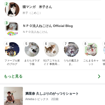
2
猫マンガ 米子さん
米子（こめこ）
3
ＮＰＯ法人ねこけん Official Blog
ＮＰＯ法人ねこけん
4
5
6
7
8
ファーブル家
まだらダラダ
社)アニマルエ
うちの魔王さ
ごんまるキャ
N
のブログ
ラ猫
イド 事務局＆
ま。
ット
みんなの日記
もっと見る
満里奈 久しぶりのがっつりショート
Amebaトピックス
2日前