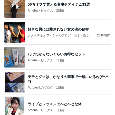
50％オフで買える着痩せアイテム33選
Amebaトピックス
2日前
好きな男には愛されない女の魂の秘密
クノタチホオフィシャルブログ「恋学・性学研
21時間前
究室」Powered by Ameba
わけわからないくらいお得なセット
Amebaトピックス
1日前
テテとグクは、かなりの確率で一緒にいるね(#^.^
#)
Purplevjkのブログ
1日前
ライブとレッスンでへとへとな体
Amebaトピックス
1日前