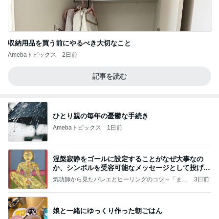
収納用品を買う前にやるべき大切なこと
Amebaトピックス
2日前
記事を読む
ひとり親の毎年の憂鬱な手続き
Amebaトピックス
1日前
涅槃寂静をゴールに設定することがなぜ大事なの
か、シンボルを受容可能なメッセージとして投げる
ことが
気功師から見たバレエとヒーリングのコツ～「まと
3日前
いのば」ブログ
娘と一緒にゆっくり作った朝ごはん