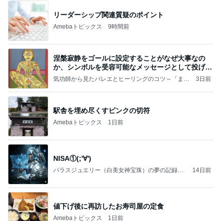
リーダーシップ関連質疑のポイント
Amebaトピックス
9時間前
涅槃寂静をゴールに設定することがなぜ大事なの
か、シンボルを受容可能なメッセージとして投げる
ことが
気功師から見たバレエとヒーリングのコツ～「まと
3日前
いのば」ブログ
駅舎を埋め尽くすピンクの切符
Amebaトピックス
1日前
NISA①(;'∀')
パラスジュエリー（白美女神宝珠）の夢の記録
14日前
（続編）
値下げ後に再訪したお寿司屋の定食
Amebaトピックス
1日前