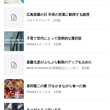
広島原爆の日 市長の言葉に動揺する総理
ブルーサファイア
1日前
子育て世代にとって現実的な選択肢
Amebaトピックス
1日前
斎藤元彦がぶらぶら動画のアップを止めた
Bank of Dreamの公営競技はどこへ行く
8日前
原田龍二の妻 汗をかきながら食べた物
Amebaトピックス
1日前
ありがとうございます