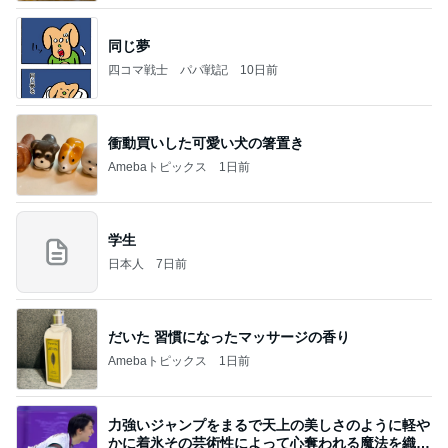
同じ夢
四コマ戦士 パパ戦記
10日前
衝動買いした可愛い犬の箸置き
Amebaトピックス
1日前
学生
日本人
7日前
だいた 習慣になったマッサージの香り
Amebaトピックス
1日前
力強いジャンプをまるで天上の美しさのように軽や
かに着氷その芸術性によって心奪われる魔法を織り