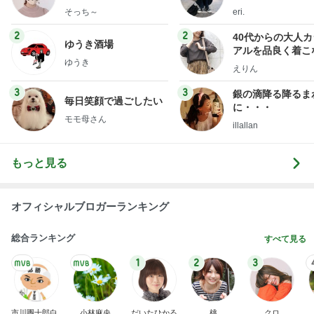
献立
そっち～
eri.
2
2
40代からの大人
ゆうき酒場
アルを品良く着こ
ゆうき
ファッションブロ
えりん
3
3
銀の滴降る降るま
毎日笑顔で過ごしたい
に・・・
モモ母さん
illallan
もっと見る
オフィシャルブロガーランキング
総合ランキング
すべて見る
1
2
3
市川團十郎白
小林麻央
だいたひかる
桃
クロ