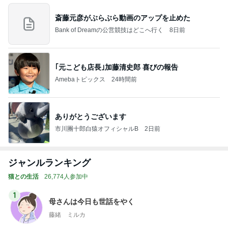
斎藤元彦がぶらぶら動画のアップを止めた
Bank of Dreamの公営競技はどこへ行く
8日前
｢元こども店長｣加藤清史郎 喜びの報告
Amebaトピックス
24時間前
ありがとうございます
市川團十郎白猿オフィシャルB
2日前
ジャンルランキング
猫との生活
26,774人参加中
1
母さんは今日も世話をやく
藤緒 ミルカ