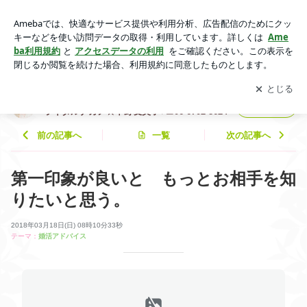
第一印象が良いと もっとお相手を知りたいと思う。 | 大阪
（全国可能）東住吉区・結婚相談所☆ブライダルナカノ☆中野
アプリをダウンロードして
ブログの更新通知
を受け取りまし
開く
友美子♥☎06-6702-8624
ょう。
大阪（全国可能）東住吉区・結婚相談所☆ブ
フォロー
ライダルナカノ☆中野友美子♥☎06-6702-8624
前の記事へ
一覧
次の記事へ
第一印象が良いと もっとお相手を知
りたいと思う。
2018年03月18日(日) 08時10分33秒
テーマ：
婚活アドバイス