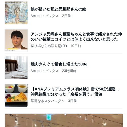
娘が描いた私と元旦那さんの絵
Amebaトピックス
2日前
アンジャ児嶋さん相葉ちゃんと食事で紹介された仲
のいい後輩にコイツとは仲よく出来ないと思った
喋り場ならぬ語り場(仮)
10日前
焼肉きんぐで暴食し増えた500g
Amebaトピックス
23時間前
【ANAプレミアムクラス初体験】雷で50分遅延…
沖縄往復で分かった「余裕を買う」価値
華麗なるスタバマダム
3日前