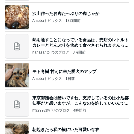
沢山作ったお肉たっぷりの肉じゃが
Amebaトピックス
13時間前
熱を通すことになっている食品は、売店のレトルト
カレーとどんぶりを含めて食べさせられませんっ
て、男
nanasantojiroのブログ
3時間前
モト冬樹 甘えに来た愛犬のアップ
Amebaトピックス
1日前
東京都議会は酷いですね。支持しているのは小池都
知事だと想いますが、こんなのを許していいんです
か？
ht9299yzf祈りのブログ
4時間前
朝起きたら私の横にいた可愛い存在