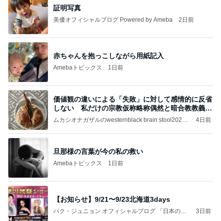
証明写真
美優オフィシャルブログ Powered by Ameba
2日前
赤ちゃんを抱っこしながら用紙記入
Amebaトピックス
1日前
価値観の違いによる「失敗」に対して感情的に反省
しない 私だけの宗教仮称略称偶然と暗合教教義候
補
ムカシオナガザルのwesternblack brain stool2024
4日前
年（令和6）11月25日以来減酒断煙再開ムカシオナ
ガザル
旦那様の言葉が今の私の救い
Amebaトピックス
1日前
【お知らせ】9/21〜9/23北海道3days
パク・ジュニョン オフィシャルブログ 「日本の
3日前
心」 powered by Ameba