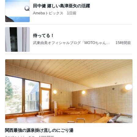
田中健 嬉しい島津亜矢の活躍
Amebaトピックス
1日前
待ってる！
武東由美オフィシャルブログ「MOTOちゃんと
15時間前
のはっぴぃな毎日」Powered by Ameba
関西最強の源泉掛け流しのにごり湯