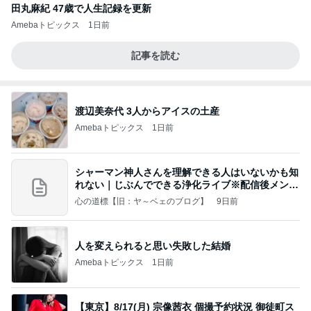
田丸麻紀 47歳で人生記録を更新
Amebaトピックス
1日前
記事を読む
渡辺美奈代 3人からアイスの土産
Amebaトピックス
1日前
シャーマン神人さんを理解できる人はいないかも知
れない｜じぶんでできる浄化ライブ※配信後メンバ
ー限
心の道標【旧：ヤ～ベェのブログ】
9日前
人を変えられると思い失敗した結婚
Amebaトピックス
1日前
【東京】8/17(月) 宗像茜衣 個撮予約状況 御徒町ス