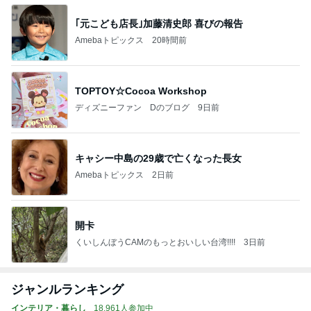
｢元こども店長｣加藤清史郎 喜びの報告
Amebaトピックス
20時間前
TOPTOY☆Cocoa Workshop
ディズニーファン Dのブログ
9日前
キャシー中島の29歳で亡くなった長女
Amebaトピックス
2日前
開卡
くいしんぼうCAMのもっとおいしい台湾!!!!
3日前
ジャンルランキング
インテリア・暮らし
18,961人参加中