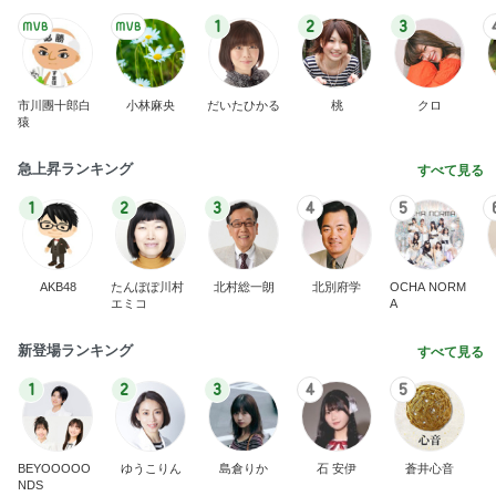
1
2
3
市川團十郎白
小林麻央
だいたひかる
桃
クロ
猿
急上昇ランキング
すべて見る
1
2
3
4
5
AKB48
たんぽぽ川村
北村総一朗
北別府学
OCHA NORM
エミコ
A
新登場ランキング
すべて見る
1
2
3
4
5
BEYOOOOO
ゆうこりん
島倉りか
石 安伊
蒼井心音
NDS