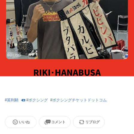
#
英利騎
#
ボクシング
#
ボクシングチケットドットコム
いいね
コメント
リブログ