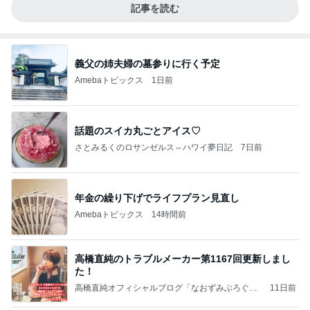
記事を読む
義父の姉夫婦の墓参りに行く予定
Amebaトピックス
1日前
話題のスイカ丸ごとアイス♡
さとみるくのロサンゼルス⇔ハワイ夢日記
7日前
年金の繰り下げでライフプラン見直し
Amebaトピックス
14時間前
高橋直純のトラブルメーカー第1167回更新しまし
た！
高橋直純オフィシャルブログ「なおずみぶろぐ」
11日前
Powered by Ameba