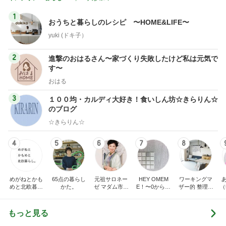
1
おうちと暮らしのレシピ 〜HOME&LIFE〜
yuki (ドキ子）
2
進撃のおはるさん〜家づくり失敗したけど私は元気で
す〜
おはる
3
１００均・カルディ大好き！食いしん坊☆きらりん☆
のブログ
☆きらりん☆
4
5
6
7
8
めがねとかも
65点の暮らし
元祖サロネー
HEY OMEM
ワーキングマ
めと北欧暮ら
かた。
ゼ マダム市川
E！〜0からの
ザー的 整理収
（
し
のほのぼのブ
家づくり〜
納 ＆ 北欧イン
ログ
テリア
もっと見る