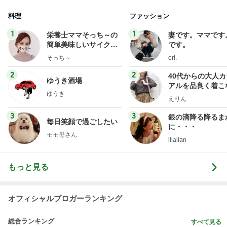
料理
ファッション
1
1
栄養士ママそっち～の
妻です。ママです
簡単美味しいサイクル
です。
献立
そっち～
eri.
2
2
40代からの大人
ゆうき酒場
アルを品良く着こ
ゆうき
ファッションブロ
えりん
3
3
銀の滴降る降るま
毎日笑顔で過ごしたい
に・・・
モモ母さん
illallan
もっと見る
オフィシャルブロガーランキング
総合ランキング
すべて見る