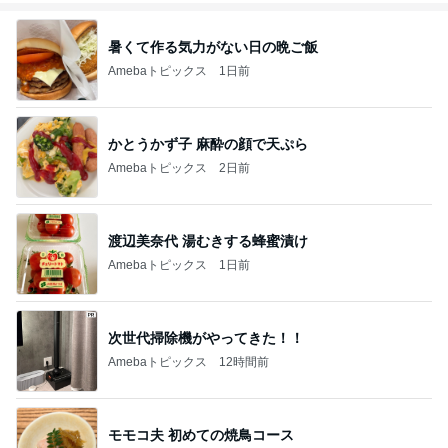
暑くて作る気力がない日の晩ご飯
Amebaトピックス
1日前
かとうかず子 麻酔の顔で天ぷら
Amebaトピックス
2日前
渡辺美奈代 湯むきする蜂蜜漬け
Amebaトピックス
1日前
次世代掃除機がやってきた！！
Amebaトピックス
12時間前
モモコ夫 初めての焼鳥コース