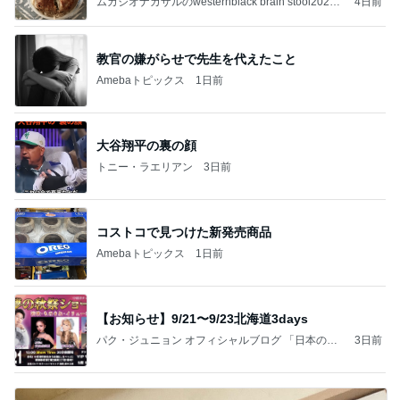
ムカシオナガザルのwesternblack brain stool2024
4日前
年（令和6）11月25日以来減酒断煙再開ムカシオナ
ガザル
教官の嫌がらせで先生を代えたこと
Amebaトピックス
1日前
大谷翔平の裏の顔
トニー・ラエリアン
3日前
コストコで見つけた新発売商品
Amebaトピックス
1日前
【お知らせ】9/21〜9/23北海道3days
パク・ジュニョン オフィシャルブログ 「日本の
3日前
心」 powered by Ameba