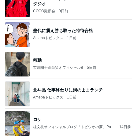
タジオ
COCO撮影会
9日前
塾代に震え勝ち取った特待合格
Amebaトピックス
1日前
移動
市川團十郎白猿オフィシャルB
5日前
北斗晶 仕事終わりに鍋のままランチ
Amebaトピックス
1日前
ロケ
桂文枝オフィシャルブログ「トビウオの夢」Pow
14日前
ered by Ameba