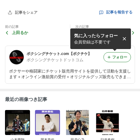
記事を報告する
記事をシェア
前の記事
次の記事
上田るか
村山宗太郎
気に入ったらフォロー
会員登録は不要です
ボクシングチケット.com【ボクチケ】
フォロー
ボクシングチケットドットコム
ボクサーや格闘家にチケット販売用サイトを提供して活動を支援し
ます＋オンライン激励賞の受付＋オリジナルグッズ販売もできま
す！
最近の画像つき記事
山本愛翔
岡本恭佑
田戸心乃
臼井春樹