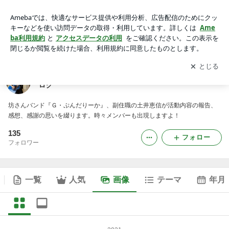
土井恵信（坊さんバンド『Ｇ・ぷんだりーか』）のブログの画
像
アプリをダウンロードして
ブログの更新通知
を受け取りまし
開く
ょう。
土井恵信（坊さんバンド『Ｇ・ぷんだりーか』）のブ
ログ
坊さんバンド『Ｇ・ぷんだりーか』、副住職の土井恵信が活動内容の報告、
感想、感謝の思いを綴ります。時々メンバーも出現しますよ！
135
フォロー
フォロワー
一覧
人気
画像
テーマ
年月