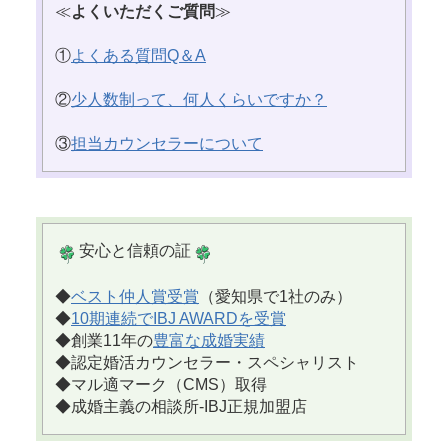
≪
よくいただくご質問
≫
①
よくある質問Q＆A
②
少人数制って、何人くらいですか？
③
担当カウンセラーについて
安心と信頼の証
◆
ベスト仲人賞受賞
（愛知県で1社のみ）
◆
10期連続でIBJ AWARDを受賞
◆創業11年の
豊富な成婚実績
◆認定婚活カウンセラー・スペシャリスト
◆マル適マーク（CMS）取得
◆成婚主義の相談所-IBJ正規加盟店