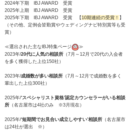
2024年下期 IBJ AWARD 受賞
2025年上期 IBJ AWARD 受賞
2025年下期 IBJ AWARD 受賞 【
10期連続の受賞！
】
（その他、定例会皆勤賞やウェディングナビ特別賞等も受
賞）
≪選出された主なIBJ特集ページ
≫
2023年/
20代に人気の相談所
（7月～12月で20代の入会者
を多く獲得した上位150社）
2023年/
成婚数が多い相談所
（7月～12月で成婚数を多く
輩出した上位300社）
2025年/
‘スペシャリスト資格’認定カウンセラーがいる相談
所
（名古屋市は4社のみ ※3月現在）
2025年/
‘短期間でお見合い成立しやすい’相談所
（名古屋市
は24社が選出 ※）