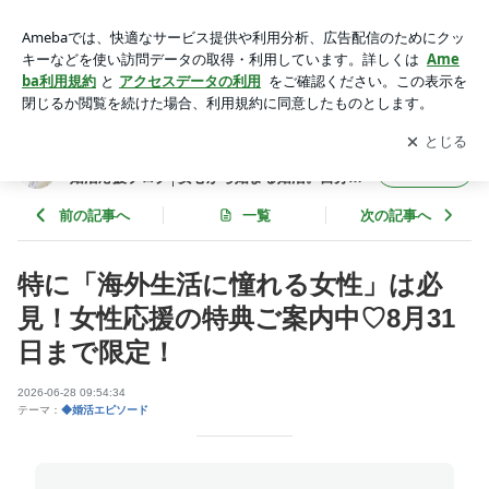
特に「海外生活に憧れる女性」は必見！女性応援の特典ご案内
中♡8月31日まで限定！ | 名古屋 結婚相談所ブライダルサロン
アプリをダウンロードして
ブログの更新通知
を受け取りまし
開く
bouquet婚活応援ブログ│安心から始まる婚活。自分らしい結
ょう。
婚へ。
名古屋 結婚相談所ブライダルサロンbouquet
フォロー
婚活応援ブログ│安心から始まる婚活。自分ら
しい結婚へ。
前の記事へ
一覧
次の記事へ
特に「海外生活に憧れる女性」は必
見！女性応援の特典ご案内中♡8月31
日まで限定！
2026-06-28 09:54:34
テーマ：
◆婚活エピソード