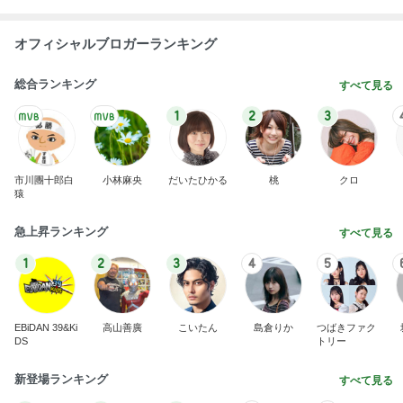
オフィシャルブロガーランキング
総合ランキング
すべて見る
1
2
3
市川團十郎白
小林麻央
だいたひかる
桃
クロ
猿
急上昇ランキング
すべて見る
1
2
3
4
5
EBiDAN 39&Ki
高山善廣
こいたん
島倉りか
つばきファク
DS
トリー
新登場ランキング
すべて見る