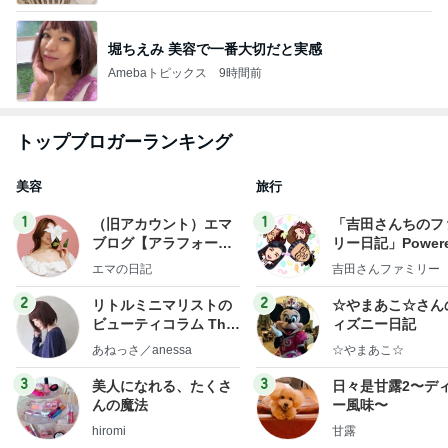
堀ちえみ 美容で一番大切だと実感
Amebaトピックス
9時間前
トップブロガーランキング
美容
旅行
1
1
（旧アカウント）エマ
「吉田さんちのフ
ブログ【アラフォー会
リー日記」Powere
社売却セカンドライ
y Ameba 吉田さ
エマの日記
吉田さんファミリー
フ】
ミリーオフィシャ
ログ
2
2
リトルミニマリストの
☆やまあこ☆さん
ビューティコラム The
ィズニー日記
little minimalist's bea
あねっさ／anessa
☆やまあこ☆
uty colum
3
3
美人になれる、たくさ
日々是甘露2〜デ
んの魔法
ー風味〜
hiromi
甘露