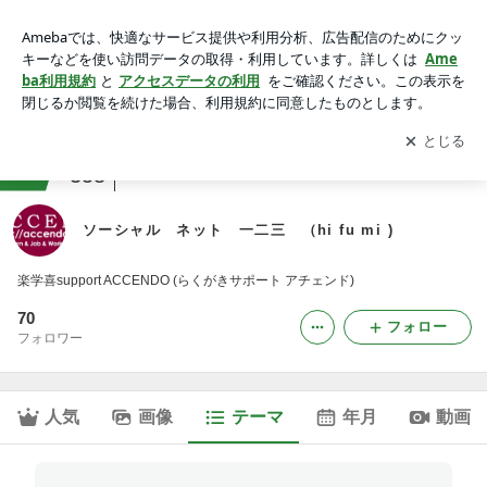
楽学喜support ACCENDO｜ソーシャル ネット 一二三
（hi fu mi )
アプリをダウンロードして
ブログの更新通知
を受け取りまし
開く
ょう。
ranking
会社・広報ジャンル
358
ソーシャル ネット 一二三 （hi fu mi )
楽学喜support ACCENDO (らくがきサポート アチェンド)
70
フォロー
フォロワー
人気
画像
テーマ
年月
動画