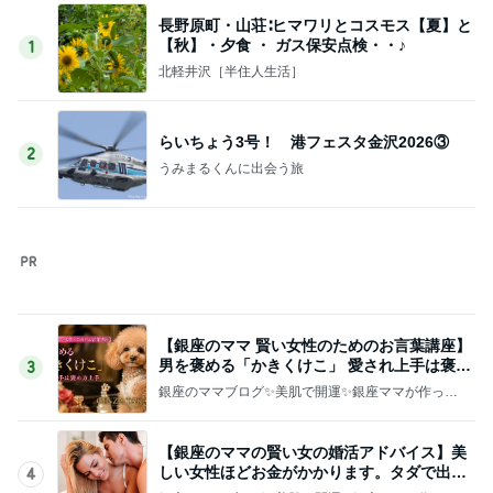
長野原町・山荘∶ヒマワリとコスモス【夏】と
【秋】・夕食 ・ ガス保安点検・・♪
1
北軽井沢［半住人生活］
らいちょう3号！ 港フェスタ金沢2026③
2
うみまるくんに出会う旅
【銀座のママ 賢い女性のためのお言葉講座】
男を褒める「かきくけこ」 愛され上手は褒め
3
方上手
銀座のママブログ✨美肌で開運✨銀座ママが作った
化粧品✨銀座クラブ高嶋25歳で開店✨高嶋りえ子
お着物でエルメス バーキン コーデ
【銀座のママの賢い女の婚活アドバイス】美
しい女性ほどお金がかかります。タダで出会
4
えると思うなよ
銀座のママブログ✨美肌で開運✨銀座ママが作った
化粧品✨銀座クラブ高嶋25歳で開店✨高嶋りえ子
お着物でエルメス バーキン コーデ
アペティートさんでサプライズバースデー♪
5
ヒロの日常ブログ