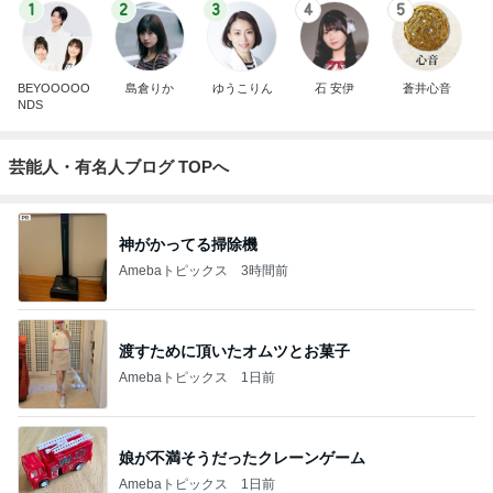
1
2
3
4
5
BEYOOOOO
島倉りか
ゆうこりん
石 安伊
蒼井心音
NDS
芸能人・有名人ブログ TOPへ
神がかってる掃除機
Amebaトピックス
3時間前
渡すために頂いたオムツとお菓子
Amebaトピックス
1日前
娘が不満そうだったクレーンゲーム
Amebaトピックス
1日前