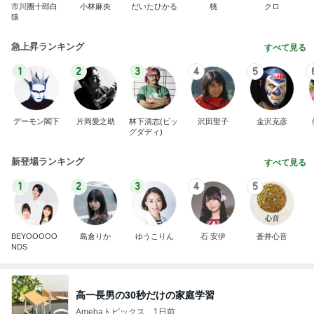
市川團十郎白
小林麻央
だいたひかる
桃
クロ
猿
急上昇ランキング
すべて見る
1
2
3
4
5
デーモン閣下
片岡愛之助
林下清志(ビッ
沢田聖子
金沢克彦
グダディ)
新登場ランキング
すべて見る
1
2
3
4
5
BEYOOOOO
島倉りか
ゆうこりん
石 安伊
蒼井心音
NDS
高一長男の30秒だけの家庭学習
Amebaトピックス
1日前