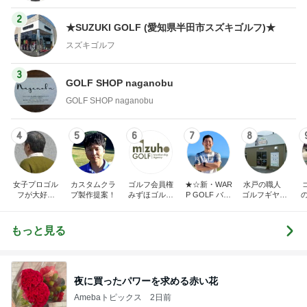
2
★SUZUKI GOLF (愛知県半田市スズキゴルフ)★
スズキゴルフ
3
GOLF SHOP naganobu
GOLF SHOP naganobu
4
5
6
7
8
女子プロゴル
カスタムクラ
ゴルフ会員権
★☆新・WAR
水戸の職人
フが大好き
ブ製作提案！
みずほゴルフ
P GOLF バカ
ゴルフギヤTO
〈でん〉ねん
社長ブログ
社長の独り言
BITA
☆★
もっと見る
夜に買ったパワーを求める赤い花
Amebaトピックス
2日前