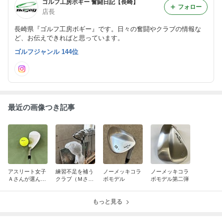
ゴルフ工房ボギー 奮闘日記【長崎】
フォロー
店長
長崎県『ゴルフ工房ボギー』です。日々の奮闘やクラブの情報な
ど、お伝えできればと思っています。
ゴルフジャンル 144位
最近の画像つき記事
アスリート女子
練習不足を補う
ノーメッキコラ
ノーメッキコラ
Ａさんが選んだ
クラブ（Ｍさん
ボモデル
ボモデル第二弾
ウェッジは？
仕様）
もっと見る