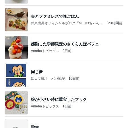
夫とファミレスで晩ごはん
武東由美オフィシャルブログ「MOTOちゃんと
23時間前
のはっぴぃな毎日」Powered by Ameba
感動した季節限定のさくらんぼパフェ
Amebaトピックス
2日前
同じ夢
四コマ戦士 パパ戦記
10日前
娘が小さい時に重宝したフック
Amebaトピックス
1日前
学生