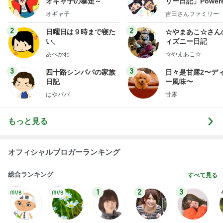
オギャ子の暴走～
リー日記」Powere
y Ameba 吉田さ
オギャ子
吉田さんファミリー
ミリーオフィシャ
ログ
2
2
日曜日は９時まで寝た
☆やまあこ☆さん
い。
ィズニー日記
あべかわ
☆やまあこ☆
3
3
四十路シンパパの家族
日々是甘露2〜デ
日記
ー風味〜
はやパパ
甘露
もっと見る
オフィシャルブロガーランキング
総合ランキング
すべて見る
1
2
3