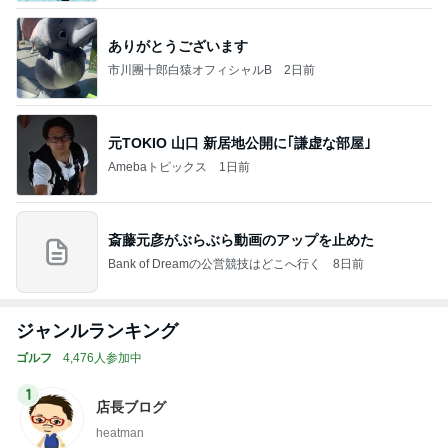
ありがとうございます
市川團十郎白猿オフィシャルB
2日前
元TOKIO 山口 新居地公開に｢謙虚な部屋｣
Amebaトピックス
1日前
斎藤元彦がぶらぶら動画のアップを止めた
Bank of Dreamの公営競技はどこへ行く
8日前
ジャンルランキング
ゴルフ
4,476人参加中
1
店長ブログ
heatman