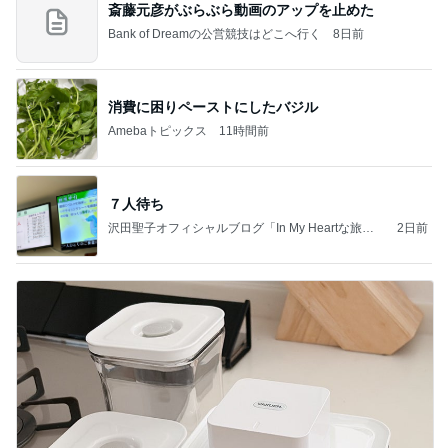
斎藤元彦がぶらぶら動画のアップを止めた
Bank of Dreamの公営競技はどこへ行く
8日前
消費に困りペーストにしたバジル
Amebaトピックス
11時間前
７人待ち
沢田聖子オフィシャルブログ「In My Heartな旅日
2日前
記」by Ameba