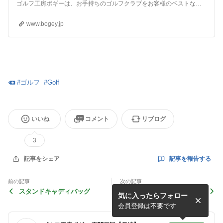
ゴルフ工房ボギーは、お手持ちのゴルフクラブをお客様のベストなギアにカスタムすることを真剣に考え、一人でも多くのゴルファーに楽しく優しく気軽にゴルフをプレーしていただきたくゴルフクラブづくりに専念しています。
www.bogey.jp
#
ゴルフ
#
Golf
いいね
コメント
リブログ
3
記事を報告する
記事をシェア
前の記事
次の記事
スタンドキャディバッグ
ＲＯＤＤＩＯ 選択（Ｄくん
気に入ったらフォロー
仕様）
会員登録は不要です