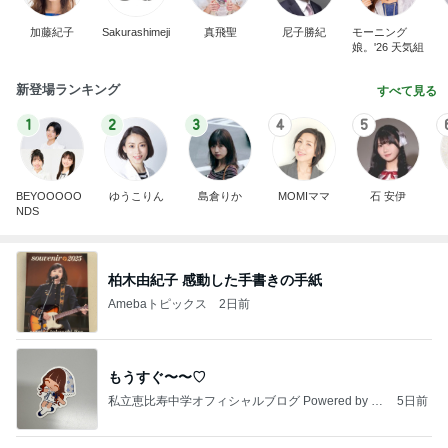
加藤紀子
Sakurashimeji
真飛聖
尼子勝紀
モーニング
娘。'26 天気組
新登場ランキング
すべて見る
1
2
3
4
5
BEYOOOOO
ゆうこりん
島倉りか
MOMIママ
石 安伊
NDS
柏木由紀子 感動した手書きの手紙
Amebaトピックス
2日前
もうすぐ〜〜♡
私立恵比寿中学オフィシャルブログ Powered by A
5日前
meba