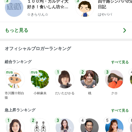
3
3
１００均・カルディ大
四十路シンパパの
好き！食いしん坊☆き
日記
らりん☆のブログ
☆きらりん☆
はやパパ
もっと見る
オフィシャルブロガーランキング
総合ランキング
すべて見る
1
2
3
市川團十郎白
小林麻央
だいたひかる
桃
クロ
猿
急上昇ランキング
すべて見る
1
2
3
4
5