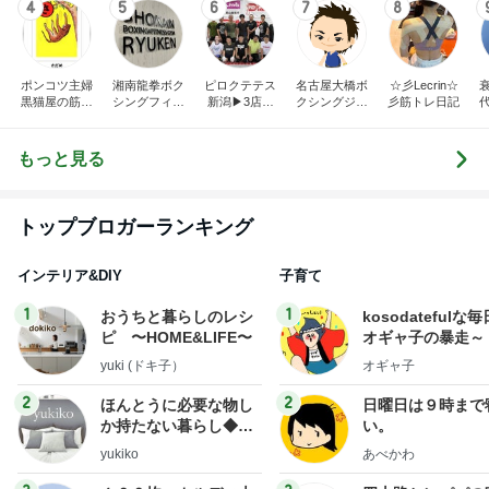
4
5
6
7
8
ポンコツ主婦
湘南龍拳ボク
ピロクテテス
名古屋大橋ボ
☆彡Lecrin☆
黒猫屋の筋ト
シングフィッ
新潟▶3店舗
クシングジム
彡筋トレ日記
レ日記
トネスジム川
（新潟市江南
ブログ
端龍也のブロ
区亀田、中央
グ
区文京町、新
もっと見る
発田市中央
町）
トップブロガーランキング
インテリア&DIY
子育て
1
1
おうちと暮らしのレシ
kosodatefulな毎
ピ 〜HOME&LIFE〜
オギャ子の暴走～
yuki (ドキ子）
オギャ子
2
2
ほんとうに必要な物し
日曜日は９時まで
か持たない暮らし◆Ke
い。
ep Life Simple◆〜イ
yukiko
あべかわ
ンテリアのきろく〜