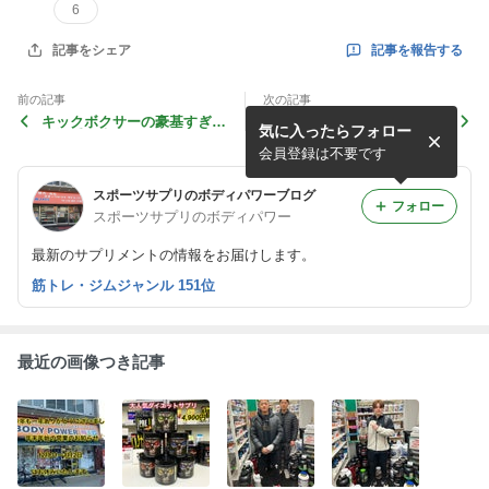
6
記事を報告する
記事をシェア
前の記事
次の記事
キックボクサーの豪基すぎや
10月12日(木曜日)の営業時間
気に入ったらフォロー
ま選手ご来店！10.22KROSS
は、12:00〜17:30になりま
×OVER出場！
す。
会員登録は不要です
スポーツサプリのボディパワーブログ
フォロー
スポーツサプリのボディパワー
最新のサプリメントの情報をお届けします。
筋トレ・ジムジャンル 151位
最近の画像つき記事