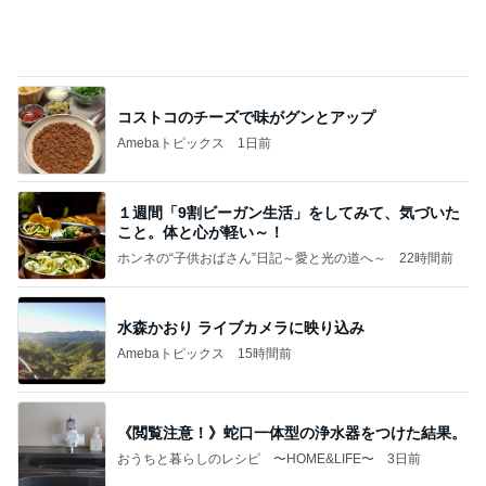
コストコのチーズで味がグンとアップ
Amebaトピックス
1日前
１週間「9割ビーガン生活」をしてみて、気づいた
こと。体と心が軽い～！
ホンネの“子供おばさん”日記～愛と光の道へ～
22時間前
水森かおり ライブカメラに映り込み
Amebaトピックス
15時間前
《閲覧注意！》蛇口一体型の浄水器をつけた結果。
おうちと暮らしのレシピ 〜HOME&LIFE〜
3日前