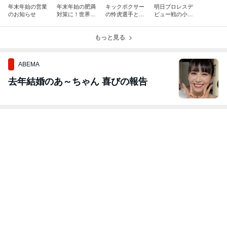
年末年始の営業
年末年始の肥満
キックボクサー
明日プロレスデ
のお知らせ
対策に！世界で
の怜虎選手とヤ
ビュー戦の小藤
100万本以上売
ン ダニエル選手
将太選手にご来
れたダイエット
ご来店！
店いただきまし
サプリ
もっと見る
た！
ABEMA
去年結婚のあ～ちゃん 喜びの報告