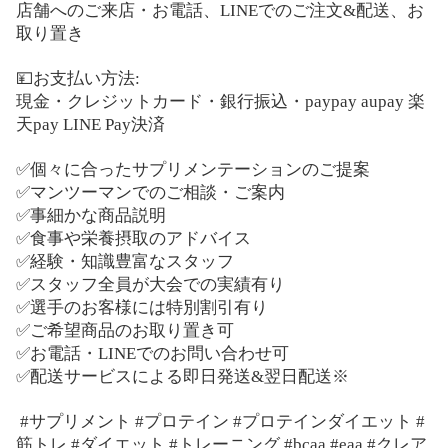
店舗へのご来店・お電話、
LINE
でのご注文
&
配送、お
取り置き
💴
お支払い方法
:
現金・クレジットカード・銀行振込・
paypay aupay
楽
天
pay LINE Pay
決済
✅
個々に合ったサプリメンテーションのご提案
✅
マンツーマンでのご相談・ご案内
✅
事細かな商品説明
✅
食事や栄養摂取のアドバイス
✅
経験・知識豊富なスタッフ
✅
スタッフ全員が大会での実績有り
✅
選手のお客様には特別割引有り
✅
ご希望商品のお取り置き可
✅
お電話・
LINE
でのお問い合わせ可
✅
配送サービスによる即日発送
&
翌日配送※
#
サプリメント
#
プロテイン
#
プロテインダイエット
#
筋トレ
#
ダイエット
#
トレーニング
#bcaa #eaa #
クレア