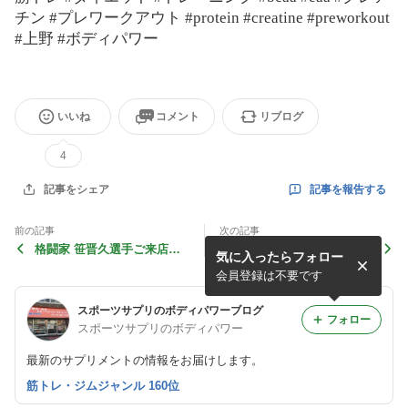
チン
#
プレワークアウト
#protein #creatine #preworkout
#
上野
#
ボディパワー
いいね
コメント
リブログ
4
記事を報告する
記事をシェア
前の記事
次の記事
格闘家 笹晋久選手ご来店！9
7月23日(日曜日)の営業時間
気に入ったらフォロー
月24日パンクラス出場！
は、12:00〜18:00までになり
ます。
会員登録は不要です
スポーツサプリのボディパワーブログ
フォロー
スポーツサプリのボディパワー
最新のサプリメントの情報をお届けします。
筋トレ・ジムジャンル 160位