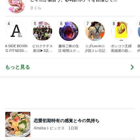
さくら
4
5
6
7
8
A SIDE BOXIN
ピロクテテス
趣味三昧の生
☆彡Lecrin☆
ポンコツ主婦
G FITNESS C
新潟▶3店舗
活 暗闇エクサ
彡筋トレ日記
黒猫屋の筋ト
LUB
（新潟市江南
サイズの楽し
レ日記
区亀田、中央
い沼
区文京町、新
もっと見る
発田市中央
町）
恋愛初期特有の感覚と今の気持ち
Amebaトピックス
1日前