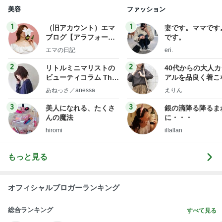
美容
ファッション
1
1
（旧アカウント）エマ
妻です。ママです
ブログ【アラフォー会
です。
社売却セカンドライ
エマの日記
eri.
フ】
2
2
リトルミニマリストの
40代からの大人
ビューティコラム The
アルを品良く着こ
little minimalist's bea
ファッションブロ
あねっさ／anessa
えりん
uty colum
3
3
美人になれる、たくさ
銀の滴降る降るま
んの魔法
に・・・
hiromi
illallan
もっと見る
オフィシャルブロガーランキング
総合ランキング
すべて見る