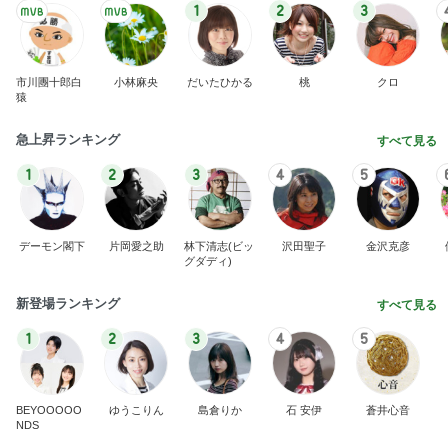
1
2
3
市川團十郎白
小林麻央
だいたひかる
桃
クロ
猿
急上昇ランキング
すべて見る
1
2
3
4
5
デーモン閣下
片岡愛之助
林下清志(ビッ
沢田聖子
金沢克彦
グダディ)
新登場ランキング
すべて見る
1
2
3
4
5
BEYOOOOO
ゆうこりん
島倉りか
石 安伊
蒼井心音
NDS