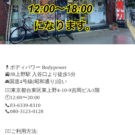
💊
ボディパワー
Bodypower
🚉
JR
上野駅
入谷口より徒歩
5
分
🚘
国道
4
号線
(
昭和通り
)
沿い
🚶‍♂️
東京都台東区東上野
4-10-9
吉岡ビル
1
階
🕙
12:00
〜
20:00
📞
03-6339-8310
📞
080-3123-0128
⠀
🙋‍♂️
ご利用方法
: