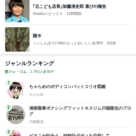
｢元こども店長｣加藤清史郎 喜びの報告
Amebaトピックス
21時間前
開卡
くいしんぼうCAMのもっとおいしい台湾!!!!
3日前
ジャンルランキング
筋トレ・ジム
2,783人参加中
1
ちゃらめのボディコンバットコリオ図鑑
ちゃらめ
2
湘南龍拳ボクシングフィットネスジム川端龍也のブロ
グ
川端龍也
3
ビキニが似合う、砂時計ボディを目指して…