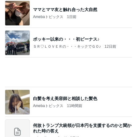
ママとママ友と触れ合った大自然
Amebaトピックス
1日前
ポッキー以来の・・・初ビーナス♪
ＳＲ♡ＬＯＶＥＲの・・・キックでＧＯ♪
12日前
白髪を考え美容師と相談した髪色
Amebaトピックス
11時間前
何故トランプ大統領が日本円を支援するのかと聞か
れた時の答え