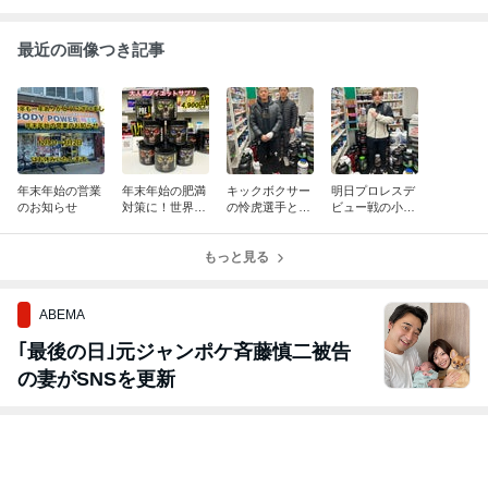
最近の画像つき記事
年末年始の営業
年末年始の肥満
キックボクサー
明日プロレスデ
のお知らせ
対策に！世界で
の怜虎選手とヤ
ビュー戦の小藤
100万本以上売
ン ダニエル選手
将太選手にご来
れたダイエット
ご来店！
店いただきまし
サプリ
もっと見る
た！
ABEMA
｢最後の日｣元ジャンポケ斉藤慎二被告
の妻がSNSを更新