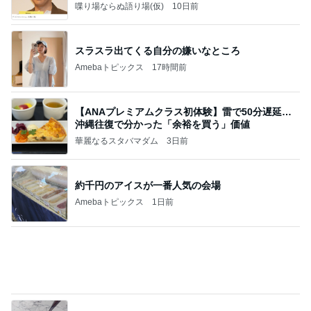
喋り場ならぬ語り場(仮)
10日前
スラスラ出てくる自分の嫌いなところ
Amebaトピックス
17時間前
【ANAプレミアムクラス初体験】雷で50分遅延…
沖縄往復で分かった「余裕を買う」価値
華麗なるスタバマダム
3日前
約千円のアイスが一番人気の会場
Amebaトピックス
1日前