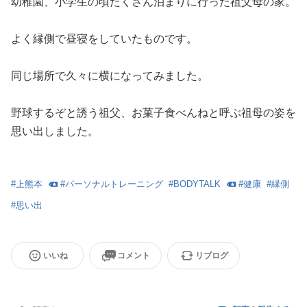
幼稚園、小学生の頃たくさん泊まりに行った祖父母の家。
よく縁側で昼寝をしていたものです。
同じ場所で久々に横になってみました。
野球するぞと誘う祖父、お菓子食べんねと呼ぶ祖母の姿を
思い出しました。
#
上熊本
#
パーソナルトレーニング
#
BODYTALK
#
健康
#
縁側
#
思い出
いいね
コメント
リブログ