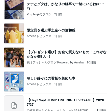
テテとグクは、かなりの確率で一緒にいるね(#^.^
#)
Purplevjkのブログ
2日前
限定品を選ぶ手土産への違和感
Amebaトピックス
1日前
【プレゼント選び】お金で買えないもの！これがな
かなか難しい！
桃オフィシャルブログ Powered by Ameba
10日前
珍しい静かにの看板を集めた本
Amebaトピックス
1日前
【Hey! Say! JUMP ONE NIGHT VOYAGE】2026.
7/27
公式投稿まとめちゃいました。～HSJ＆UT&K.O.
11日前