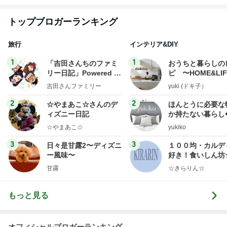
町）
トップブロガーランキング
旅行
インテリア&DIY
1
1
「吉田さんちのファミ
おうちと暮らしの
リー日記」Powered b
ピ 〜HOME&LI
y Ameba 吉田さんファ
吉田さんファミリー
yuki (ドキ子）
ミリーオフィシャルブ
ログ
2
2
☆やまあこ☆さんのデ
ほんとうに必要な
ィズニー日記
か持たない暮らし
ep Life Simple
☆やまあこ☆
yukiko
ンテリアのきろく
3
3
日々是甘露2〜ディズニ
１００均・カルデ
ー風味〜
好き！食いしん坊
らりん☆のブログ
甘露
☆きらりん☆
もっと見る
オフィシャルブロガーランキング