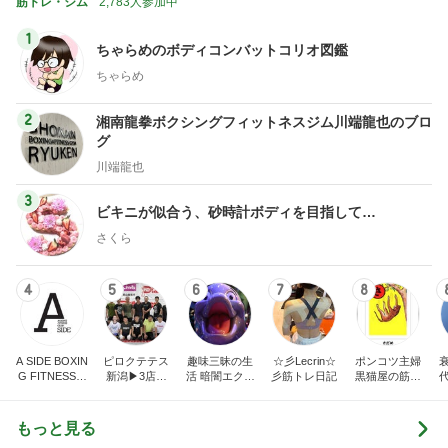
筋トレ・ジム
2,783人参加中
1
ちゃらめのボディコンバットコリオ図鑑
ちゃらめ
2
湘南龍拳ボクシングフィットネスジム川端龍也のブロ
グ
川端龍也
3
ビキニが似合う、砂時計ボディを目指して…
さくら
4
5
6
7
8
A SIDE BOXIN
ピロクテテス
趣味三昧の生
☆彡Lecrin☆
ポンコツ主婦
G FITNESS C
新潟▶3店舗
活 暗闇エクサ
彡筋トレ日記
黒猫屋の筋ト
LUB
（新潟市江南
サイズの楽し
レ日記
区亀田、中央
い沼
区文京町、新
もっと見る
発田市中央