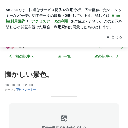
懐かしい景色。 | 熊本のスポーツジム『BodyTalk』スタッフブ
ログ
アプリをダウンロードして
ブログの更新通知
を受け取りまし
開く
ょう。
熊本のスポーツジム『BodyTalk』スタッフブ
フォロー
ログ
前の記事へ
一覧
次の記事へ
懐かしい景色。
2026-06-30 08:20:03
テーマ：
下村トレーナー
広告を表示できませんでした