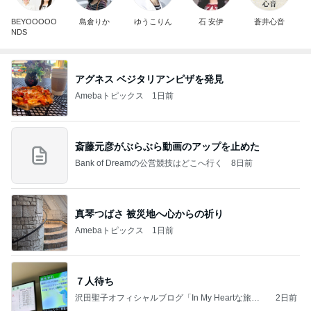
BEYOOOOO
島倉りか
ゆうこりん
石 安伊
蒼井心音
NDS
アグネス ベジタリアンピザを発見
Amebaトピックス
1日前
斎藤元彦がぶらぶら動画のアップを止めた
Bank of Dreamの公営競技はどこへ行く
8日前
真琴つばさ 被災地へ心からの祈り
Amebaトピックス
1日前
７人待ち
沢田聖子オフィシャルブログ「In My Heartな旅日
2日前
記」by Ameba