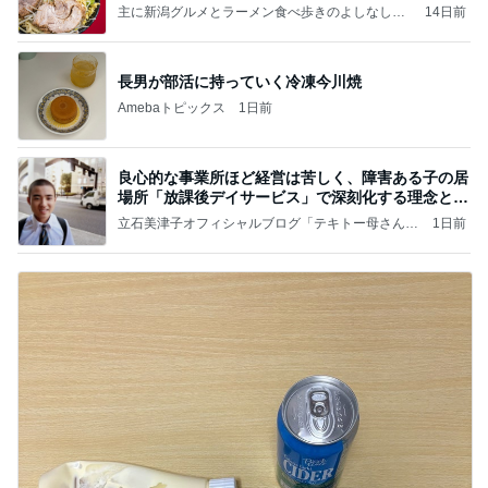
主に新潟グルメとラーメン食べ歩きのよしなしご
14日前
と
長男が部活に持っていく冷凍今川焼
Amebaトピックス
1日前
良心的な事業所ほど経営は苦しく、障害ある子の居
場所「放課後デイサービス」で深刻化する理念と現
実の
立石美津子オフィシャルブログ「テキトー母さんの
1日前
すすめ」Powered by Ameba