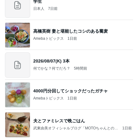
学生
日本人
7日前
高橋英樹 妻と堪能したコシのある蕎麦
Amebaトピックス
1日前
2026/08/07(K) 3本
何でかな？何でだろ？
5時間前
4000円分回してショックだったガチャ
Amebaトピックス
1日前
夫とファミレスで晩ごはん
武東由美オフィシャルブログ「MOTOちゃんとのは
1日前
っぴぃな毎日」Powered by Ameba