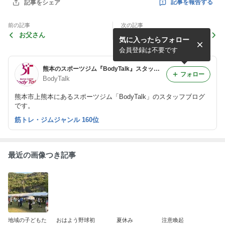
記事を報告する
記事をシェア
前の記事
次の記事
お父さん
見たくないけど見えちゃう
気に入ったらフォロー
会員登録は不要です
熊本のスポーツジム『BodyTalk』スタッフブログ
フォロー
BodyTalk
熊本市上熊本にあるスポーツジム「BodyTalk」のスタッフブログ
です。
筋トレ・ジムジャンル 160位
最近の画像つき記事
地域の子どもた
おはよう野球初
夏休み
注意喚起