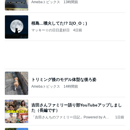
Amebaトピックス
13時間前
桜島…噴火してた!? Σ(O_O；)
マッキー☆の日日是好日
4日前
トリミング後のモデル体型な後ろ姿
Amebaトピックス
14時間前
吉田さんファミリー語り部YouTubeアップしまし
た（長編です）
「吉田さんちのファミリー日記」Powered by Ame
1日前
ba 吉田さんファミリーオフィシャルブログ