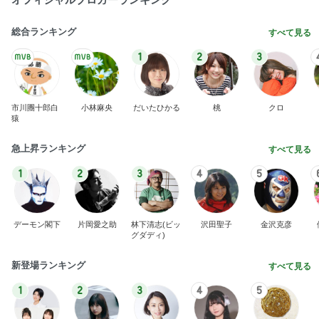
総合ランキング
すべて見る
1
2
3
市川團十郎白
小林麻央
だいたひかる
桃
クロ
猿
急上昇ランキング
すべて見る
1
2
3
4
5
デーモン閣下
片岡愛之助
林下清志(ビッ
沢田聖子
金沢克彦
グダディ)
新登場ランキング
すべて見る
1
2
3
4
5