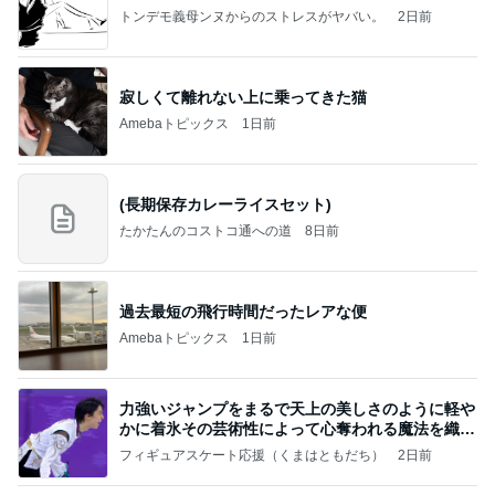
トンデモ義母ンヌからのストレスがヤバい。
2日前
寂しくて離れない上に乗ってきた猫
Amebaトピックス
1日前
(長期保存カレーライスセット)
たかたんのコストコ通への道
8日前
過去最短の飛行時間だったレアな便
Amebaトピックス
1日前
力強いジャンプをまるで天上の美しさのように軽や
かに着氷その芸術性によって心奪われる魔法を織り
なす
フィギュアスケート応援（くまはともだち）
2日前