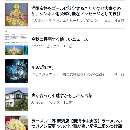
涅槃寂静をゴールに設定することがなぜ大事なの
か、シンボルを受容可能なメッセージとして投げる
ことが
気功師から見たバレエとヒーリングのコツ～「まと
4日前
いのば」ブログ
今秋に再開する嬉しいニュース
Amebaトピックス
1日前
NISA①(;'∀')
パラスジュエリー（白美女神宝珠）の夢の記録
14日前
（続編）
夫が言った引越すかもしれん言葉
Amebaトピックス
1日前
ラーメン二郎 新潟店【新潟市中央区】ラーメン小
つけメン変更 ツルパツ麺が旨い新潟二郎のつけ麺