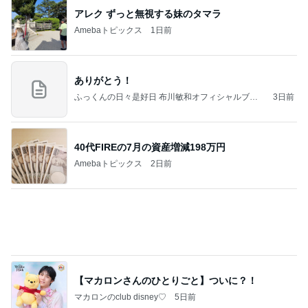
アレク ずっと無視する妹のタマラ
Amebaトピックス
1日前
ありがとう！
ふっくんの日々是好日 布川敏和オフィシャルブロ
3日前
グ
40代FIREの7月の資産増減198万円
Amebaトピックス
2日前
【マカロンさんのひとりごと】ついに？！
マカロンのclub disney♡
5日前