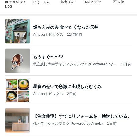
BEYOOOOO
ゆうこりん
島倉りか
MOMIママ
石 安伊
NDS
堀ちえみの夫 食べたくなった天丼
Amebaトピックス
11時間前
もうすぐ〜〜♡
私立恵比寿中学オフィシャルブログ Powered by A
5日前
meba
暴食のせいで急激に出現したむくみ
Amebaトピックス
2日前
【注文住宅】すでにリフォームを、検討している。
桃オフィシャルブログ Powered by Ameba
1日前