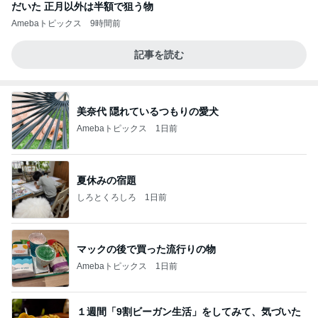
だいた 正月以外は半額で狙う物
Amebaトピックス
9時間前
記事を読む
美奈代 隠れているつもりの愛犬
Amebaトピックス
1日前
夏休みの宿題
しろとくろしろ
1日前
マックの後で買った流行りの物
Amebaトピックス
1日前
１週間「9割ビーガン生活」をしてみて、気づいた