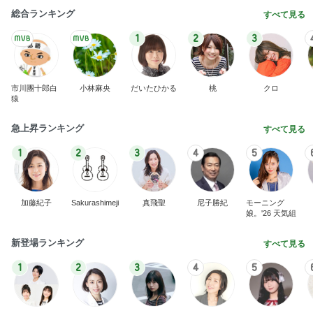
総合ランキング
すべて見る
1
2
3
市川團十郎白
小林麻央
だいたひかる
桃
クロ
猿
急上昇ランキング
すべて見る
1
2
3
4
5
加藤紀子
Sakurashimeji
真飛聖
尼子勝紀
モーニング
娘。'26 天気組
新登場ランキング
すべて見る
1
2
3
4
5