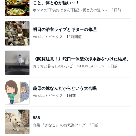
こと。体と心が軽い～！
ホンネの“子供おばさん”日記～愛と光の道へ～
1日前
明日の浴衣ライブとギターの修理
Amebaトピックス
12時間前
《閲覧注意！》蛇口一体型の浄水器をつけた結果。
おうちと暮らしのレシピ 〜HOME&LIFE〜
3日前
義母の嫁なんだからという大合唱
Amebaトピックス
1日前
888
白柴 『きなこ』 のお気楽ブログ
2日前