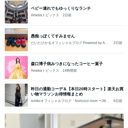
ベビー連れでもゆっくりなランチ
Amebaトピックス
2日前
愚痴っぽくてすみません
だいたひかるオフィシャルブログ Powered by Ame
2日前
ba
森口博子病みつきになったコーヒー菓子
Amebaトピックス
14時間前
昨日の通勤コーデ＆【本日20時スタート】楽天お買
い物マラソンお得情報まとめ
norikoオフィシャルブログ「Noricoco room 〜365
6日前
日コーディネート日記〜」Powered by Ameba