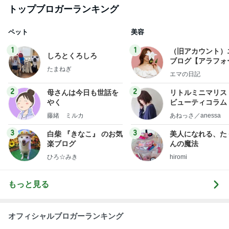
トップブロガーランキング
ペット
美容
1
1
（旧アカウント）
しろとくろしろ
ブログ【アラフォ
たまねぎ
社売却セカンドラ
エマの日記
フ】
2
2
母さんは今日も世話を
リトルミニマリス
やく
ビューティコラム 
little minimalist'
藤緒 ミルカ
あねっさ／anessa
uty colum
3
3
白柴 『きなこ』 のお気
美人になれる、た
楽ブログ
んの魔法
ひろ☆みき
hiromi
もっと見る
オフィシャルブロガーランキング