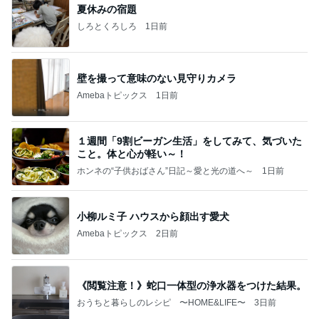
夏休みの宿題
しろとくろしろ
1日前
壁を撮って意味のない見守りカメラ
Amebaトピックス
1日前
１週間「9割ビーガン生活」をしてみて、気づいた
こと。体と心が軽い～！
ホンネの“子供おばさん”日記～愛と光の道へ～
1日前
小柳ルミ子 ハウスから顔出す愛犬
Amebaトピックス
2日前
《閲覧注意！》蛇口一体型の浄水器をつけた結果。
おうちと暮らしのレシピ 〜HOME&LIFE〜
3日前