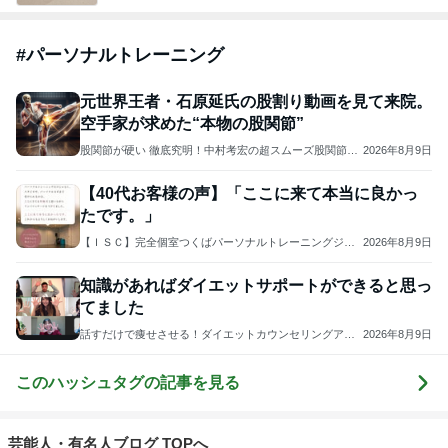
#
パーソナルトレーニング
元世界王者・石原延氏の股割り動画を見て来院。
空手家が求めた“本物の股関節”
股関節が硬い 徹底究明！中村考宏の超スムーズ股関節回
2026年8月9日
転講座
【40代お客様の声】「ここに来て本当に良かっ
たです。」
【ＩＳＣ】完全個室つくばパーソナルトレーニングジム/
2026年8月9日
少人数制フィットネスジム
知識があればダイエットサポートができると思っ
てました
話すだけで痩せさせる！ダイエットカウンセリングアカ
2026年8月9日
デミー／ツヅキトモエ
このハッシュタグの記事を見る
芸能人・有名人ブログ TOPへ