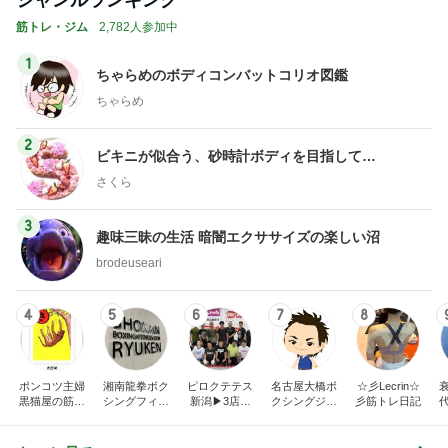
筋トレ・ジム
2,782人参加中
1
ちゃらめのボディコンバットコリオ図鑑
ちゃらめ
2
ビキニが似合う、砂時計ボディを目指して…
さくら
3
趣味三昧の生活 暗闇エクササイズの楽しい沼
brodeuseari
4
5
6
7
8
ポンコツ主婦
湘南龍拳ボク
ピロクテテス
名古屋大橋ボ
☆彡Lecrin☆
黒猫屋の筋ト
シングフィッ
新潟▶3店舗
クシングジム
彡筋トレ日記
レ日記
トネスジム川
（新潟市江南
ブログ
端龍也のブロ
区亀田、中央
グ
区文京町、新