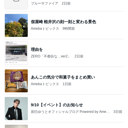
ブルーサファイア
2日前
假屋崎 軽井沢の刻一刻と変わる景色
Amebaトピックス
9時間前
理由を
ZERO「不都合な…ver2」
2日前
あんこの気分で和菓子をまとめ買い
Amebaトピックス
1日前
9/10【イベント】のお知らせ
辰巳ゆうとオフィシャルブログ Powered by Ameb
3日前
a