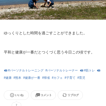
ゆっくりとした時間を過ごすことができました。
平和と健康が一番だとつくづく思う今日この頃です。
#
パーソナルトレーニング
#
パーソナルトレーナー
#
筋トレ
#
健康
#
熊本
#
健康が一番
#
帰省
#
カフェ
#
子育て
#
育児
いいね
コメント
リブログ
7