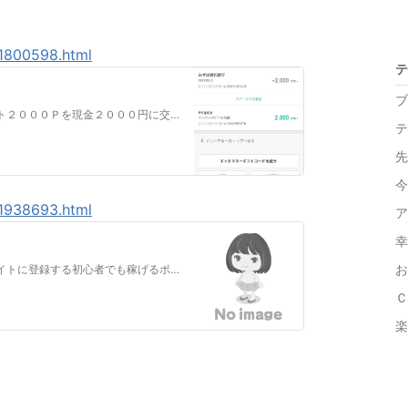
81800598.html
テ
ブ
アクセス数が増えると嬉しいですモッピーポイント２０００Ｐを現金２０００円に交換しましたモッピー友達紹介初心者でも安心！ポイ活応援サービス モッピーで“ポイ活”…
テ
先
今
81938693.html
ア
幸
お
アクセス数が増えると嬉しいです１、ポイントサイトに登録する初心者でも稼げるポイントサイトにバナー広告やＵＲＬから登録してくださいモッピー友達紹介初心者でも安心…
Ｃ
楽