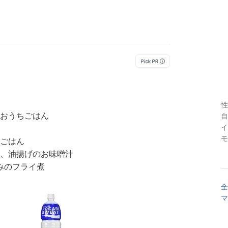
性
おうちごはん
自
イ
モ
ごはん
、油揚げのお味噌汁
みのフライ煮
全
マ