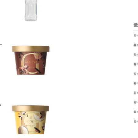
最
#
#
ー
#
#
#
#
#
#
ッ
#
#