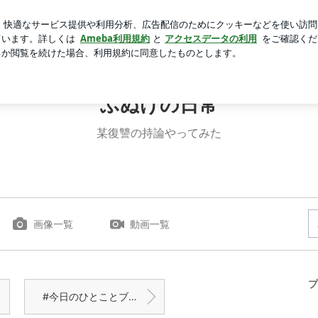
なテラス
芸能人ブログ
人気ブログ
新規登録
ログイ
ふぬけの日常
某復讐の持論やってみた
画像一覧
動画一覧
プ
#今日のひとことブログ