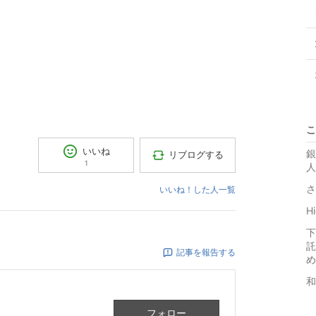
こ
いいね
銀
リブログする
1
人
さ
いいね！した人一覧
H
下
託
記事を報告する
め
和
フォロー