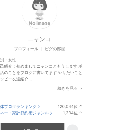
ニャンコ
プロフィール
ピグの部屋
別：
女性
己紹介：
初めましてニャンコともうします ポ
活のことをブログに書いてます やりたいこと
ッピー友達紹介...
続きを見る ＞
体ブログランキング
120,044
位
↑
ラ
ネー・家計節約術ジャンル
1,334
位
↑
ン
ラ
キ
ン
ン
キ