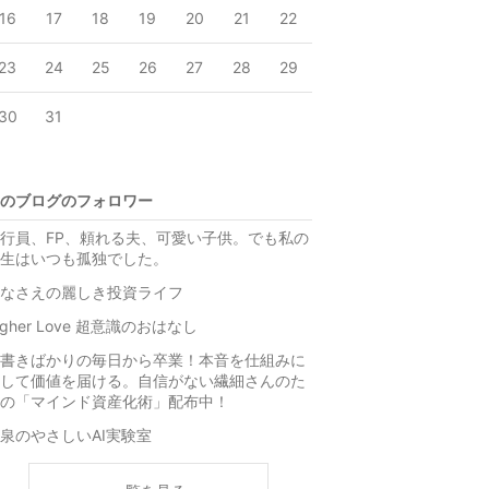
16
17
18
19
20
21
22
23
24
25
26
27
28
29
30
31
のブログのフォロワー
行員、FP、頼れる夫、可愛い子供。でも私の
生はいつも孤独でした。
なさえの麗しき投資ライフ
igher Love 超意識のおはなし
書きばかりの毎日から卒業！本音を仕組みに
して価値を届ける。自信がない繊細さんのた
の「マインド資産化術」配布中！
泉のやさしいAI実験室