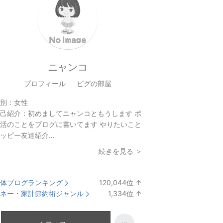
ニャンコ
プロフィール
ピグの部屋
別：
女性
己紹介：
初めましてニャンコともうします ポ
活のことをブログに書いてます やりたいこと
ッピー友達紹介...
続きを見る ＞
体ブログランキング
120,044
位
↑
ラ
ネー・家計節約術ジャンル
1,334
位
↑
ン
ラ
キ
ン
ン
キ