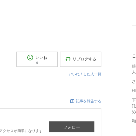
こ
いいね
リブログする
6
銀
人
いいね！した人一覧
さ
H
下
記事を報告する
託
め
和
フォロー
アクセスが簡単になります