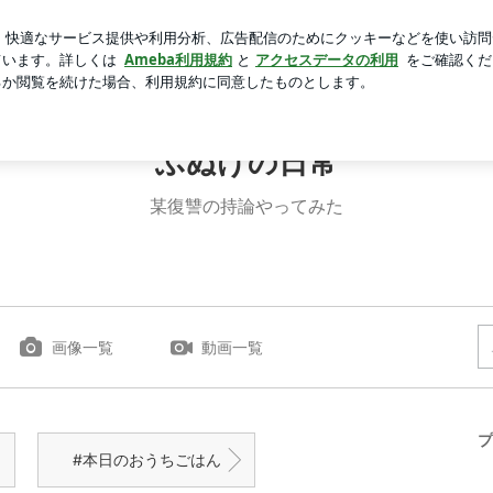
いの続き
芸能人ブログ
人気ブログ
新規登録
ログイ
ふぬけの日常
某復讐の持論やってみた
画像一覧
動画一覧
プ
#本日のおうちごはん