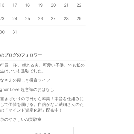
16
17
18
19
20
21
22
23
24
25
26
27
28
29
30
31
のブログのフォロワー
行員、FP、頼れる夫、可愛い子供。でも私の
生はいつも孤独でした。
なさえの麗しき投資ライフ
igher Love 超意識のおはなし
書きばかりの毎日から卒業！本音を仕組みに
して価値を届ける。自信がない繊細さんのた
の「マインド資産化術」配布中！
泉のやさしいAI実験室