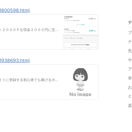
81800598.html
テ
アクセス数が増えると嬉しいですモッピーポイント２０００Ｐを現金２０００円に交換しましたモッピー友達紹介初心者でも安心！ポイ活応援サービス モッピーで“ポイ活”…
ブ
テ
先
今
81938693.html
ア
幸
アクセス数が増えると嬉しいです１、ポイントサイトに登録する初心者でも稼げるポイントサイトにバナー広告やＵＲＬから登録してくださいモッピー友達紹介初心者でも安心…
お
Ｃ
楽