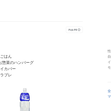
性
ごはん
自
イ
お惣菜のハンバーグ
モ
イカバー
ラブレ
全
マ