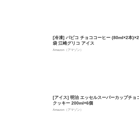
[冷凍] パピコ チョココーヒー (80ml×2本)×2
袋 江崎グリコ アイス
Amazon（アマゾン）
[アイス] 明治 エッセルスーパーカップチョ
クッキー 200ml×6個
Amazon（アマゾン）