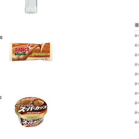
最
#
0
#
#
#
#
#
#
コ
#
#
#