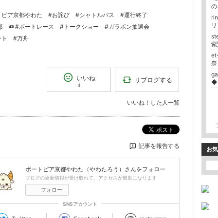
の
トピア京都やわた
#お詫び
#シャトルバス
#運行終了
r
リ
都
#ボートレース
#トークショー
#ガラポン抽選会
s
ント
#万舟
紫
e
奈
g
いいね
リブログする
◆
4
いいね！した人一覧
ポスト
記事を報告する
お気
ボートピア京都やわた（やわたろう）
さんをフォロー
ブログの更新情報が受け取れて、アクセスが簡単になります
フォロー
SNSアカウント