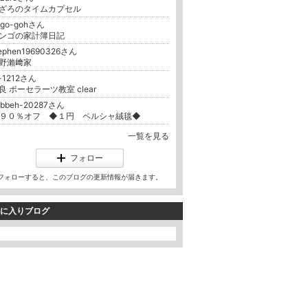
ざろのタイムカプセル
ingo-gohさん
ンゴの家計簿日記
tephen19690326さん
野瀨﨑家
t-1212さん
良 ポーセラーツ教室 clear
abbeh-20287さん
９０％オフ ◆１円 ペルシャ絨毯◆
一覧を見る
フォロー
フォローすると、このブログの更新情報が届きます。
に入りブログ