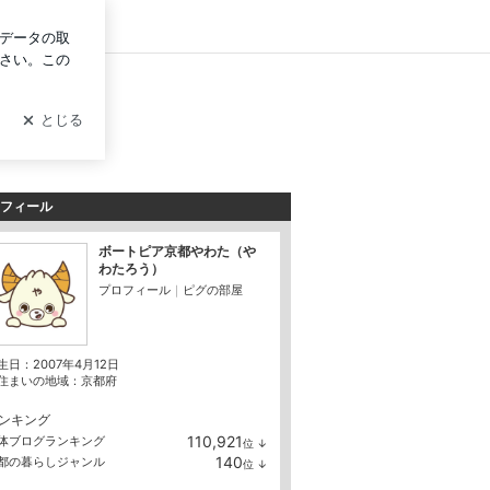
ログイン
フィール
ボートピア京都やわた（や
わたろう）
プロフィール
｜
ピグの部屋
生日：
2007年4月12日
住まいの地域：
京都府
ンキング
110,921
体ブログランキング
位
↓
ラ
140
都の暮らしジャンル
位
↓
ン
ラ
キ