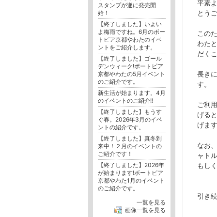
平素
スタンプが遂に発売開
とう
始！
【終了しました】いよい
よ梅雨ですね。6月のボー
この
トピア京都やわたのイベ
わた
ントをご紹介します。
だく
【終了しました】ゴール
デンウィーク!ボートピア
長き
京都やわたの5月イベント
のご紹介です。
す。
新生活が始まります。4月
のイベントのご紹介‼︎
ご利
【終了しました】もうす
げる
ぐ春。2026年3月のイベ
げま
ントの紹介です。
【終了しました】真冬到
なお
来中！２月のイベントの
ご紹介です！
ャトル
【終了しました】2026年
もしく
が始まります!ボートピア
京都やわた1月のイベント
のご紹介です。
引き
一覧を見る
画像一覧を見る