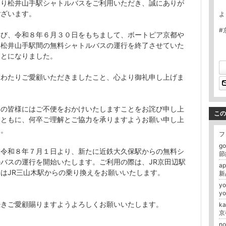
より松井山手駅シャトルバスをご利用いただき、誠にありが
ございます。
よ
#
たび、令和８年６月３０日をもちまして、ボートピア京都や
と松井山手駅間の無料シャトルバスの運行を終了させていた
ことになりました。
にわたりご愛顧いただきましたこと、心より御礼申し上げま
用の皆様にはご不便をおかけいたしますことをお詫び申し上
この
とともに、何卒ご理解とご協力を承りますようお願い申し上
す。
フ
go
、令和８年７月１日より、新たに近鉄大久保駅からの無料シ
節
バスの運行を開始いたします。ご利用の際は、JR京田辺駅
ap
はJR三山木駅からの乗り換えをお願いいたします。
y
y
続きご愛顧賜りますようよろしくお願いいたします。
k
n