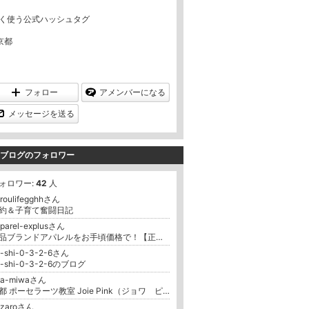
ン
ン
キ
グ
く使う公式ハッシュタグ
ン
下
グ
降
下
京都
降
フォロー
アメンバーになる
メッセージを送る
ブログのフォロワー
ォロワー:
42
人
roulifegghhさん
約＆子育て奮闘日記
parel-explusさん
新品ブランドアパレルをお手頃価格で！【正規品のみ】ブランドアパレル通販
o-shi-0-3-2-6さん
o-shi-0-3-2-6のブログ
aa-miwaさん
京都 ポーセラーツ教室 Joie Pink（ジョワ ピンク）
ozaroさん