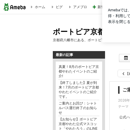
ホーム
ピグ
アメブロ
新登場したカフェテ
ご案内とお詫び：シャトルバス運行終了のお知らせ | ボート
ボートピア京都やわた
京都府八幡市にある、ボートピア京都やわたのブ
最新の記事
真夏！8月のボートピア京
都やわたイベントのご紹
【
介!
【終了しました】夏が到
来！7月のボートピア京都
ご
やわたイベントのご紹介
です。
2026
ご案内とお詫び：シャト
テーマ
ルバス運行終了のお知ら
せ
公式ハ
【お知らせ】ボートピア
京都やわた公式マスコッ
ト「やわたろう」のLINE