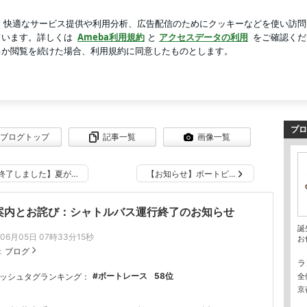
リアの夏メニュー
芸能人ブログ
人気ブログ
新規登録
ピア京都やわた（やわたろう）のブログ【公式】
（やわたろう）のブログ【公式】
ログです！
プロ
ブログトップ
記事一覧
画像一覧
終了しました】夏が…
【お知らせ】ボートピ…
案内とお詫び：シャトルバス運行終了のお知らせ
誕
年06月05日 07時33分15秒
お
：
ブログ
ラ
ボートレース
58
位
ッシュタグランキング：
全
京