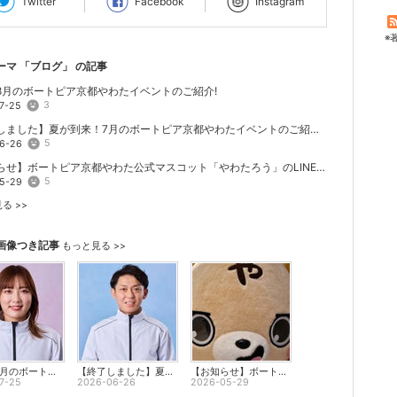
Twitter
Facebook
Instagram
※
ーマ 「
ブログ
」 の記事
8月のボートピア京都やわたイベントのご紹介!
3
7-25
【終了しました】夏が到来！7月のボートピア京都やわたイベントのご紹介です。
5
6-26
【お知らせ】ボートピア京都やわた公式マスコット「やわたろう」のLINEスタンプが遂に発売開始！
5
5-29
る >>
画像つき記事
もっと見る >>
真夏！8月のボートピア京都やわたイベントのご紹介!
【終了しました】夏が到来！7月のボートピア京都やわたイベントのご紹介です。
【お知らせ】ボートピア京都やわた公式マスコット「やわたろう」のLINEスタンプが遂に発売開始！
7-25
2026-06-26
2026-05-29