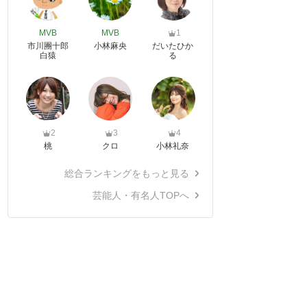
MVB
MVB
1
市川團十郎
小林麻央
だいたひか
白猿
る
2
3
4
桃
クロ
小林礼奈
総合ランキングをもっと見る
芸能人・有名人TOPへ