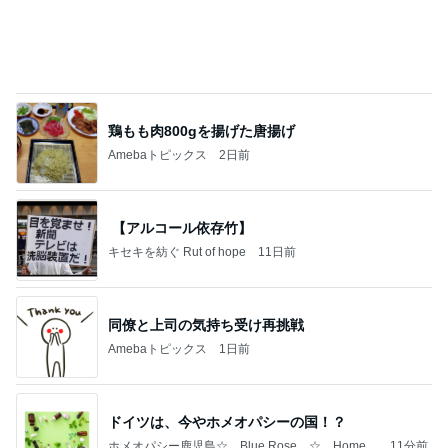
人と動物の絆～エンジェリックチャネル認定獣医師
2日前
Risa
完全独自路線のマーボードーフ定食
Amebaトピックス
10時間前
【思考のパラダイムシフト ー 症状は表現だ】
キセキを紡ぐ Rut of hope
13日前
具材のバランスを見直してほしいパン
Amebaトピックス
1日前
自分との調和を取り戻す1週間
KAORi. のひとりごと
9日前