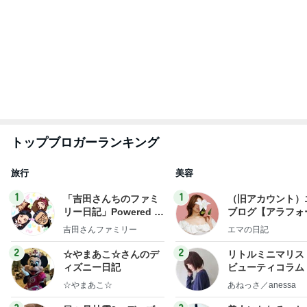
総合ランキング
すべて見る
1
2
3
市川團十郎白
小林麻央
だいたひかる
桃
クロ
猿
急上昇ランキング
すべて見る
1
2
3
4
5
木村直人
BEYOOOOO
美川憲一
吉岡淳
水森かおり
NDS
新登場ランキング
すべて見る
1
2
3
4
5
BEYOOOOO
島倉りか
ゆうこりん
MOMIママ
石 安伊