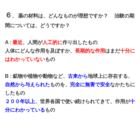
６
、 薬の材料は、どんなものが理想ですか？ 治験の期
間については、どうですか？
A :
最近
、人間が
人工的に
作り出したもの
人体にどんな作用を及ぼすか、
長期的な作用
はまだ
十分に
はわかっていない
もの
B : 鉱物や植物や動物など、
古来から
地球上に存在する、
自然から与えられた
ものを、
完全に無害で安全
なかたちに
したもの
２００年以上
、世界各国で使い続けられてきて、作用が
十
分にわかっている
もの