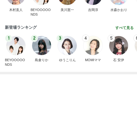
同僚と上司の気持ち受け再挑戦
Amebaトピックス
1日前
ドイツは、今やホメオパシーの国！？
ホメオパシー鹿児島☆ Blue Rose ☆ Homeo
11分前
pathy in Kagoshima ☆
桃 加工なしで美しい友人に驚き
Amebaトピックス
1日前
”【思考のパラダイムシフト ー 症状は表現だ】”
勝率を上げる整体師 (からだのイタコ)～Body voice
9日前
～