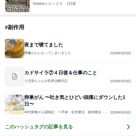
夜まで寝てました
膵臓がんになってしまいました
2026年8月8日
カドサイラ⑦４日後＆仕事のこと
３児母ちゃんの乳癌治療日記
2026年8月8日
卵巣がん 〜吐き気とひどい頭痛にダウンした1
日〜
40代卵巣がん闘病記 〜手術・化学療法・維持療法・副
2026年8月8日
作用などと日常の記録〜
このハッシュタグの記事を見る
芸能人・有名人ブログ TOPへ