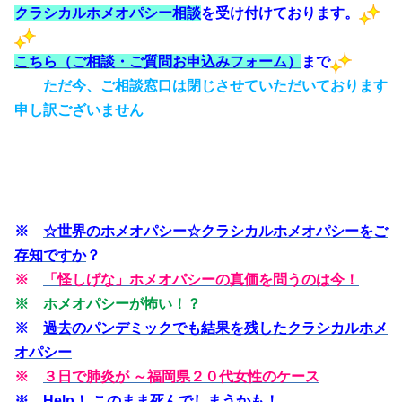
クラシカルホメオパシー相談
を受け付けております。
こ
ちら（ご相談・ご質問お申込みフォーム）
まで
ただ今、ご相談窓口は閉じさせていただいております
申し訳ございません
※
☆世界のホメオパシー☆クラシカルホメオパシーをご
存知ですか
？
※
「怪しげな」ホメオパシーの真価を問うのは今！
※
ホメオパシーが怖い！？
※
過去のパンデミックでも結果を残したクラシカルホメ
オパシー
※
３日で肺
炎
が ～福岡県２０代女性のケース
※
Help！ このまま死んでしまうかも！