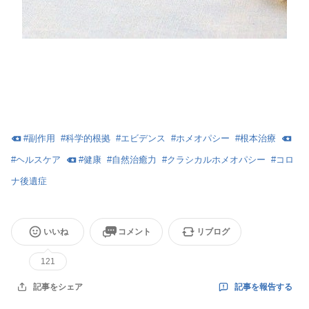
#
副作用
#
科学的根拠
#
エビデンス
#
ホメオパシー
#
根本治療
#
ヘルスケア
#
健康
#
自然治癒力
#
クラシカルホメオパシー
#
コロ
ナ後遺症
いいね
コメント
リブログ
121
記事を報告する
記事をシェア