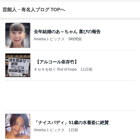
去年結婚のあ～ちゃん 喜びの報告
Amebaトピックス
9時間前
【アルコール依存竹】
キセキを紡ぐ Rut of hope
11日前
「ナイスバディ」51歳の水着姿に絶賛
Amebaトピックス
1日前
ドイツは、今やホメオパシーの国！？
ホメオパシー鹿児島☆ Blue Rose ☆ Homeo
11分前
pathy in Kagoshima ☆
ジャンルランキング
健康・ヘルスケア
15,071人参加中