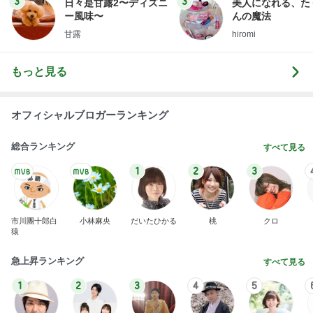
NDS
離婚する気はない男の典型的な言い訳
Amebaトピックス
22時間前
「いまさら」を超えてー獅子座新月
KAORi. のひとりごと
1日前
鶏もも肉800gを揚げた唐揚げ
Amebaトピックス
2日前
【アルコール依存竹】
キセキを紡ぐ Rut of hope
11日前