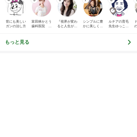
トップブロガーランキング
旅行
美容
1
1
「吉田さんちのファミ
（旧アカウント）
リー日記」Powered b
ブログ【アラフォ
y Ameba 吉田さんファ
社売却セカンドラ
吉田さんファミリー
エマの日記
ミリーオフィシャルブ
フ】
ログ
2
2
☆やまあこ☆さんのデ
リトルミニマリス
ィズニー日記
ビューティコラム 
little minimalist'
☆やまあこ☆
あねっさ／anessa
uty colum
3
3
日々是甘露2〜ディズニ
美人になれる、た
ー風味〜
んの魔法
甘露
hiromi
もっと見る
オフィシャルブロガーランキング