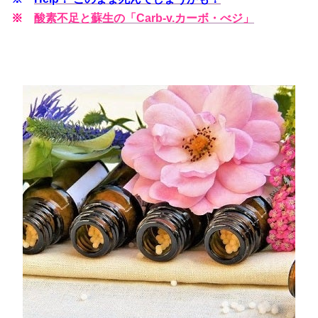
※
酸素不足と蘇生の「Carb-v.カーボ・べジ」