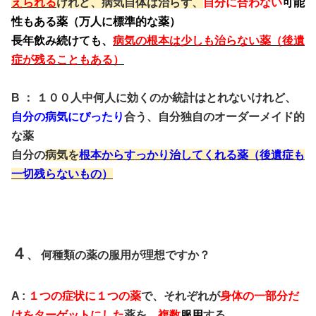
えられる
けれど、病気自体は治らず、
自分に合わない
可能
性もある薬（万人に標準的な薬）
長年飲み続けても、
病気の根本は少しも治らない薬（後遺
症が残ることもある）
B ： １００人中何人に効くのか統計はとれないけれど、
自分の病気にぴったり
合う、自分独自のオーダーメイド的
な薬
自分の
病気を
根本からすっかり治してくれる薬（後遺症も
一切残らないもの）
４
、 何種類の薬の服用が理想ですか？
A :
１つの症状に１つの薬
で、それぞれが
身体の一部分だ
けをターゲットにした
薬を、
複数
服用
する。