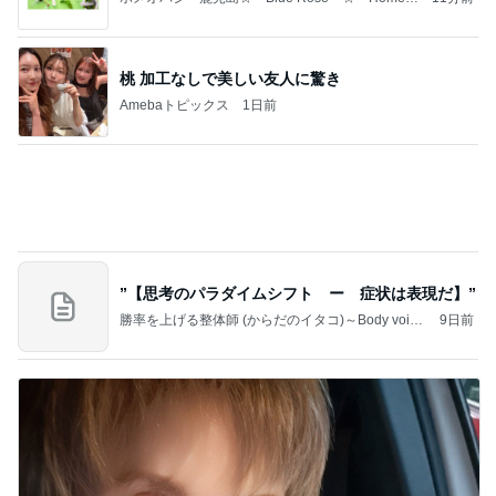
組み合わせた休日の簡単な朝ご飯
Amebaトピックス
1日前
もうひとつの西洋医学 ～ 戦わないホメオパシー
～
ホメオパシー鹿児島☆ Blue Rose ☆ Home
11時間前
opathy in Kagoshima ☆
4ヶ月ぶりの通院できつかった坂
Amebaトピックス
1日前