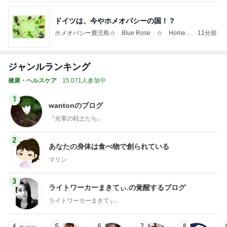
1
wantonのブログ
『光軍の戦士たち』
2
あなたの身体は食べ物で創られている
マリン
3
ライトワーカーまきてぃ.の覚醒するブログ
ライトワーカーまきてぃ.
4
5
6
7
8
世にも美しい
富田林かとう
『視界が変わ
シンプルに豊
ルチアの育毛
ガンの治し方
歯科医院 み
ると人生が変
かに美しく自
先生ゆっこち
ちこ先生ブロ
わる』あいこ
由に生きる
ゃんブログ(東
グ
のアイケア日
田雪子）
記
もっと見る