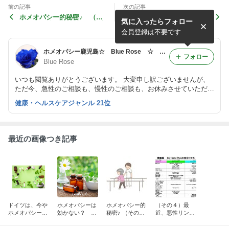
前の記事
次の記事
ホメオパシー的秘密♪ （そ
こんなレメディありますか？
気に入ったらフォロー
の８） 椎間板ヘルニア・坐
「中耳炎」（その２）
骨神経痛
会員登録は不要です
ホメオパシー鹿児島☆ Blue Rose ☆ Homeopathy in Kagoshima ☆
フォロー
Blue Rose
いつも閲覧ありがとうございます。 大変申し訳ございませんが、
ただ今、急性のご相談も、慢性のご相談も、お休みさせていただい
ております。 ご相談をご希望の方は、お休みに伴うお知らせ の
健康・ヘルスケアジャンル 21位
記事をご覧ください。
最近の画像つき記事
ドイツは、今や
ホメオパシーは
ホメオパシー的
（その４）最
ホメオパシーの
効かない？ 怖
秘密♪ （その
近、悪性リンパ
国！？
い！？ まさか
１） 肺炎・認
腫の方が多いみ
知症・パニック
たいです！？