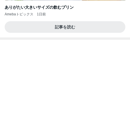
Amebaトピックス
1日前
学生
日本人
7日前
本格的なドーナツでのおうちカフェ
Amebaトピックス
10時間前
力強いジャンプをまるで天上の美しさのように軽や
かに着氷その芸術性によって心奪われる魔法を織り
なす
フィギュアスケート応援（くまはともだち）
1日前
あんこのみと思っていたお団子
Amebaトピックス
20時間前