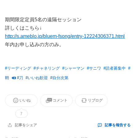
期間限定定員5名の遠隔セッション
詳しくはこちら↓
http://s.ameblo.jp/bluem-fsong/entry-12224306371.html
年内お申し込みの方のみ。
#
リーディング
#
チャネリング
#
シャーマン
#
サニワ
#
読者募集中
#
鞘
#
刀
#
いいね歓迎
#
自分次第
いいね
コメント
リブログ
7
記事を報告する
記事をシェア