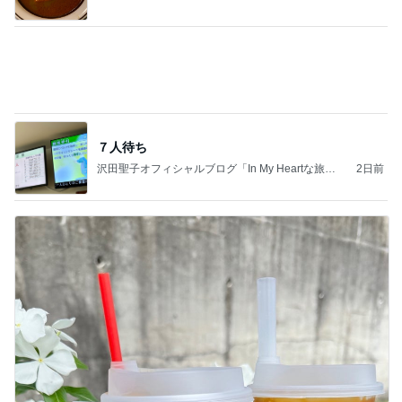
ありがたい大きいサイズの飲むプリン
Amebaトピックス
1日前
記事を読む
娘がニッコニコだった素敵な展示
Amebaトピックス
10時間前
同じ夢
四コマ戦士 パパ戦記
10日前
撫でられ要員が増え神妙な顔の猫