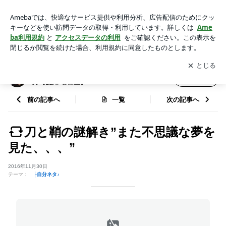
刀と鞘の謎解き”また不思議な夢を見た、、、” | スピリチュア
ルが導く本当の私の幸せな生き方【愛知/名古屋】
アプリをダウンロードして
ブログの更新通知
を受け取りまし
開く
ょう。
スピリチュアルが導く本当の私の幸せな生き
フォロー
方【愛知/名古屋】
前の記事へ
一覧
次の記事へ
刀と鞘の謎解き”また不思議な夢を
見た、、、”
2016年11月30日
テーマ：
├自分ネタ♪