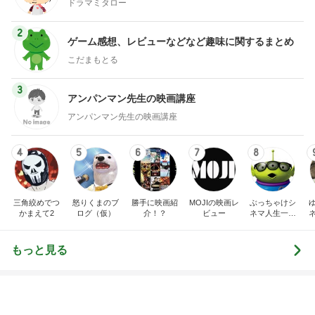
ドラマミタロー
2
ゲーム感想、レビューなどなど趣味に関するまとめ
こだまもとる
3
アンパンマン先生の映画講座
アンパンマン先生の映画講座
4
5
6
7
8
三角絞めでつ
怒りくまのブ
勝手に映画紹
MOJIの映画レ
ぶっちゃけシ
かまえて2
ログ（仮）
介！？
ビュー
ネマ人生一直
線！❁
もっと見る
美奈代 夫と次男 長男は衣装探し