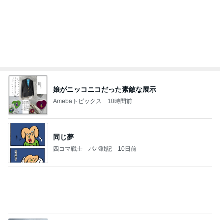
夫とファミレスで晩ごはん
武東由美オフィシャルブログ「MOTOちゃんとのは
1日前
っぴぃな毎日」Powered by Ameba
野沢 バブル時代の仲間と焼肉ランチ
Amebaトピックス
19時間前
記事を読む