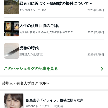
忍者刀に近づく～舞鶴紋の根付について～
キリリのイルーナ日記
2026年8月6日
人生の伏線回収のご縁。
合同会社伏見企画 みかん先生の自転車ブログ
2026年8月6日
虎徹の時代
渓流詩人の徒然日記
2026年8月6日
このハッシュタグの記事を見る
芸能人・有名人ブログ TOPへ
飯島直子「イライラ」投稿に様々な声
Amebaトピックス
9時間前