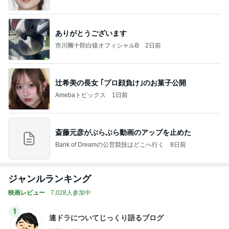
ありがとうございます
市川團十郎白猿オフィシャルB
2日前
辻希美の長女 ｢プロ顔負け｣のお菓子公開
Amebaトピックス
1日前
斎藤元彦がぶらぶら動画のアップを止めた
Bank of Dreamの公営競技はどこへ行く
8日前
ジャンルランキング
映画レビュー
7,028人参加中
1
連ドラについてじっくり語るブログ