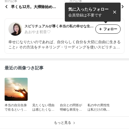
前の記事
次の記事
早くも12月。大掃除始めま
ガイダンスにより、遠隔での
気に入ったらフォロー
す！
セッションやります
会員登録は不要です
スピリチュアルが導く本当の私の幸せな生き方【愛知/名古屋】
フォロー
あおやま初音♡
幸せになりたいのであれば、自分らしく自分を大切に自由に生きる
こと♪ その方法をチャネリング・リーディングを使いスピリチュア
ルな視点から読み解きます。
最近の画像つき記事
本当の自分自身
見たくない理由
自分との問答が
私の中の男性性
で在るというこ
は感じたくない
明確な表現を生
は私だけの執事
とは「チャネリ
感覚を味わうこ
み出す♡
であるべし♡
ングの常態化」
とを恐れている
♡
からなのですー
もっと見る
♡