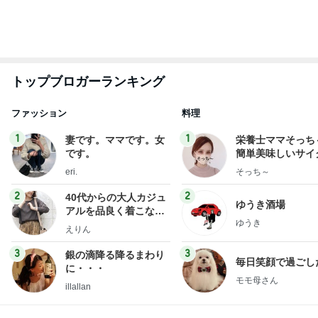
1
1
妻です。ママです。女
栄養士ママそっち
です。
簡単美味しいサイ
献立
eri.
そっち～
2
2
40代からの大人カジュ
ゆうき酒場
アルを品良く着こなす
ゆうき
ファッションブログ
えりん
3
3
銀の滴降る降るまわり
毎日笑顔で過ごし
に・・・
モモ母さん
illallan
もっと見る
オフィシャルブロガーランキング
総合ランキング
すべて見る
1
2
3