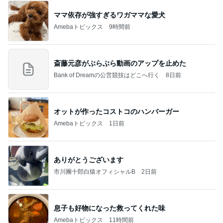
ありがとうございます
市川團十郎白猿オフィシャルB
2日前
息子も好物になった救ってくれた味
Amebaトピックス
11時間前
７人待ち
沢田聖子オフィシャルブログ「In My Heartな旅日
2日前
記」by Ameba