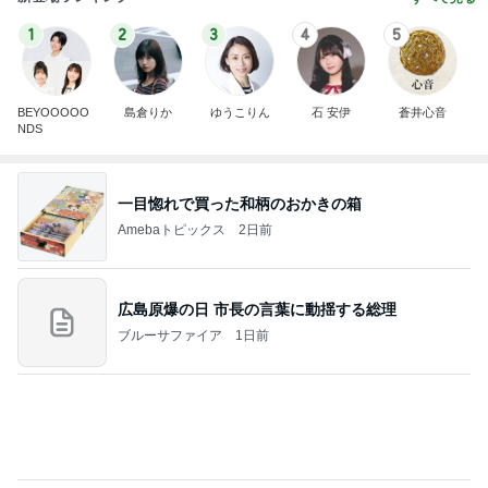
Amebaトピックス
2日前
広島原爆の日 市長の言葉に動揺する総理
ブルーサファイア
1日前
ママ依存が強すぎるワガママな愛犬
Amebaトピックス
9時間前
斎藤元彦がぶらぶら動画のアップを止めた
Bank of Dreamの公営競技はどこへ行く
8日前
オットが作ったコストコのハンバーガー
Amebaトピックス
1日前