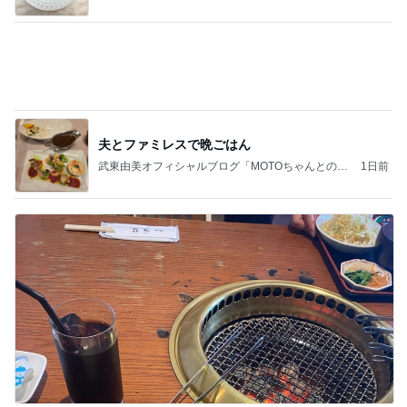
メンタルクリニックへ向かう朝の緊張
Amebaトピックス
1日前
お願い
モンスターアクアリウム＆レプタイルズ 買取販売
7日前
情報
1GB制限の息子が見つけた楽しみ
Amebaトピックス
1日前
2026/07/27(K) 4本
何でかな？何でだろ？
11日前