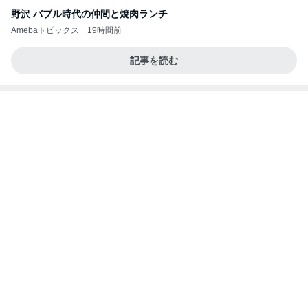
爽やか後味が最高な大人のスイーツ
Amebaトピックス
1日前
義母は観念した？
トンデモ義母ンヌからのストレスがヤバい。
2日前
リーズナブル過ぎる330円の玉子丼
Amebaトピックス
1日前