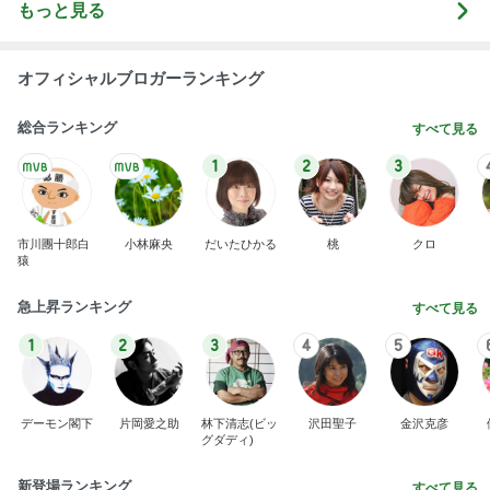
市川團十郎白
小林麻央
だいたひかる
桃
クロ
猿
急上昇ランキング
すべて見る
1
2
3
4
5
デーモン閣下
片岡愛之助
林下清志(ビッ
沢田聖子
金沢克彦
グダディ)
新登場ランキング
すべて見る
1
2
3
4
5
BEYOOOOO
島倉りか
ゆうこりん
石 安伊
蒼井心音
NDS
一目惚れで買った和柄のおかきの箱