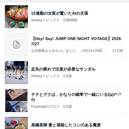
15連勤の女医が驚いたAIの主張
Amebaトピックス
22時間前
【Hey! Say! JUMP ONE NIGHT VOYAGE】2026.
7/27
公式投稿まとめちゃいました。～HSJ＆UT&K.O.
11日前
～
足先の痺れで注意が必要なサンダル
Amebaトピックス
1日前
テテとグクは、かなりの確率で一緒にいるね(#^.^
#)
Purplevjkのブログ
1日前
高橋英樹 妻と堪能したコシのある蕎麦