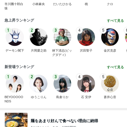
市川團十郎白
小林麻央
だいたひかる
桃
クロ
猿
急上昇ランキング
すべて見る
1
2
3
4
5
デーモン閣下
片岡愛之助
林下清志(ビッ
沢田聖子
金沢克彦
グダディ)
新登場ランキング
すべて見る
1
2
3
4
5
BEYOOOOO
ゆうこりん
島倉りか
石 安伊
蒼井心音
NDS
麺をあまり好んで食べない理由に納得