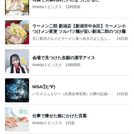
Amebaトピックス
12時間前
ラーメン二郎 新潟店【新潟市中央区】ラーメン小
つけメン変更 ツルパツ麺が旨い新潟二郎のつけ麺
主に新潟グルメとラーメン食べ歩きのよしなしご
14日前
と
会場で見つけた念願の漢字アイス
Amebaトピックス
14時間前
NISA①(;'∀')
パラスジュエリー（白美女神宝珠）の夢の記録
14日前
（続編）
仕事で痩せた娘にかけた言葉
Amebaトピックス
1日前