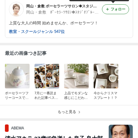
岡山・倉敷 ポーセラーツサロン✽スタジオブルーグラス
フォロー
岡山・倉敷 ﾎﾟｰｾﾗｰﾂｻﾛﾝ✽ｽﾀｼﾞｵﾌﾞﾙｰｸﾞﾗｽ 井上一美
上質な大人の時間 始めませんか、ポーセラーツ！
教室・スクールジャンル 547位
最近の画像つき記事
ポーセラーツフ
7月に一番読ま
上品でモダンな
今からクリスマ
リーコースでも
れた記事ベスト
感じにこだわっ
スプレート！？
ポットのふたの
５
た変形カップ＆
ベタ貼りに挑戦
ソーサー
もっと見る
ABEMA