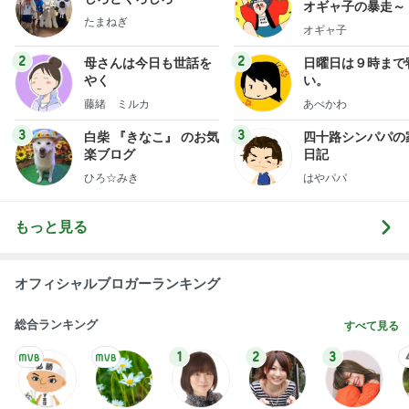
オギャ子の暴走～
たまねぎ
オギャ子
2
2
母さんは今日も世話を
日曜日は９時まで
やく
い。
藤緒 ミルカ
あべかわ
3
3
白柴 『きなこ』 のお気
四十路シンパパの
楽ブログ
日記
ひろ☆みき
はやパパ
もっと見る
オフィシャルブロガーランキング
総合ランキング
すべて見る
1
2
3