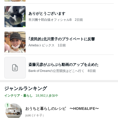
ありがとうございます
市川團十郎白猿オフィシャルB
2日前
｢庶民的｣北川景子のプライベートに反響
Amebaトピックス
1日前
斎藤元彦がぶらぶら動画のアップを止めた
Bank of Dreamの公営競技はどこへ行く
8日前
ジャンルランキング
インテリア・暮らし
18,962人参加中
1
おうちと暮らしのレシピ 〜HOME&LIFE〜
yuki (ドキ子）