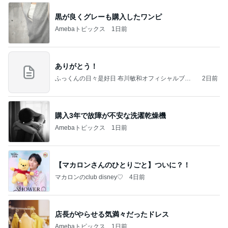
黒が良くグレーも購入したワンピ
Amebaトピックス
1日前
ありがとう！
ふっくんの日々是好日 布川敏和オフィシャルブロ
2日前
グ
購入3年で故障が不安な洗濯乾燥機
Amebaトピックス
1日前
【マカロンさんのひとりごと】ついに？！
マカロンのclub disney♡
4日前
店長がやらせる気満々だったドレス
Amebaトピックス
1日前