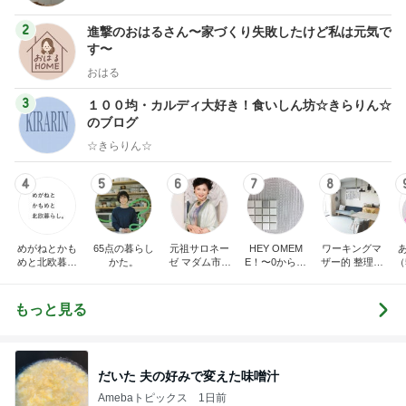
2
進撃のおはるさん〜家づくり失敗したけど私は元気で
す〜
おはる
3
１００均・カルディ大好き！食いしん坊☆きらりん☆
のブログ
☆きらりん☆
4
5
6
7
8
めがねとかも
65点の暮らし
元祖サロネー
HEY OMEM
ワーキングマ
めと北欧暮ら
かた。
ゼ マダム市川
E！〜0からの
ザー的 整理収
（
し
のほのぼのブ
家づくり〜
納 ＆ 北欧イン
ログ
テリア
もっと見る
だいた 夫の好みで変えた味噌汁
Amebaトピックス
1日前