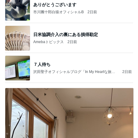
ありがとうございます
市川團十郎白猿オフィシャルB
2日前
日米協調介入の裏にある損得勘定
Amebaトピックス
2日前
７人待ち
沢田聖子オフィシャルブログ「In My Heartな旅日
2日前
記」by Ameba