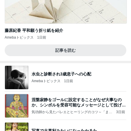
藤原紀香 平和願う折り紙を紹介
Amebaトピックス
1日前
記事を読む
水虫と診断され3歳息子への心配
Amebaトピックス
1日前
涅槃寂静をゴールに設定することがなぜ大事なの
か、シンボルを受容可能なメッセージとして投げる
ことが
気功師から見たバレエとヒーリングのコツ～「まと
3日前
いのば」ブログ
写真で大喜利みたいになったかるた