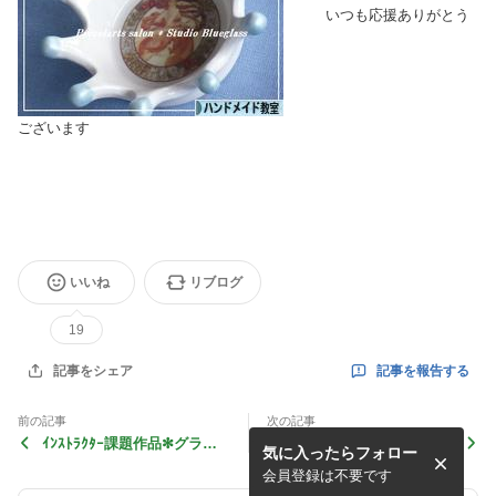
いつも応援ありがとう
ございます
いいね
リブログ
19
記事を報告する
記事をシェア
前の記事
次の記事
ｲﾝｽﾄﾗｸﾀｰ課題作品✻グラデ
初めてのグルーデコ
気に入ったらフォロー
ーションが優しいティーセッ
ト
会員登録は不要です