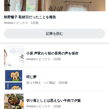
秋野暢子 取材日だったことを報告
Amebaトピックス
1日前
記事を読む
小原 声変わり前の長男の声を保存
Amebaトピックス
1日前
同じ夢
四コマ戦士 パパ戦記
10日前
切り落としとは思えない牛肉で夕飯
Amebaトピックス
1日前