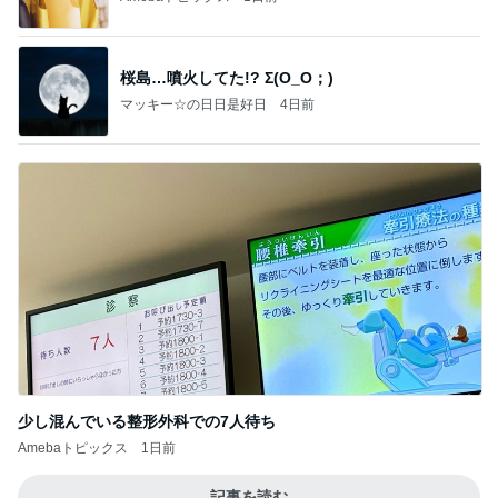
桜島…噴火してた!? Σ(O_O；)
マッキー☆の日日是好日
4日前
少し混んでいる整形外科での7人待ち
Amebaトピックス
1日前
記事を読む