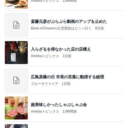
Amebaトピックス
12時間前
斎藤元彦がぶらぶら動画のアップを止めた
Bank of Dreamの公営競技はどこへ行く
8日前
入らざるを得なかった店の店構え
Amebaトピックス
1日前
広島原爆の日 市長の言葉に動揺する総理
ブルーサファイア
1日前
超美味しかったしゃぶしゃぶ会
Amebaトピックス
13時間前