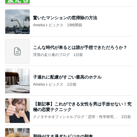
owered by Ameba
驚いたマンションの窓掃除の方法
Amebaトピックス
19時間前
こんな時代が来るとは誰が予想できただろうか？
浮浪の走り者のブログ
1日前
子連れに配慮がすごい最高のホテル
Amebaトピックス
1日前
【新記事】これができる女性を男は手放せない！究
極の恋愛テクニック
クノタチホオフィシャルブログ「恋学・性学研究
2日前
室」Powered by Ameba
期待が大き過ぎたビジホの朝食