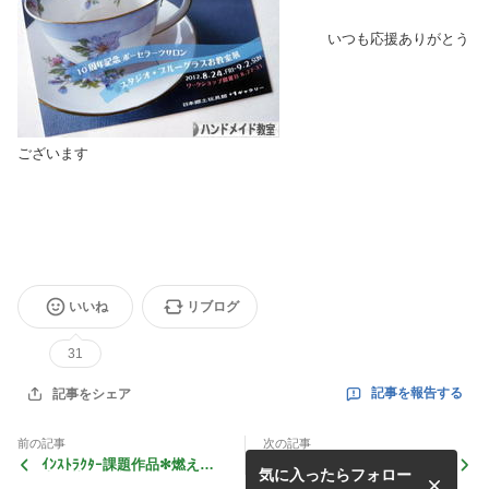
いつも応援ありがとう
ございます
いいね
リブログ
31
記事を報告する
記事をシェア
前の記事
次の記事
ｲﾝｽﾄﾗｸﾀｰ課題作品✻燃える
日本キルンアートコンクール
気に入ったらフォロー
火の華、卒業作品
の結果