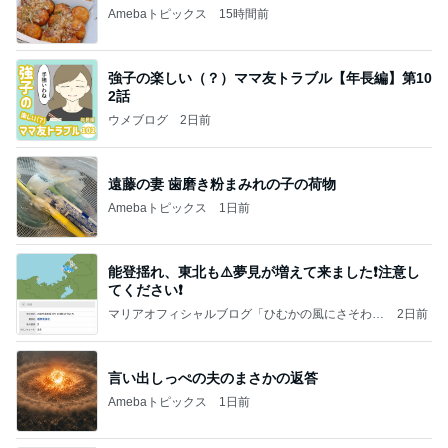
Amebaトピックス
15時間前
強子の楽しい（？）ママ友トラブル【年長編】第10
2話
ウメブログ
2日前
遠藤の妻 歯磨き粉まみれの子の荷物
Amebaトピックス
1日前
能登揺れ、東北も⚠️夢見が増えて来ました❗️注意し
てください❗️
マリアオフィシャルブログ「ひむかの風にさそわれ
2日前
て」Powered by Ameba
言い出しっぺの夫のまさかの返答
Amebaトピックス
1日前