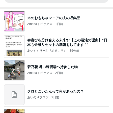
木のおもちゃマニアの夫の収集品
Amebaトピックス
1日前
㊗️喜びを分け合える未来❣️”【この混沌の理由】”⽇
本も⾦融リセットの準備をしてます ””
あいすくりーむ『めるころ』
39分前
若乃花 暑い練習場へ持参した物
Amebaトピックス
2日前
クロとこいたんって何かあったの？
あいのりブログ
2日前