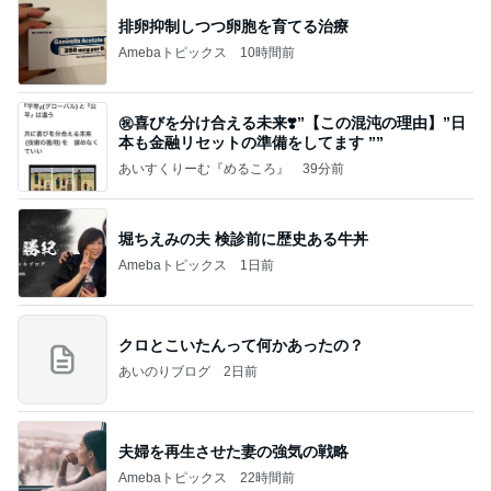
排卵抑制しつつ卵胞を育てる治療
Amebaトピックス
10時間前
㊗️喜びを分け合える未来❣️”【この混沌の理由】”⽇
本も⾦融リセットの準備をしてます ””
あいすくりーむ『めるころ』
39分前
堀ちえみの夫 検診前に歴史ある牛丼
Amebaトピックス
1日前
クロとこいたんって何かあったの？
あいのりブログ
2日前
夫婦を再生させた妻の強気の戦略
Amebaトピックス
22時間前