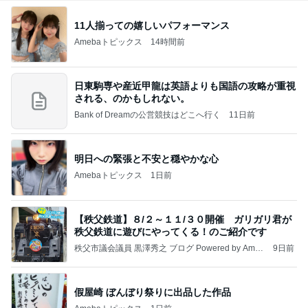
11人揃っての嬉しいパフォーマンス
Amebaトピックス
14時間前
日東駒専や産近甲龍は英語よりも国語の攻略が重視
される、のかもしれない。
Bank of Dreamの公営競技はどこへ行く
11日前
明日への緊張と不安と穏やかな心
Amebaトピックス
1日前
【秩父鉄道】８/２～１１/３０開催 ガリガリ君が
秩父鉄道に遊びにやってくる！のご紹介です
秩父市議会議員 黒澤秀之 ブログ Powered by Ameb
9日前
a
假屋崎 ぼんぼり祭りに出品した作品