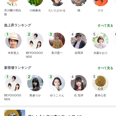
市川團十郎白
小林麻央
だいたひかる
桃
クロ
猿
急上昇ランキング
すべて見る
1
2
3
4
5
木村直人
BEYOOOOO
美川憲一
吉岡淳
水森かおり
NDS
新登場ランキング
すべて見る
1
2
3
4
5
BEYOOOOO
島倉りか
ゆうこりん
石 安伊
蒼井心音
NDS