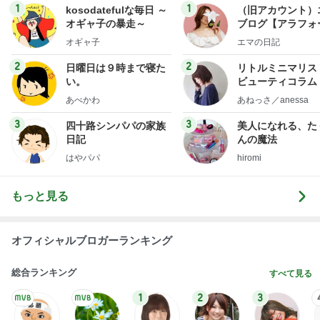
1
1
kosodatefulな毎日 ～
（旧アカウント）
オギャ子の暴走～
ブログ【アラフォ
社売却セカンドラ
オギャ子
エマの日記
フ】
2
2
日曜日は９時まで寝た
リトルミニマリス
い。
ビューティコラム 
little minimalist'
あべかわ
あねっさ／anessa
uty colum
3
3
四十路シンパパの家族
美人になれる、た
日記
んの魔法
はやパパ
hiromi
もっと見る
オフィシャルブロガーランキング
総合ランキング
すべて見る
1
2
3