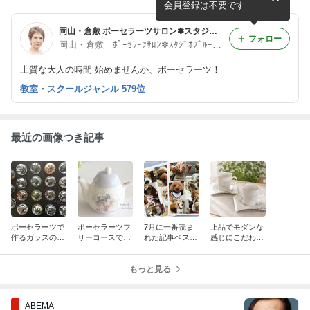
会員登録は不要です
岡山・倉敷 ポーセラーツサロン✽スタジオブルーグラス
フォロー
岡山・倉敷 ﾎﾟｰｾﾗｰﾂｻﾛﾝ✽ｽﾀｼﾞｵﾌﾞﾙｰｸﾞﾗｽ 井上一美
上質な大人の時間 始めませんか、ポーセラーツ！
教室・スクールジャンル 579位
最近の画像つき記事
ポーセラーツで
ポーセラーツフ
7月に一番読ま
上品でモダンな
作るガラスの風
リーコースでも
れた記事ベスト
感じにこだわっ
鈴、庄公民館夏
ポットのふたの
５
た変形カップ＆
講座作品
ベタ貼りに挑戦
ソーサー
もっと見る
ABEMA