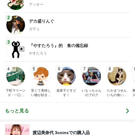
アッキー
2
デカ盛りんぐ
ガデュ
3
『やすたろう』的 食の備忘録
やすたろう
4
5
6
7
8
下町マリーン
安くて美味し
道産子どすど
いもっちゃん
たかまつせん
ズ・一口馬
い物が好き☆
す！
のブログ
いちの食い散
主・立ち飲
彡
らかし日記
み・立ち食い
そば
もっと見る
渡辺美奈代 3coinsでの購入品