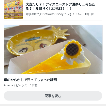
大当たり？！ディズニーストア夏祭り…何当た
る？！夏祭りくじに挑戦！！！
高校生Dヲタ Ꭰ-ᎮꭵꭹꭴのDisneyにっき！！✎ܚ
13日前
母のやらかしで狂ってしまった計画
Amebaトピックス
1日前
記事を読む