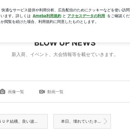
叶った出来事
芸能人ブログ
人気ブログ
新規登録
ロ
LOW UP NEWS
BLOW UP NEWS
新入荷、イベント、大会情報等を載せていきます。
画像一覧
動画一覧
ＳＵＰ結構、良い波でした。
本日、壊れていたネットショップ修理できました。