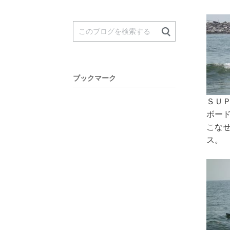
ブックマーク
ＳＵ
ボー
こな
ス。