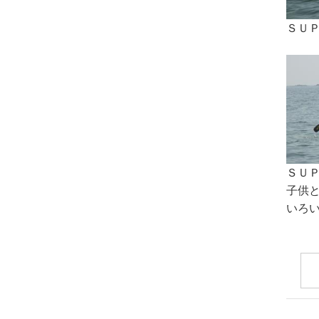
ＳＵ
ＳＵ
子供
いろ