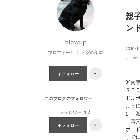
親
ン
blowup
2010-10
プロフィール
ピグの部屋
テーマ
フォロー
湘南
ＲＦ
ドル
このブログのフォロワー
よう
フォロワー:
1
人
は、
写真
フォロー
ボー
すで