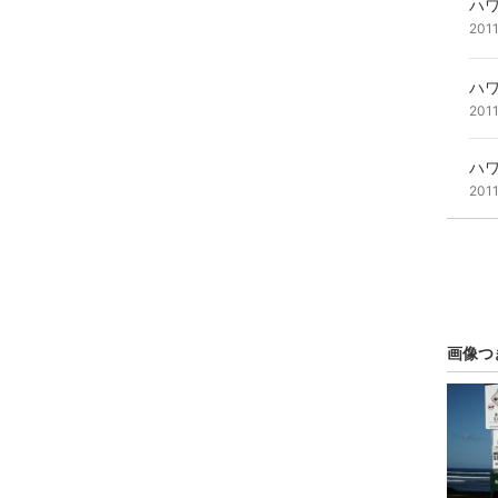
ハ
201
ハ
201
ハ
201
画像つ